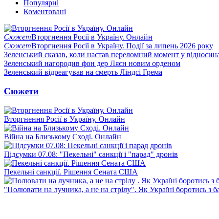
Популярні
Коментовані
Сюжет
Вторгнення Росії в Україну. Онлайн
Сюжет
Вторгнення Росії в Україну. Події за липень 2026 року
Зеленський сказав, коли настав переломний момент у відносин
Зеленський нагородив фон дер Ляєн новим орденом
Зеленський відреагував на смерть Ліндсі Грема
Сюжети
Вторгнення Росії в Україну. Онлайн
Війна на Близькому Сході. Онлайн
Підсумки 07.08: "Пекельні" санкції і "парад" дронів
Пекельні санкції. Рішення Сената США
"Полювати на лучника, а не на стрілу". Як Україні боротись з 