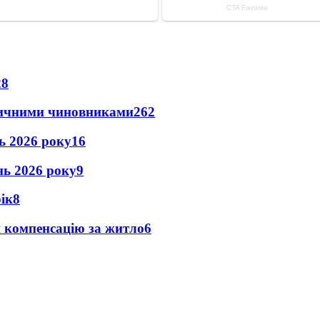
28
оличними чиновниками
26
2
нь 2026 року
16
ень 2026 року
9
рік
8
и компенсацію за житло
6