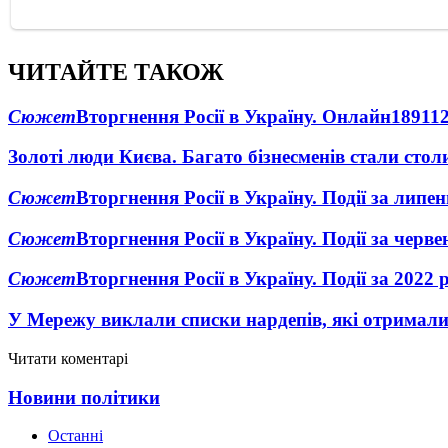
ЧИТАЙТЕ ТАКОЖ
Сюжет
Вторгнення Росії в Україну. Онлайн
1891
1
Золоті люди Києва. Багато бізнесменів стали ст
Сюжет
Вторгнення Росії в Україну. Події за липе
Сюжет
Вторгнення Росії в Україну. Події за черв
Сюжет
Вторгнення Росії в Україну. Події за 2022 
У Мережу виклали списки нардепів, які отримал
Читати коментарі
Новини політики
Останні