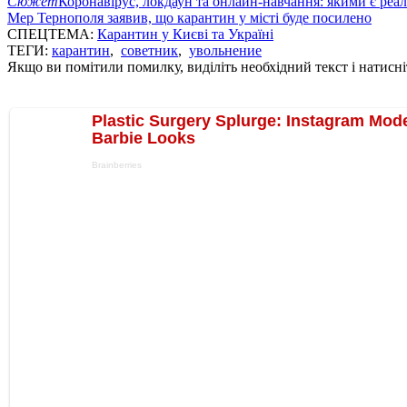
Сюжет
Коронавірус, локдаун та онлайн-навчання: якими є реал
Мер Тернополя заявив, що карантин у місті буде посилено
СПЕЦТЕМА:
Карантин у Києві та Україні
ТЕГИ:
карантин
,
советник
,
увольнение
Якщо ви помітили помилку, виділіть необхідний текст і натисніт