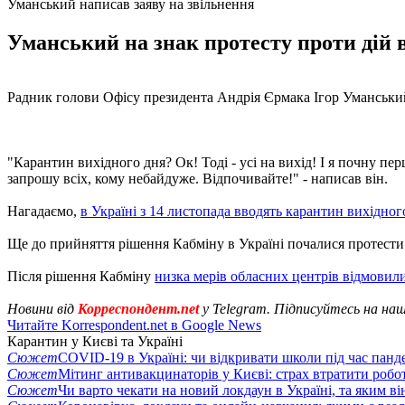
Уманський написав заяву на звільнення
Уманський на знак протесту проти дій в
Радник голови Офісу президента Андрія Єрмака Ігор Уманський
"Карантин вихідного дня? Ок! Тоді - усі на вихід! І я почну пе
запрошу всіх, кому небайдуже. Відпочивайте!" - написав він.
Нагадаємо,
в Україні з 14 листопада вводять карантин вихідног
Ще до прийняття рішення Кабміну в Україні почалися протести 
Після рішення Кабміну
низка мерів обласних центрів відмовил
Новини від
Корреспондент.net
у Telegram. Підписуйтесь на на
Читайте Korrespondent.net в Google News
Карантин у Києві та Україні
Сюжет
COVID-19 в Україні: чи відкривати школи під час панде
Сюжет
Мітинг антивакцинаторів у Києві: страх втратити робо
Сюжет
Чи варто чекати на новий локдаун в Україні, та яким ві