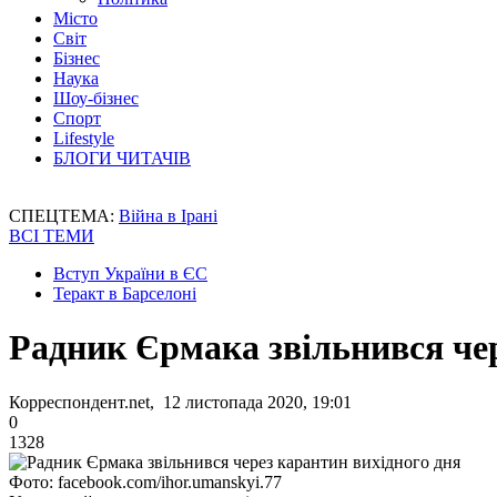
Місто
Світ
Бізнес
Наука
Шоу-бізнес
Спорт
Lifestyle
БЛОГИ ЧИТАЧІВ
СПЕЦТЕМА:
Війна в Ірані
ВСІ ТЕМИ
Вступ України в ЄС
Теракт в Барселоні
Радник Єрмака звільнився чер
Корреспондент.net, 12 листопада 2020, 19:01
0
1328
Фото: facebook.com/ihor.umanskyi.77