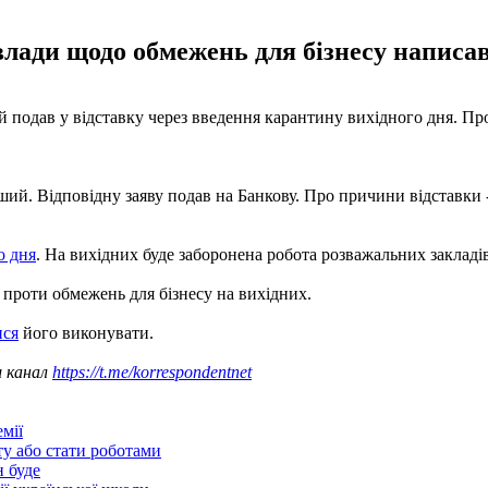
лади щодо обмежень для бізнесу написав
 подав у відставку через введення карантину вихідного дня. Пр
рший. Відповідну заяву подав на Банкову. Про причини відставки 
о дня
. На вихідних буде заборонена робота розважальних закладів
проти обмежень для бізнесу на вихідних.
ися
його виконувати.
ш канал
https://t.me/korrespondentnet
мії
ту або стати роботами
н буде