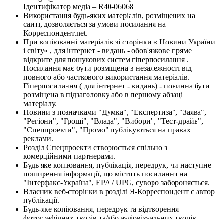
Ідентифікатор медіа – R40-06068
Використання будь-яких матеріалів, розміщених на
сайті, дозволяється за умови посилання на
Корреспондент.net.
При копіюванні матеріалів зі сторінки « Новини України
і світу» , для інтернет - видань - обов'язкове пряме
відкрите для пошукових систем гіперпосилання .
Посилання має бути розміщена в незалежності від
повного або часткового використання матеріалів.
Гіперпосилання ( для інтернет - видань) - повинна бути
розміщена в підзаголовку або в першому абзаці
матеріалу.
Новини з позначками "Думка", "Експертиза", "Заява",
"Регіони", "Гроші", "Влада", "Вибори", "Тест-драйв",
"Спецпроекти", "Промо" публікуються на правах
реклами.
Розділ Спецпроекти створюється спільно з
комерційними партнерами.
Будь яке копіювання, публікація, передрук, чи наступне
поширення інформації, що містить посилання на
"Інтерфакс-Україна", EPA / UPG, суворо забороняється.
Власник веб-сторінки в розділі Я-Корреспондент є автор
публікації.
Будь-яке копіювання, передрук та відтворення
фотографічних творів та/або аудіовізуальних творів