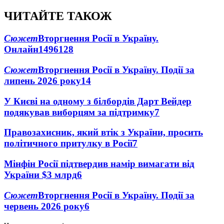
ЧИТАЙТЕ ТАКОЖ
Сюжет
Вторгнення Росії в Україну.
Онлайн
1496
128
Сюжет
Вторгнення Росії в Україну. Події за
липень 2026 року
14
У Києві на одному з білбордів Дарт Вейдер
подякував виборцям за підтримку
7
Правозахисник, який втік з України, просить
політичного притулку в Росії
7
Мінфін Росії підтвердив намір вимагати від
України $3 млрд
6
Сюжет
Вторгнення Росії в Україну. Події за
червень 2026 року
6