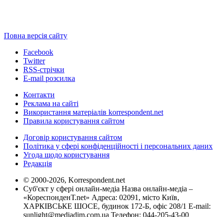
Повна версія сайту
Facebook
Twitter
RSS-стрічки
E-mail розсилка
Контакти
Реклама на сайті
Використання матеріалів korrespondent.net
Правила користування сайтом
Договір користування сайтом
Політика у сфері конфіденційності і персональних даних
Угода щодо користування
Редакція
© 2000-2026, Korrespondent.net
Суб'єкт у сфері онлайн-медіа Назва онлайн-медіа –
«КореспонденТ.net» Адреса: 02091, місто Київ,
ХАРКІВСЬКЕ ШОСЕ, будинок 172-Б, офіс 208/1 E-mail:
sunlight@mediadim.com.ua
Телефон: 044-205-43-00