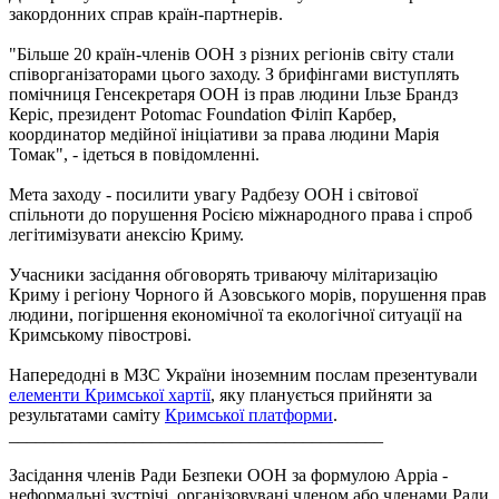
закордонних справ країн-партнерів.
"Більше 20 країн-членів ООН з різних регіонів світу стали
співорганізаторами цього заходу. З брифінгами виступлять
помічниця Генсекретаря ООН із прав людини Ільзе Брандз
Керіс, президент Potomac Foundation Філіп Карбер,
координатор медійної ініціативи за права людини Марія
Томак", - ідеться в повідомленні.
Мета заходу - посилити увагу Радбезу ООН і світової
спільноти до порушення Росією міжнародного права і спроб
легітимізувати анексію Криму.
Учасники засідання обговорять триваючу мілітаризацію
Криму і регіону Чорного й Азовського морів, порушення прав
людини, погіршення економічної та екологічної ситуації на
Кримському півострові.
Напередодні в МЗС України іноземним послам презентували
елементи Кримської хартії
, яку планується прийняти за
результатами саміту
Кримської платформи
.
__________________________________________
Засідання членів Ради Безпеки ООН за формулою Арріa -
неформальні зустрічі, організовувані членом або членами Ради