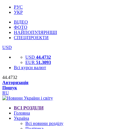
РУС
УКР
ВІДЕО
ФОТО
НАЙПОПУЛЯРНІШІ
СПЕЦПРОЕКТИ
USD
USD
44.4732
EUR
51.3093
Всі курси валют
44.4732
Авторизація
Пошук
RU
ВСІ РОЗДІЛИ
Головна
Україна
Всі новини розділу
Політика