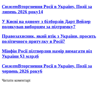
Сюжет
Вторгнення Росії в Україну. Події за
липень 2026 року
14
У Києві на одному з білбордів Дарт Вейдер
подякував виборцям за підтримку
7
Правозахисник, який втік з України, просить
політичного притулку в Росії
7
Мінфін Росії підтвердив намір вимагати від
України $3 млрд
6
Сюжет
Вторгнення Росії в Україну. Події за
червень 2026 року
6
Читати коментарі