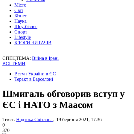
Місто
Світ
Бізнес
Наука
Шоу-бізнес
Спорт
Lifestyle
БЛОГИ ЧИТАЧІВ
СПЕЦТЕМА:
Війна в Ірані
ВСІ ТЕМИ
Вступ України в ЄС
Теракт в Барселоні
Шмигаль обговорив вступ у
ЄС і НАТО з Маасом
Текст:
Надтока Світлана
, 19 березня 2021, 17:36
0
370