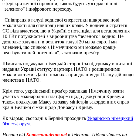
сфері критичної сировини, також будуть узгоджені цілі
"зеленого" і цифрового переходу.
"Співпраця в галузі водневої енергетики відкриває нові
можливості для співпраці наших країн. У водневій стратегії
ЄС відзначається, що в Україні є потенціал для встановлення
10 ГВт потужностей з виробництва "зеленого" водню. Це
дозволяє залучити в розвиток галузі 20 млрд євро. І ми
впевнені, що спільно з Німеччиною ми можемо краще
реалізувати цей потенціал", - зазначив прем'єр.
Шмигаль подякував німецькій стороні за підтримку в питанні
надання Україні статусу партнера НАТО з розширеними
можливостями. Далі в планах - приєднання до Плану дій щодо
членства в НАТО.
Крім того, український прем'єр закликав Німеччину взяти
участь у міжнародній платформі щодо деокупації Криму, а
також подякував Маасу за заяву міністрів закордонних справ
країн Великої сімки щодо Донбасу і Криму.
Як відомо, сьогодні в Берліні проходить
Українсько-німецький
бізнес-форум
.
Новини від
Корреспондент.net
в Telegram. Підписуйтесь на