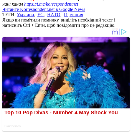
наш канал
https://t.me/korrespondentnet
Читайте Korrespondent.net в Google News
ТЕГИ:
Украина
,
ЕС
,
НАТО
,
Германия
Якщо ви помітили помилку, виділіть необхідний текст і
натисніть Ctrl + Enter, щоб повідомити про це редакцію.