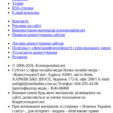
Twitter
RSS-стрічки
E-mail розсилка
Контакти
Реклама на сайті
Використання матеріалів korrespondent.net
Правила користування сайтом
Договір користування сайтом
Політика у сфері конфіденційності і персональних даних
Угода щодо користування
Редакція
© 2000-2026, Korrespondent.net
Суб'єкт у сфері онлайн-медіа Назва онлайн-медіа –
«КореспонденТ.net» Адреса: 02091, місто Київ,
ХАРКІВСЬКЕ ШОСЕ, будинок 172-Б, офіс 208/1 E-mail:
sunlight@mediadim.com.ua
Телефон: 044-205-43-00
Ідентифікатор медіа – R40-06068
Використання будь-яких матеріалів, розміщених на
сайті, дозволяється за умови посилання на
Корреспондент.net.
При копіюванні матеріалів зі сторінки « Новини України
і світу» , для інтернет - видань - обов'язкове пряме