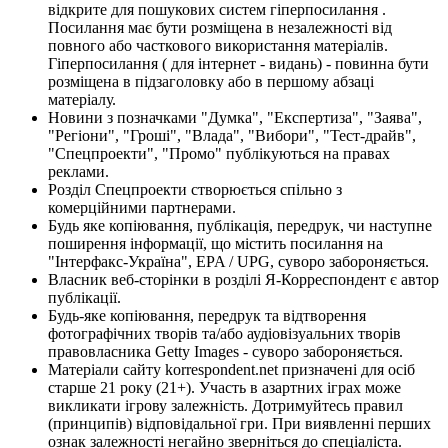
відкрите для пошукових систем гіперпосилання .
Посилання має бути розміщена в незалежності від
повного або часткового використання матеріалів.
Гіперпосилання ( для інтернет - видань) - повинна бути
розміщена в підзаголовку або в першому абзаці
матеріалу.
Новини з позначками "Думка", "Експертиза", "Заява",
"Регіони", "Гроші", "Влада", "Вибори", "Тест-драйв",
"Спецпроекти", "Промо" публікуються на правах
реклами.
Розділ Спецпроекти створюється спільно з
комерційними партнерами.
Будь яке копіювання, публікація, передрук, чи наступне
поширення інформації, що містить посилання на
"Інтерфакс-Україна", EPA / UPG, суворо забороняється.
Власник веб-сторінки в розділі Я-Корреспондент є автор
публікації.
Будь-яке копіювання, передрук та відтворення
фотографічних творів та/або аудіовізуальних творів
правовласника Getty Images - суворо забороняється.
Матеріали сайту korrespondent.net призначені для осіб
старше 21 року (21+). Участь в азартних іграх може
викликати ігрову залежність. Дотримуйтесь правил
(принципів) відповідальної гри. При виявленні перших
ознак залежності негайно зверніться до спеціаліста.