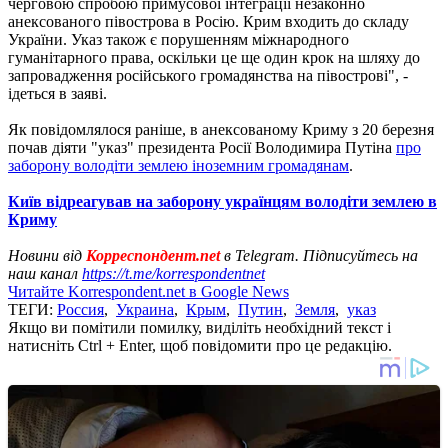
черговою спробою примусової інтеграції незаконно
анексованого півострова в Росію. Крим входить до складу
України. Указ також є порушенням міжнародного
гуманітарного права, оскільки це ще один крок на шляху до
запровадження російського громадянства на півострові", -
ідеться в заяві.
Як повідомлялося раніше, в анексованому Криму з 20 березня
почав діяти "указ" президента Росії Володимира Путіна
про
заборону володіти землею іноземним громадянам
.
Київ відреагував на заборону українцям володіти землею в
Криму
Новини від
Корреспондент.net
в Telegram. Підписуйтесь на
наш канал
https://t.me/korrespondentnet
Читайте Korrespondent.net в Google News
ТЕГИ:
Россия
,
Украина
,
Крым
,
Путин
,
Земля
,
указ
Якщо ви помітили помилку, виділіть необхідний текст і
натисніть Ctrl + Enter, щоб повідомити про це редакцію.