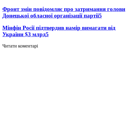
Фронт змін повідомляє про затримання голови
Донецької обласної організації партії
5
Мінфін Росії підтвердив намір вимагати від
України $3 млрд
5
Читати коментарі