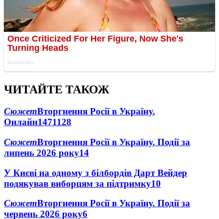
ЧИТАЙТЕ ТАКОЖ
Сюжет
Вторгнення Росії в Україну.
Онлайн
1471
128
Сюжет
Вторгнення Росії в Україну. Події за
липень 2026 року
14
У Києві на одному з білбордів Дарт Вейдер
подякував виборцям за підтримку
10
Сюжет
Вторгнення Росії в Україну. Події за
червень 2026 року
6