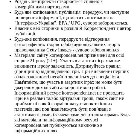
Розділ Спецпроекти створюється спільно з
комерційними партнерами.
Будь яке копіювання, публікація, передрук, чи наступне
поширення інформації, що містить посилання на
"Інтерфакс-Україна", EPA / UPG, суворо забороняється.
Власник веб-сторінки в розділі Я-Корреспондент є автор
публікації.
Будь-яке копіювання, передрук та відтворення
фотографічних творів та/або аудіовізуальних творів
правовласника Getty Images - суворо забороняється.
Матеріали сайту korrespondent.net призначені для осіб
старше 21 року (21+). Участь в азартних іграх може
викликати ігрову залежність. Дотримуйтесь правил
(принципів) відповідальної гри. При виявленні перших
ознак залежності негайно зверніться до спеціаліста.
Пам'ятайте, що участь в азартних іграх не може бути
джерелом доходів або альтернативою роботі.
Інформаційний ресурс korrespondent.net не проводить
ігри на реальні та/або віртуальні гроші, також сайт не
приймає ні в якій формі оплату ставок та інших
платежів, які пов’язані/можуть бути пов’язані з
азартними іграми, букмекерами чи тоталізаторами. Будь-
які матеріали на інформаційному ресурсі
korrespondent.net публікуються виключно в
інформаційних цілях.