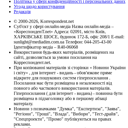
Політика у сфері конфіденційності і персональних даних
Угода щодо користування
Редакція
© 2000-2026, Korrespondent.net
Суб'єкт у сфері онлайн-медіа Назва онлайн-медіа –
«КореспонденТ.net» Адреса: 02091, місто Київ,
ХАРКІВСЬКЕ ШОСЕ, будинок 172-Б, офіс 208/1 E-mail:
sunlight@mediadim.com.ua
Телефон: 044-205-43-00
Ідентифікатор медіа – R40-06068
Використання будь-яких матеріалів, розміщених на
сайті, дозволяється за умови посилання на
Корреспондент.net.
При копіюванні матеріалів зі сторінки « Новини України
і світу» , для інтернет - видань - обов'язкове пряме
відкрите для пошукових систем гіперпосилання .
Посилання має бути розміщена в незалежності від
повного або часткового використання матеріалів.
Гіперпосилання ( для інтернет - видань) - повинна бути
розміщена в підзаголовку або в першому абзаці
матеріалу.
Новини з позначками "Думка", "Експертиза", "Заява",
"Регіони", "Гроші", "Влада", "Вибори", "Тест-драйв",
"Спецпроекти", "Промо" публікуються на правах
реклами.