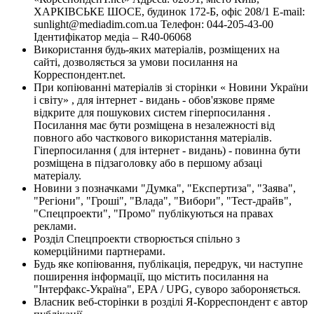
ХАРКІВСЬКЕ ШОСЕ, будинок 172-Б, офіс 208/1 E-mail:
sunlight@mediadim.com.ua
Телефон: 044-205-43-00
Ідентифікатор медіа – R40-06068
Використання будь-яких матеріалів, розміщених на
сайті, дозволяється за умови посилання на
Корреспондент.net.
При копіюванні матеріалів зі сторінки « Новини України
і світу» , для інтернет - видань - обов'язкове пряме
відкрите для пошукових систем гіперпосилання .
Посилання має бути розміщена в незалежності від
повного або часткового використання матеріалів.
Гіперпосилання ( для інтернет - видань) - повинна бути
розміщена в підзаголовку або в першому абзаці
матеріалу.
Новини з позначками "Думка", "Експертиза", "Заява",
"Регіони", "Гроші", "Влада", "Вибори", "Тест-драйв",
"Спецпроекти", "Промо" публікуються на правах
реклами.
Розділ Спецпроекти створюється спільно з
комерційними партнерами.
Будь яке копіювання, публікація, передрук, чи наступне
поширення інформації, що містить посилання на
"Інтерфакс-Україна", EPA / UPG, суворо забороняється.
Власник веб-сторінки в розділі Я-Корреспондент є автор