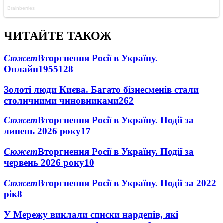
ЧИТАЙТЕ ТАКОЖ
Сюжет
Вторгнення Росії в Україну.
Онлайн
1955
128
Золоті люди Києва. Багато бізнесменів стали
столичними чиновниками
26
2
Сюжет
Вторгнення Росії в Україну. Події за
липень 2026 року
17
Сюжет
Вторгнення Росії в Україну. Події за
червень 2026 року
10
Сюжет
Вторгнення Росії в Україну. Події за 2022
рік
8
У Мережу виклали списки нардепів, які