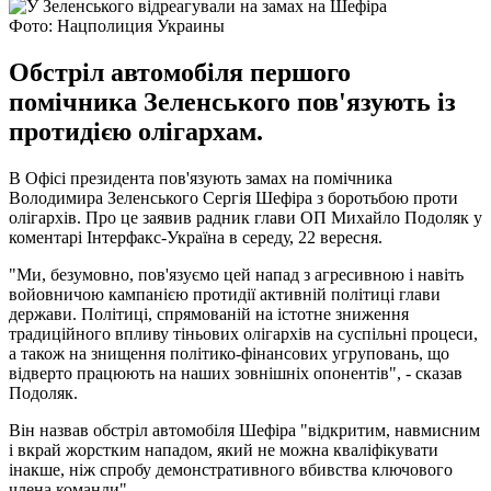
Фото: Нацполиция Украины
Обстріл автомобіля першого
помічника Зеленського пов'язують із
протидією олігархам.
В Офісі президента пов'язують замах на помічника
Володимира Зеленського Сергія Шефіра з боротьбою проти
олігархів. Про це заявив радник глави ОП Михайло Подоляк у
коментарі Інтерфакс-Україна в середу, 22 вересня.
"Ми, безумовно, пов'язуємо цей напад з агресивною і навіть
войовничою кампанією протидії активній політиці глави
держави. Політиці, спрямованій на істотне зниження
традиційного впливу тіньових олігархів на суспільні процеси,
а також на знищення політико-фінансових угруповань, що
відверто працюють на наших зовнішніх опонентів", - сказав
Подоляк.
Він назвав обстріл автомобіля Шефіра "відкритим, навмисним
і вкрай жорстким нападом, який не можна кваліфікувати
інакше, ніж спробу демонстративного вбивства ключового
члена команди".