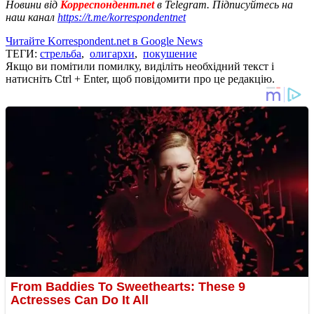
Новини від
Корреспондент.net
в Telegram. Підписуйтесь на
наш канал
https://t.me/korrespondentnet
Читайте Korrespondent.net в Google News
ТЕГИ:
стрельба
,
олигархи
,
покушение
Якщо ви помітили помилку, виділіть необхідний текст і
натисніть Ctrl + Enter, щоб повідомити про це редакцію.