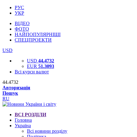
РУС
УКР
ВІДЕО
ФОТО
НАЙПОПУЛЯРНІШІ
СПЕЦПРОЕКТИ
USD
USD
44.4732
EUR
51.3093
Всі курси валют
44.4732
Авторизація
Пошук
RU
ВСІ РОЗДІЛИ
Головна
Україна
Всі новини розділу
Політика