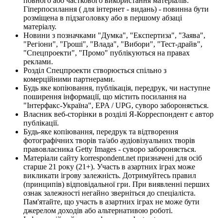
повного або часткового використання матеріалів.
Гіперпосилання ( для інтернет - видань) - повинна бути
розміщена в підзаголовку або в першому абзаці
матеріалу.
Новини з позначками "Думка", "Експертиза", "Заява",
"Регіони", "Гроші", "Влада", "Вибори", "Тест-драйв",
"Спецпроекти", "Промо" публікуються на правах
реклами.
Розділ Спецпроекти створюється спільно з
комерційними партнерами.
Будь яке копіювання, публікація, передрук, чи наступне
поширення інформації, що містить посилання на
"Інтерфакс-Україна", EPA / UPG, суворо забороняється.
Власник веб-сторінки в розділі Я-Корреспондент є автор
публікації.
Будь-яке копіювання, передрук та відтворення
фотографічних творів та/або аудіовізуальних творів
правовласника Getty Images - суворо забороняється.
Матеріали сайту korrespondent.net призначені для осіб
старше 21 року (21+). Участь в азартних іграх може
викликати ігрову залежність. Дотримуйтесь правил
(принципів) відповідальної гри. При виявленні перших
ознак залежності негайно зверніться до спеціаліста.
Пам'ятайте, що участь в азартних іграх не може бути
джерелом доходів або альтернативою роботі.