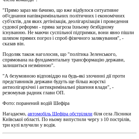
"Прямо зараз ми бачимо, що вже відбулося ситуативне
об'єднання напівкримінальних політичних і економічних
суб'єктів, для яких детінізація, деолігархізація і проведення
судової реформи - пряма загроза їхньому безбідному
існуванню. Не маючи суспільної підтримки, вони явно пішли
шляхом прямих погроз і спроб фізичного залякування", -
сказав він.
Подоляк також наголосив, що "політика Зеленського,
спрямована на фундаментальну трансформацію держави,
залишиться незмінною".
"А безумовною відповіддю на будь-які злочинні дії проти
представників держави будуть ще більш жорсткі
антиолігархічні і антикримінальні рішення влади", -
резюмував радник глави ОП.
Фото: поранений водій Шефіра
Нагадаємо,
автомобіль Шефіра обстріляли
біля села Лісники
Київської області. По ньому випустили чергу з 10 пострілів,
три кулі влучили у водія.