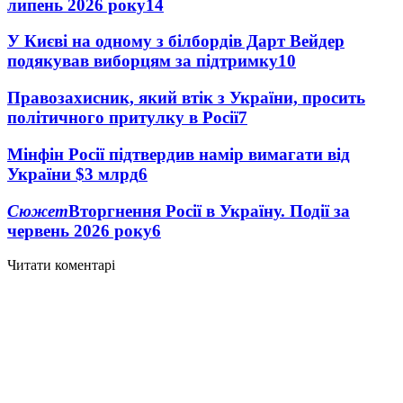
липень 2026 року
14
У Києві на одному з білбордів Дарт Вейдер
подякував виборцям за підтримку
10
Правозахисник, який втік з України, просить
політичного притулку в Росії
7
Мінфін Росії підтвердив намір вимагати від
України $3 млрд
6
Сюжет
Вторгнення Росії в Україну. Події за
червень 2026 року
6
Читати коментарі