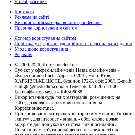
E-mail розсилка
Контакти
Реклама на сайті
Використання матеріалів korrespondent.net
Правила користування сайтом
Договір користування сайтом
Політика у сфері конфіденційності і персональних даних
Угода щодо користування
Редакція
© 2000-2026, Korrespondent.net
Суб'єкт у сфері онлайн-медіа Назва онлайн-медіа –
«КореспонденТ.net» Адреса: 02091, місто Київ,
ХАРКІВСЬКЕ ШОСЕ, будинок 172-Б, офіс 208/1 E-mail:
sunlight@mediadim.com.ua
Телефон: 044-205-43-00
Ідентифікатор медіа – R40-06068
Використання будь-яких матеріалів, розміщених на
сайті, дозволяється за умови посилання на
Корреспондент.net.
При копіюванні матеріалів зі сторінки « Новини України
і світу» , для інтернет - видань - обов'язкове пряме
відкрите для пошукових систем гіперпосилання .
Посилання має бути розміщена в незалежності від