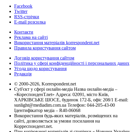
Facebook
Twitter
RSS-стрічки
E-mail розсилка
Контакти
Реклама на сайті
Використання матеріалів korrespondent.net
Правила користування сайтом
Договір користування сайтом
Політика у сфері конфіденційності і персональних даних
Угода щодо користування
Редакція
© 2000-2026, Korrespondent.net
Суб'єкт у сфері онлайн-медіа Назва онлайн-медіа –
«КореспонденТ.net» Адреса: 02091, місто Київ,
ХАРКІВСЬКЕ ШОСЕ, будинок 172-Б, офіс 208/1 E-mail:
sunlight@mediadim.com.ua
Телефон: 044-205-43-00
Ідентифікатор медіа – R40-06068
Використання будь-яких матеріалів, розміщених на
сайті, дозволяється за умови посилання на
Корреспондент.net.
При копіюванні матеріалів зі сторінки « Новини України