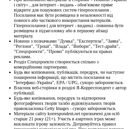
і світу» , для інтернет - видань - обов'язкове пряме
відкрите для пошукових систем гіперпосилання .
Посилання має бути розміщена в незалежності від
повного або часткового використання матеріалів.
Гіперпосилання ( для інтернет - видань) - повинна бути
розміщена в підзаголовку або в першому абзаці
матеріалу.
Новини з позначками "Думка", "Експертиза", "Заява",
"Регіони", "Гроші", "Влада", "Вибори", "Тест-драйв",
"Спецпроекти", "Промо" публікуються на правах
реклами.
Розділ Спецпроекти створюється спільно з
комерційними партнерами.
Будь яке копіювання, публікація, передрук, чи наступне
поширення інформації, що містить посилання на
"Інтерфакс-Україна", EPA / UPG, суворо забороняється.
Власник веб-сторінки в розділі Я-Корреспондент є автор
публікації.
Будь-яке копіювання, передрук та відтворення
фотографічних творів та/або аудіовізуальних творів
правовласника Getty Images - суворо забороняється.
Матеріали сайту korrespondent.net призначені для осіб
старше 21 року (21+). Участь в азартних іграх може
викликати ігрову залежність. Дотримуйтесь правил