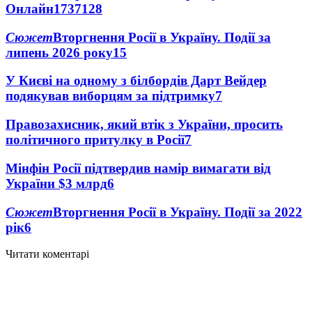
Онлайн
1737
128
Сюжет
Вторгнення Росії в Україну. Події за
липень 2026 року
15
У Києві на одному з білбордів Дарт Вейдер
подякував виборцям за підтримку
7
Правозахисник, який втік з України, просить
політичного притулку в Росії
7
Мінфін Росії підтвердив намір вимагати від
України $3 млрд
6
Сюжет
Вторгнення Росії в Україну. Події за 2022
рік
6
Читати коментарі