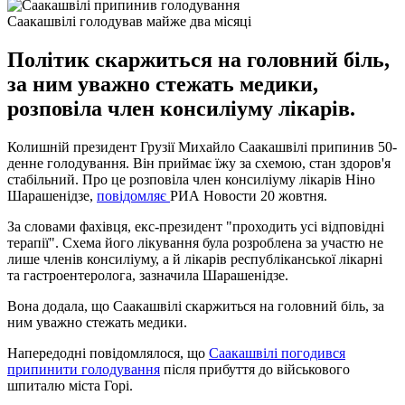
Саакашвілі голодував майже два місяці
Політик скаржиться на головний біль,
за ним уважно стежать медики,
розповіла член консиліуму лікарів.
Колишній президент Грузії Михайло Саакашвілі припинив 50-
денне голодування. Він приймає їжу за схемою, стан здоров'я
стабільний. Про це розповіла член консиліуму лікарів Ніно
Шарашенідзе,
повідомляє
РИА Новости 20 жовтня.
За словами фахівця, екс-президент "проходить усі відповідні
терапії". Схема його лікування була розроблена за участю не
лише членів консиліуму, а й лікарів республіканської лікарні
та гастроентеролога, зазначила Шарашенідзе.
Вона додала, що Саакашвілі скаржиться на головний біль, за
ним уважно стежать медики.
Напередодні повідомлялося, що
Саакашвілі погодився
припинити голодування
після прибуття до військового
шпиталю міста Горі.