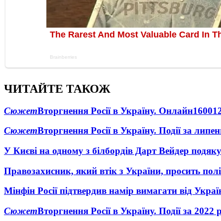
ЧИТАЙТЕ ТАКОЖ
Сюжет
Вторгнення Росії в Україну. Онлайн
1600
1
Сюжет
Вторгнення Росії в Україну. Події за липе
У Києві на одному з білбордів Дарт Вейдер подяк
Правозахисник, який втік з України, просить полі
Мінфін Росії підтвердив намір вимагати від Укра
Сюжет
Вторгнення Росії в Україну. Події за 2022 