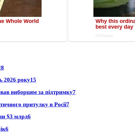
28
нь 2026 року
15
ував виборцям за підтримку
7
тичного притулку в Росії
7
їни $3 млрд
6
рік
6