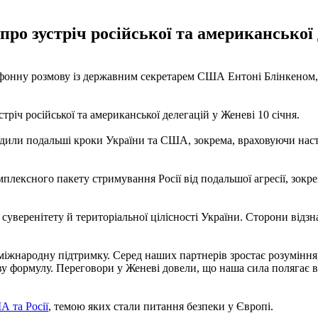
про зустріч російської та американської 
фонну розмову із державним секретарем США Ентоні Блінкеном, 
тріч російської та американської делегацій у Женеві 10 січня.
одили подальші кроки України та США, зокрема, враховуючи нас
плексного пакету стримування Росії від подальшої агресії, зокре
веренітету й територіальної цілісності України. Сторони відз
іжнародну підтримку. Серед наших партнерів зростає розуміння,
у формулу. Переговори у Женеві довели, що наша сила полягає в 
 та Росії
, темою яких стали питання безпеки у Європі.