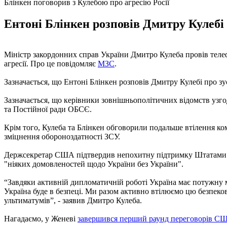
Блінкен поговорив з Кулебою про агресію Росії
Ентоні Блінкен розповів Дмитру Кулебі 
Міністр закордонних справ України Дмитро Кулеба провів теле
агресії. Про це повідомляє
МЗС
.
Зазначається, що Ентоні Блінкен розповів Дмитру Кулебі про зус
Зазначається, що керівники зовнішньополітичних відомств узг
та Постійної ради ОБСЄ.
Крім того, Кулеба та Блінкен обговорили подальше втілення ком
зміцнення обороноздатності ЗСУ.
Держсекретар США підтвердив непохитну підтримку Штатами су
"ніяких домовленостей щодо України без України".
“Завдяки активній дипломатичній роботі Україна має потужну м
Україна буде в безпеці. Ми разом активно втілюємо цю безпеков
ультиматумів”, - заявив Дмитро Кулеба.
Нагадаємо, у Женеві
завершився перший раунд переговорів США