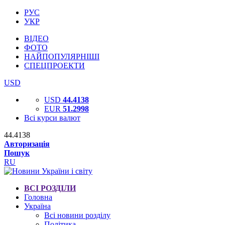
РУС
УКР
ВІДЕО
ФОТО
НАЙПОПУЛЯРНІШІ
СПЕЦПРОЕКТИ
USD
USD
44.4138
EUR
51.2998
Всі курси валют
44.4138
Авторизація
Пошук
RU
ВСІ РОЗДІЛИ
Головна
Україна
Всі новини розділу
Політика