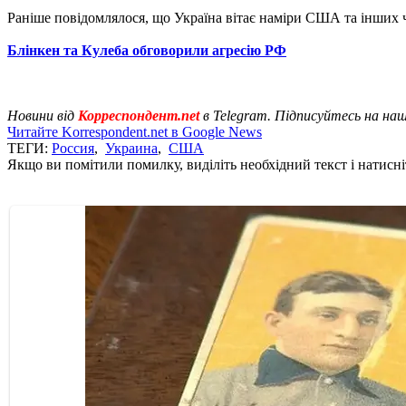
Раніше повідомлялося, що Україна вітає наміри США та інших 
Блінкен та Кулеба обговорили агресію РФ
Новини від
Корреспондент.net
в Telegram. Підписуйтесь на на
Читайте Korrespondent.net в Google News
ТЕГИ:
Россия
,
Украина
,
США
Якщо ви помітили помилку, виділіть необхідний текст і натисніт