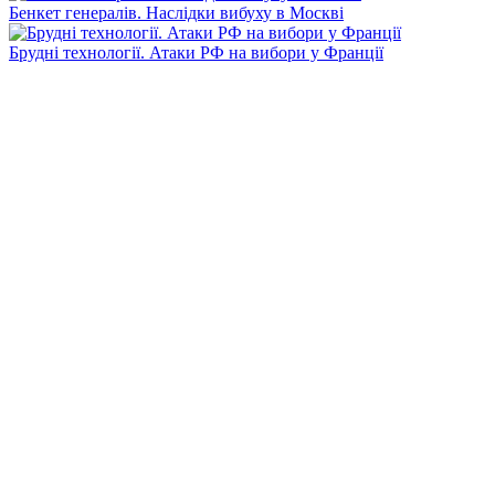
Бенкет генералів. Наслідки вибуху в Москві
Брудні технології. Атаки РФ на вибори у Франції