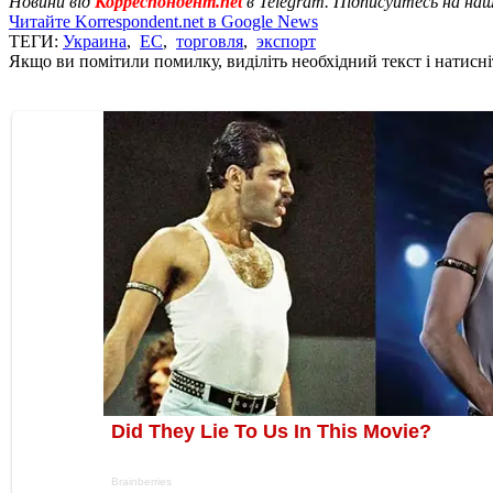
Новини від
Корреспондент.net
в Telegram. Підписуйтесь на на
Читайте Korrespondent.net в Google News
ТЕГИ:
Украина
,
ЕС
,
торговля
,
экспорт
Якщо ви помітили помилку, виділіть необхідний текст і натисніт