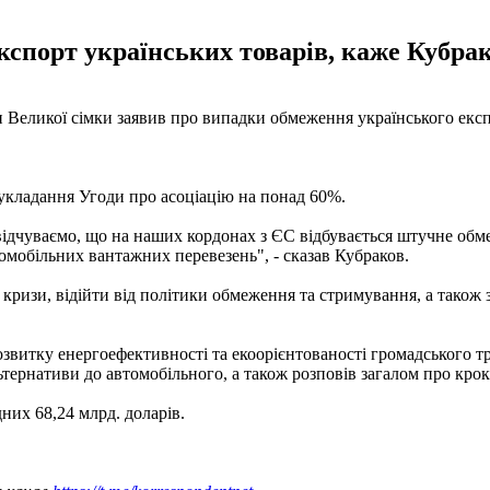
спорт українських товарів, каже Кубрак
н Великої сімки заявив про випадки обмеження українського екс
 укладання Угоди про асоціацію на понад 60%.
відчуваємо, що на наших кордонах з ЄС відбувається штучне обм
омобільних вантажних перевезень", - сказав Кубраков.
кризи, відійти від політики обмеження та стримування, а також
озвитку енергоефективності та екоорієнтованості громадського т
ьтернативи до автомобільного, а також розповів загалом про крок
них 68,24 млрд. доларів.