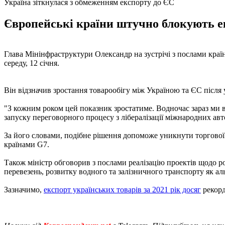
Україна зіткнулася з обмеженням експорту до ЄС
Європейські країни штучно блокують ек
Глава Мінінфраструктури Олександр на зустрічі з послами краї
середу, 12 січня.
Він відзначив зростання товарообігу між Україною та ЄС після
"З кожним роком цей показник зростатиме. Водночас зараз ми 
запуску переговорного процесу з лібералізації міжнародних авт
За його словами, подібне рішення допоможе уникнути торгової 
країнами G7.
Також міністр обговорив з послами реалізацію проектів щодо р
перевезень, розвитку водного та залізничного транспорту як ал
Зазначимо,
експорт українських товарів за 2021 рік досяг
рекорд