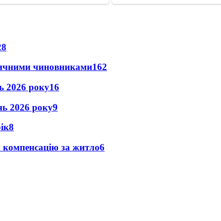
28
оличними чиновниками
16
2
нь 2026 року
16
ень 2026 року
9
рік
8
и компенсацію за житло
6