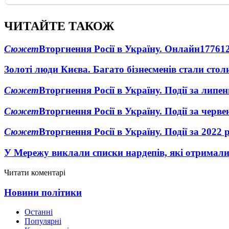
ЧИТАЙТЕ ТАКОЖ
Сюжет
Вторгнення Росії в Україну. Онлайн
1776
1
Золоті люди Києва. Багато бізнесменів стали ст
Сюжет
Вторгнення Росії в Україну. Події за липе
Сюжет
Вторгнення Росії в Україну. Події за черв
Сюжет
Вторгнення Росії в Україну. Події за 2022 
У Мережу виклали списки нардепів, які отримал
Читати коментарі
Новини політики
Останні
Популярні