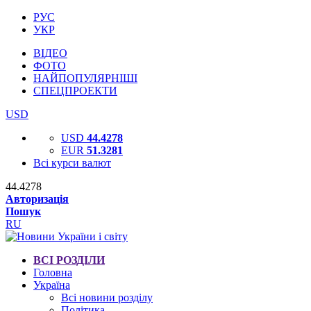
РУС
УКР
ВІДЕО
ФОТО
НАЙПОПУЛЯРНІШІ
СПЕЦПРОЕКТИ
USD
USD
44.4278
EUR
51.3281
Всі курси валют
44.4278
Авторизація
Пошук
RU
ВСІ РОЗДІЛИ
Головна
Україна
Всі новини розділу
Політика