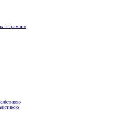
ах із Трампом
балістикою