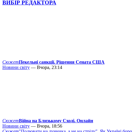
ВИБІР РЕДАКТОРА
Сюжет
Пекельні санкції. Рішення Сената США
Новини світу
— Вчора, 23:14
Сюжет
Війна на Близькому Сході. Онлайн
Новини світу
— Вчора, 18:56
Сюжет
"Полювати на лучника, а не на стрілу". Як Україні бор