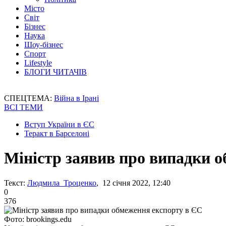
Місто
Світ
Бізнес
Наука
Шоу-бізнес
Спорт
Lifestyle
БЛОГИ ЧИТАЧІВ
СПЕЦТЕМА:
Війна в Ірані
ВСІ ТЕМИ
Вступ України в ЄС
Теракт в Барселоні
Міністр заявив про випадки 
Текст:
Людмила Троценко
, 12 січня 2022, 12:40
0
376
Фото: brookings.edu