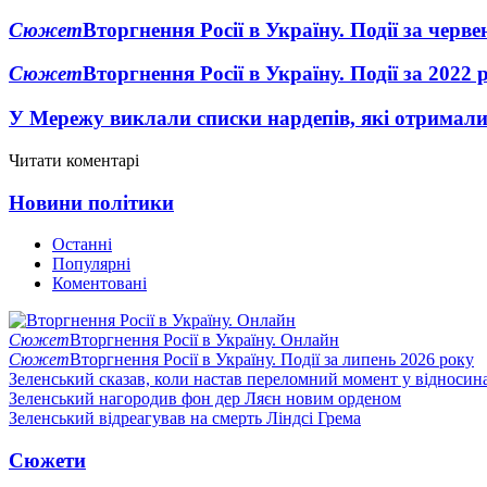
Сюжет
Вторгнення Росії в Україну. Події за черв
Сюжет
Вторгнення Росії в Україну. Події за 2022 
У Мережу виклали списки нардепів, які отримал
Читати коментарі
Новини політики
Останні
Популярні
Коментовані
Сюжет
Вторгнення Росії в Україну. Онлайн
Сюжет
Вторгнення Росії в Україну. Події за липень 2026 року
Зеленський сказав, коли настав переломний момент у відносин
Зеленський нагородив фон дер Ляєн новим орденом
Зеленський відреагував на смерть Ліндсі Грема
Сюжети