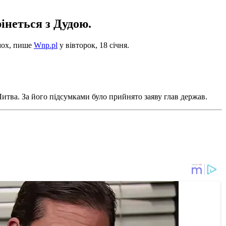
інеться з Дудою.
мох, пише
Wnp.pl
у вівторок, 18 січня.
 Литва. За його підсумками було прийнято заяву глав держав.