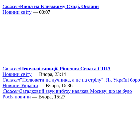
Сюжет
Війна на Близькому Сході. Онлайн
Новини світу
— 00:07
Сюжет
Пекельні санкції. Рішення Сената США
Новини світу
— Вчора, 23:14
Сюжет
"Полювати на лучника, а не на стрілу". Як Україні бор
Новини України
— Вчора, 16:36
Сюжет
Загадковий звук вибуху налякав Москву: що це було
Росія новини
— Вчора, 15:27