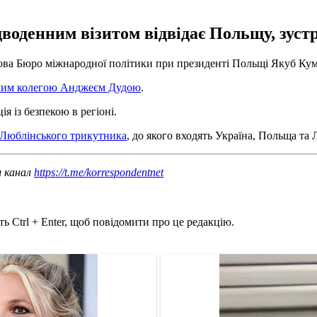
воденним візитом відвідає Польщу, зустр
олова Бюро міжнародної політики при президенті Польщі Якуб Ку
ським колегою Анджеєм Дудою
.
я із безпекою в регіоні.
 Люблінського трикутника
, до якого входять Україна, Польща та
ш канал
https://t.me/korrespondentnet
ь Ctrl + Enter, щоб повідомити про це редакцію.