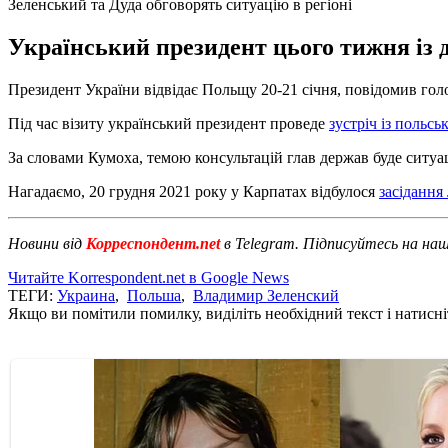
Зеленський та Дуда обговорять ситуацію в регіоні
Український президент цього тижня із д
Президент України відвідає Польщу 20-21 січня, повідомив г
Під час візиту український президент проведе
зустріч із поль
За словами Кумоха, темою консультацій глав держав буде ситуаці
Нагадаємо, 20 грудня 2021 року у Карпатах відбулося
засідання
Новини від
Корреспондент.net
в Telegram. Підписуйтесь на на
Читайте Korrespondent.net в Google News
ТЕГИ:
Украина
,
Польша
,
Владимир Зеленский
Якщо ви помітили помилку, виділіть необхідний текст і натисніт