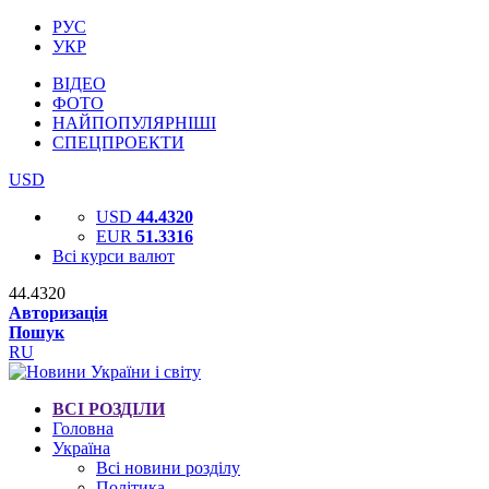
РУС
УКР
ВІДЕО
ФОТО
НАЙПОПУЛЯРНІШІ
СПЕЦПРОЕКТИ
USD
USD
44.4320
EUR
51.3316
Всі курси валют
44.4320
Авторизація
Пошук
RU
ВСІ РОЗДІЛИ
Головна
Україна
Всі новини розділу
Політика