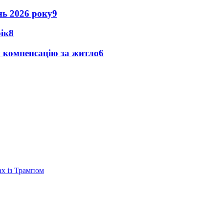
ень 2026 року
9
рік
8
и компенсацію за житло
6
ах із Трампом