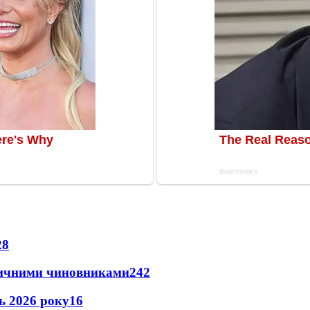
28
оличними чиновниками
24
2
нь 2026 року
16