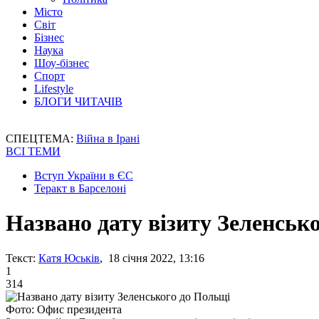
Місто
Світ
Бізнес
Наука
Шоу-бізнес
Спорт
Lifestyle
БЛОГИ ЧИТАЧІВ
СПЕЦТЕМА:
Війна в Ірані
ВСІ ТЕМИ
Вступ України в ЄС
Теракт в Барселоні
Названо дату візиту Зеленськ
Текст:
Катя Юськів
, 18 січня 2022, 13:16
1
314
Фото: Офис президента