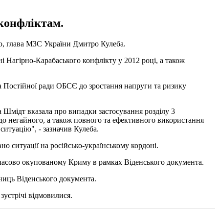
 конфліктам.
о, глава МЗС України Дмитро Кулеба.
і Нагірно-Карабаського конфлікту у 2012 році, а також
га Постійної ради ОБСЄ до зростання напруги та ризику
га Шмідт вказала про випадки застосування розділу 3
 до негайного, а також повного та ефективного використання
ситуацію", - зазначив Кулеба.
но ситуації на російсько-українському кордоні.
имчасово окупованому Криму в рамках Віденського документа.
ниць Віденського документа.
зустрічі відмовилися.