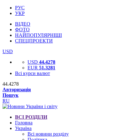
РУС
УКР
ВІДЕО
ФОТО
НАЙПОПУЛЯРНІШІ
СПЕЦПРОЕКТИ
USD
USD
44.4278
EUR
51.3281
Всі курси валют
44.4278
Авторизація
Пошук
RU
ВСІ РОЗДІЛИ
Головна
Україна
Всі новини розділу
Політика