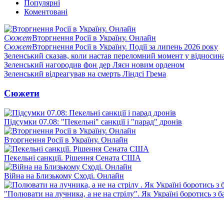
Популярні
Коментовані
Сюжет
Вторгнення Росії в Україну. Онлайн
Сюжет
Вторгнення Росії в Україну. Події за липень 2026 року
Зеленський сказав, коли настав переломний момент у відносин
Зеленський нагородив фон дер Ляєн новим орденом
Зеленський відреагував на смерть Ліндсі Грема
Сюжети
Підсумки 07.08: "Пекельні" санкції і "парад" дронів
Вторгнення Росії в Україну. Онлайн
Пекельні санкції. Рішення Сената США
Війна на Близькому Сході. Онлайн
"Полювати на лучника, а не на стрілу". Як Україні боротись з 