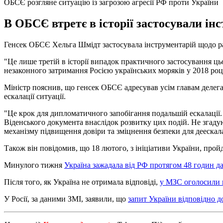
ОБСЄ розгляне ситуацію із загрозою агресії РФ проти України
В ОБСЄ втретє в історії застосували ін
Генсек ОБСЄ Хельга Шмідт застосувала інструментарій щодо ра
"Це лише третій в історії випадок практичного застосування ць
незаконного затримання Росією українських моряків у 2018 році
Міністр пояснив, що генсек ОБСЄ адресував усім главам делега
ескалації ситуації.
"Це крок для дипломатичного запобігання подальшій ескалації. 
Віденського документа внаслідок розвитку цих подій. Не згаду
механізму підвищення довіри та зміцнення безпеки для деескалац
Також він повідомив, що 18 лютого, з ініціативи України, прой
Минулого тижня
Україна зажадала від РФ протягом 48 годин да
Після того, як Україна не отримала відповіді,
у МЗС оголосили п
У Росії, за даними ЗМІ, заявили, що
запит України відповідно 