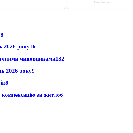
28
нь 2026 року
16
оличними чиновниками
13
2
ень 2026 року
9
рік
8
и компенсацію за житло
6