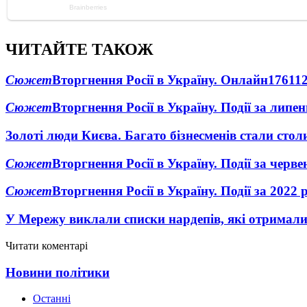
ЧИТАЙТЕ ТАКОЖ
Сюжет
Вторгнення Росії в Україну. Онлайн
1761
1
Сюжет
Вторгнення Росії в Україну. Події за липе
Золоті люди Києва. Багато бізнесменів стали ст
Сюжет
Вторгнення Росії в Україну. Події за черв
Сюжет
Вторгнення Росії в Україну. Події за 2022 
У Мережу виклали списки нардепів, які отримал
Читати коментарі
Новини політики
Останні