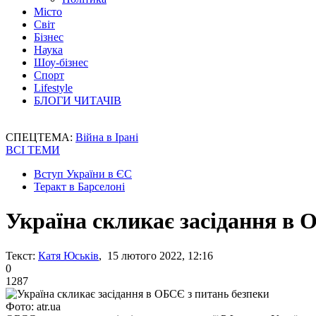
Місто
Світ
Бізнес
Наука
Шоу-бізнес
Спорт
Lifestyle
БЛОГИ ЧИТАЧІВ
СПЕЦТЕМА:
Війна в Ірані
ВСІ ТЕМИ
Вступ України в ЄС
Теракт в Барселоні
Україна скликає засідання в 
Текст:
Катя Юськів
, 15 лютого 2022, 12:16
0
1287
Фото: atr.ua