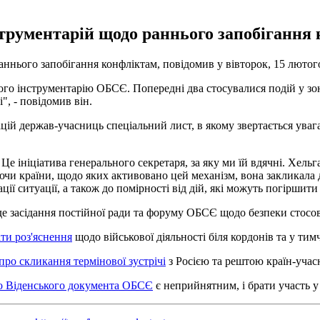
струментарій щодо раннього запобігання
ннього запобігання конфліктам, повідомив у вівторок, 15 лютог
ого інструментарію ОБСЄ. Попередні два стосувалися подій у зон
", - повідомив він.
цій держав-учасниць спеціальний лист, в якому звертається ува
Це ініціатива генерального секретаря, за яку ми їй вдячні. Хель
ючи країни, щодо яких активовано цей механізм, вона закликала
ії ситуації, а також до помірності від дій, які можуть погіршити 
де засідання постійної ради та форуму ОБСЄ щодо безпеки стосов
ти роз'яснення
щодо військової діяльності біля кордонів та у т
ро скликання термінової зустрічі
з Росією та рештою країн-учас
до Віденського документа ОБСЄ
є неприйнятним, і брати участь у 