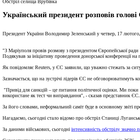
Обстріл селища Врубівка
Український президент розповів голові 
Президент України Володимир Зеленський у четвер, 17 лютого
"З Маріуполя провів розмову з президентом Європейської ради
Подякував за ініціативу проведення донорської конференції на
Як повідомляє Reuters, у ЄС заявили, що уважно стежать за сит
Зазначається, що на зустрічі лідерів ЄС не обговорюватимуть к
"Привід для санкцій – це питання політичної оцінки. Ми поки 
використане як тест чи виправдання", - сказав представник ЄС.
За його словами, неформальний саміт буде в основному звіті п
Нагадаємо, сьогодні стало відомо про обстріл Станиці Лугансько
За даними військових, сьогодні
інтенсивність обстрілу значно 