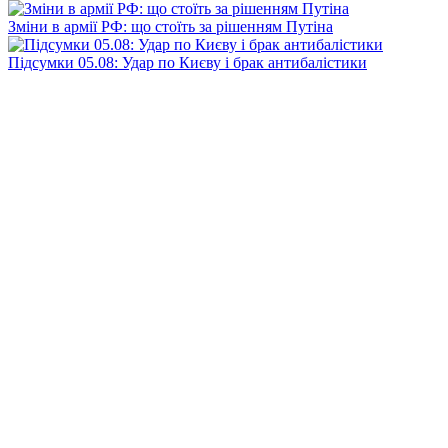
Зміни в армії РФ: що стоїть за рішенням Путіна
Підсумки 05.08: Удар по Києву і брак антибалістики