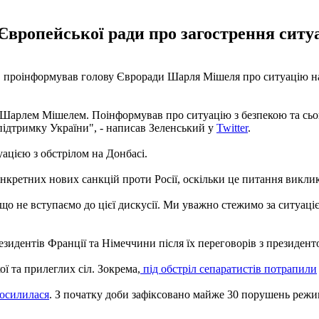
Європейської ради про загострення ситуа
, проінформував голову Євроради Шарля Мішеля про ситуацію на
 Шарлем Мішелем. Поінформував про ситуацію з безпекою та сьог
 підтримку України", - написав Зеленський у
Twitter
.
уацією з обстрілом на Донбасі.
онкретних нових санкцій проти Росії, оскільки це питання виклик
що не вступаємо до цієї дискусії. Ми уважно стежимо за ситуаці
резидентів Франції та Німеччини після їх переговорів з президе
ї та прилеглих сіл. Зокрема,
під обстріл сепаратистів потрапили
посилилася
. З початку доби зафіксовано майже 30 порушень режи