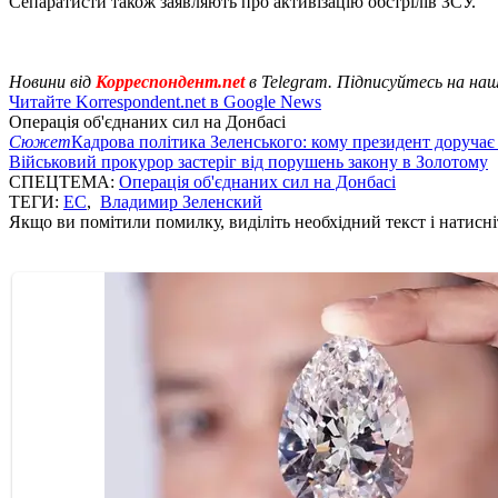
Сепаратисти також заявляють про активізацію обстрілів ЗСУ.
Новини від
Корреспондент.net
в Telegram. Підписуйтесь на на
Читайте Korrespondent.net в Google News
Операція об'єднаних сил на Донбасі
Сюжет
Кадрова політика Зеленського: кому президент доручає
Військовий прокурор застеріг від порушень закону в Золотому
СПЕЦТЕМА:
Операція об'єднаних сил на Донбасі
ТЕГИ:
ЕС
,
Владимир Зеленский
Якщо ви помітили помилку, виділіть необхідний текст і натисніт