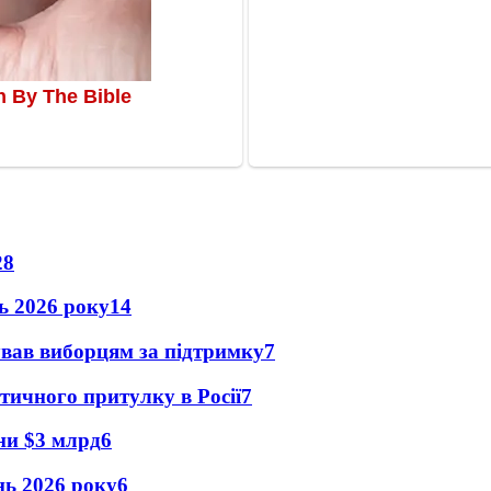
28
нь 2026 року
14
ував виборцям за підтримку
7
тичного притулку в Росії
7
їни $3 млрд
6
ень 2026 року
6