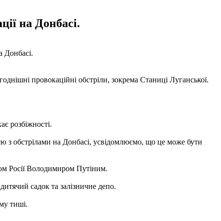
ції на Донбасі.
 Донбасі.
однішні провокаційні обстріли, зокрема Станиці Луганської.
ає розбіжності.
єю з обстрілами на Донбасі, усвідомлюємо, що це може бути
нтом Росії Володимиром Путіним.
дитячий садок та залізничне депо.
му тиші.