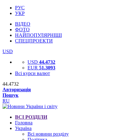
РУС
УКР
ВІДЕО
ФОТО
НАЙПОПУЛЯРНІШІ
СПЕЦПРОЕКТИ
USD
USD
44.4732
EUR
51.3093
Всі курси валют
44.4732
Авторизація
Пошук
RU
ВСІ РОЗДІЛИ
Головна
Україна
Всі новини розділу
Політика