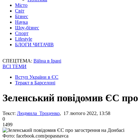
Місто
Світ
Бізнес
Наука
Шоу-бізнес
Спорт
Lifestyle
БЛОГИ ЧИТАЧІВ
СПЕЦТЕМА:
Війна в Ірані
ВСІ ТЕМИ
Вступ України в ЄС
Теракт в Барселоні
Зеленський повідомив ЄС про 
Текст:
Людмила Троценко
, 17 лютого 2022, 13:58
0
1499
Фото: facebook.com/popasnavca