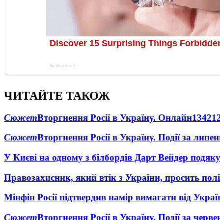
ЧИТАЙТЕ ТАКОЖ
Сюжет
Вторгнення Росії в Україну. Онлайн
1342
1
Сюжет
Вторгнення Росії в Україну. Події за липе
У Києві на одному з білбордів Дарт Вейдер подяк
Правозахисник, який втік з України, просить полі
Мінфін Росії підтвердив намір вимагати від Укра
Сюжет
Вторгнення Росії в Україну. Події за черв