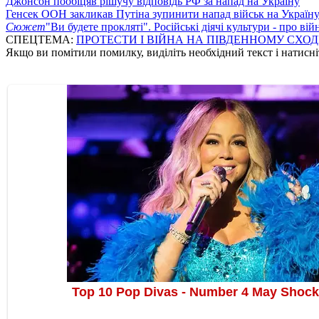
Джонсон пообіцяв рішучу відповідь РФ за напад на Україну
Генсек ООН закликав Путіна зупинити напад військ на Україн
Сюжет
"Ви будете прокляті". Російські діячі культури - про ві
СПЕЦТЕМА:
ПРОТЕСТИ І ВІЙНА НА ПІВДЕННОМУ СХОД
Якщо ви помітили помилку, виділіть необхідний текст і натисніт