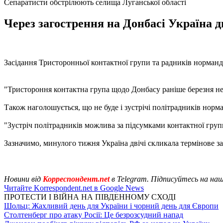
Сепаратисти обстрілюють селища Луганської області
Через загострення на Донбасі Україна дв
Засідання Тристоронньої контактної групи та радників нормандс
"Тристороння контактна група щодо Донбасу раніше березня не з
Також наголошується, що не буде і зустрічі політрадників норм
"Зустріч політрадників можлива за підсумками контактної групи
Зазначимо, минулого тижня Україна двічі скликала термінове за
Новини від
Корреспондент.net
в Telegram. Підписуйтесь на на
Читайте Korrespondent.net в Google News
ПРОТЕСТИ І ВІЙНА НА ПІВДЕННОМУ СХОДІ
Шольц: Жахливий день для України і чорний день для Європи
Столтенберг про атаку Росії: Це безрозсудний напад