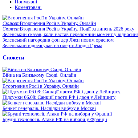
Популярні
Коментовані
Сюжет
Вторгнення Росії в Україну. Онлайн
Сюжет
Вторгнення Росії в Україну. Події за липень 2026 року
Зеленський сказав, коли настав переломний момент у відносин
Зеленський нагородив фон дер Ляєн новим орденом
Зеленський відреагував на смерть Ліндсі Грема
Сюжети
Війна на Близькому Сході. Онлайн
Вторгнення Росії в Україну. Онлайн
Підсумки 06.08: Санкції проти РФ і дрон у Лейпцигу
Бенкет генералів. Наслідки вибуху в Москві
Брудні технології. Атаки РФ на вибори у Франції