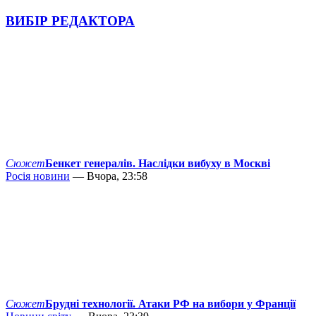
ВИБІР РЕДАКТОРА
Сюжет
Бенкет генералів. Наслідки вибуху в Москві
Росія новини
— Вчора, 23:58
Сюжет
Брудні технології. Атаки РФ на вибори у Франції