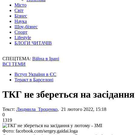
Місто
Світ
Бізнес
Наука
Шоу-бізнес
Спорт
Lifestyle
БЛОГИ ЧИТАЧІВ
СПЕЦТЕМА:
Війна в Ірані
ВСІ ТЕМИ
Вступ України в ЄС
Теракт в Барселоні
ТКГ не збереться на засідання
Текст:
Людмила Троценко
, 21 лютого 2022, 15:18
0
1319
Фото: facebook.com/sergey.gaidai.loga