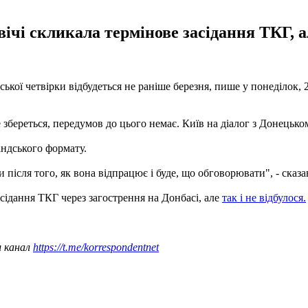
ічі скликала термінове засідання ТКГ, ал
ької четвірки відбудеться не раніше березня, пише у понеділок,
береться, передумов до цього немає. Київ на діалог з Донецьком
андського формату.
 після того, як вона відпрацює і буде, що обговорювати", - сказ
сідання ТКГ через загострення на Донбасі, але
так і не відбулося.
ш канал
https://t.me/korrespondentnet