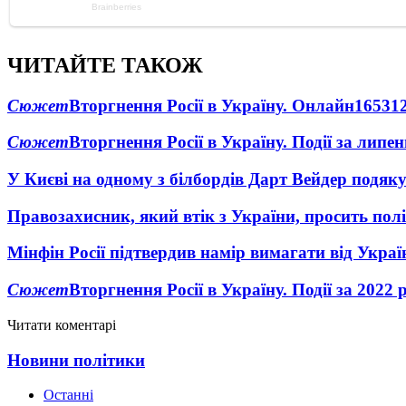
ЧИТАЙТЕ ТАКОЖ
Сюжет
Вторгнення Росії в Україну. Онлайн
1653
1
Сюжет
Вторгнення Росії в Україну. Події за липе
У Києві на одному з білбордів Дарт Вейдер подяк
Правозахисник, який втік з України, просить полі
Мінфін Росії підтвердив намір вимагати від Укра
Сюжет
Вторгнення Росії в Україну. Події за 2022 
Читати коментарі
Новини політики
Останні