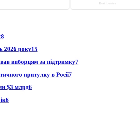
28
нь 2026 року
15
ував виборцям за підтримку
7
тичного притулку в Росії
7
їни $3 млрд
6
рік
6