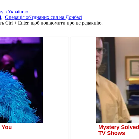
у
йну з Україною
І
,
Операція об'єднаних сил на Донбасі
ь Ctrl + Enter, щоб повідомити про це редакцію.