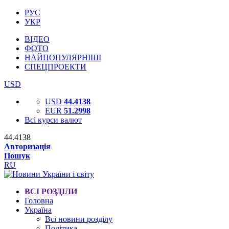
РУС
УКР
ВІДЕО
ФОТО
НАЙПОПУЛЯРНІШІ
СПЕЦПРОЕКТИ
USD
USD
44.4138
EUR
51.2998
Всі курси валют
44.4138
Авторизація
Пошук
RU
ВСІ РОЗДІЛИ
Головна
Україна
Всі новини розділу
Політика