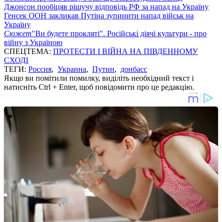
Джонсон пообіцяв рішучу відповідь РФ за напад на Україну
Генсек ООН закликав Путіна зупинити напад військ на
Україну
Сюжет
"Ви будете прокляті". Російські діячі культури - про
війну з Україною
СПЕЦТЕМА:
ПРОТЕСТИ І ВІЙНА НА ПІВДЕННОМУ
СХОДІ
ТЕГИ:
Россия
,
Украина
,
Путин
,
донбасс
Якщо ви помітили помилку, виділіть необхідний текст і
натисніть Ctrl + Enter, щоб повідомити про це редакцію.