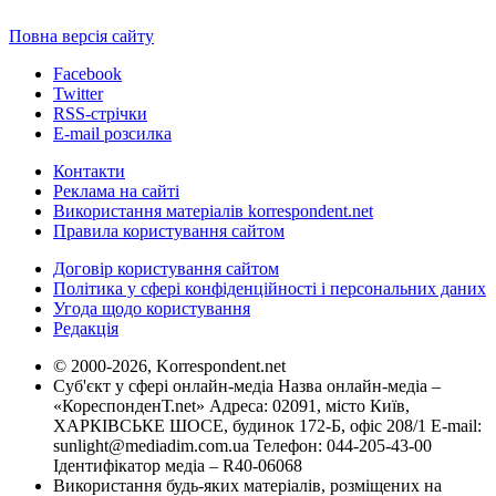
Повна версія сайту
Facebook
Twitter
RSS-стрічки
E-mail розсилка
Контакти
Реклама на сайті
Використання матеріалів korrespondent.net
Правила користування сайтом
Договір користування сайтом
Політика у сфері конфіденційності і персональних даних
Угода щодо користування
Редакція
© 2000-2026, Korrespondent.net
Суб'єкт у сфері онлайн-медіа Назва онлайн-медіа –
«КореспонденТ.net» Адреса: 02091, місто Київ,
ХАРКІВСЬКЕ ШОСЕ, будинок 172-Б, офіс 208/1 E-mail:
sunlight@mediadim.com.ua
Телефон: 044-205-43-00
Ідентифікатор медіа – R40-06068
Використання будь-яких матеріалів, розміщених на