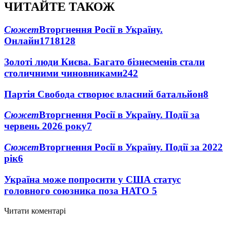
ЧИТАЙТЕ ТАКОЖ
Сюжет
Вторгнення Росії в Україну.
Онлайн
1718
128
Золоті люди Києва. Багато бізнесменів стали
столичними чиновниками
24
2
Партія Свобода створює власний батальйон
8
Сюжет
Вторгнення Росії в Україну. Події за
червень 2026 року
7
Сюжет
Вторгнення Росії в Україну. Події за 2022
рік
6
Україна може попросити у США статус
головного союзника поза НАТО
5
Читати коментарі