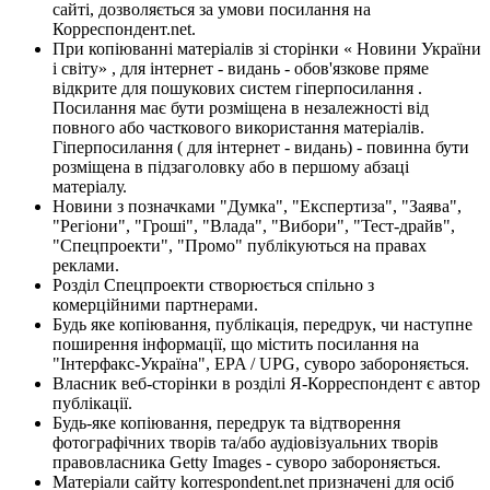
сайті, дозволяється за умови посилання на
Корреспондент.net.
При копіюванні матеріалів зі сторінки « Новини України
і світу» , для інтернет - видань - обов'язкове пряме
відкрите для пошукових систем гіперпосилання .
Посилання має бути розміщена в незалежності від
повного або часткового використання матеріалів.
Гіперпосилання ( для інтернет - видань) - повинна бути
розміщена в підзаголовку або в першому абзаці
матеріалу.
Новини з позначками "Думка", "Експертиза", "Заява",
"Регіони", "Гроші", "Влада", "Вибори", "Тест-драйв",
"Спецпроекти", "Промо" публікуються на правах
реклами.
Розділ Спецпроекти створюється спільно з
комерційними партнерами.
Будь яке копіювання, публікація, передрук, чи наступне
поширення інформації, що містить посилання на
"Інтерфакс-Україна", EPA / UPG, суворо забороняється.
Власник веб-сторінки в розділі Я-Корреспондент є автор
публікації.
Будь-яке копіювання, передрук та відтворення
фотографічних творів та/або аудіовізуальних творів
правовласника Getty Images - суворо забороняється.
Матеріали сайту korrespondent.net призначені для осіб