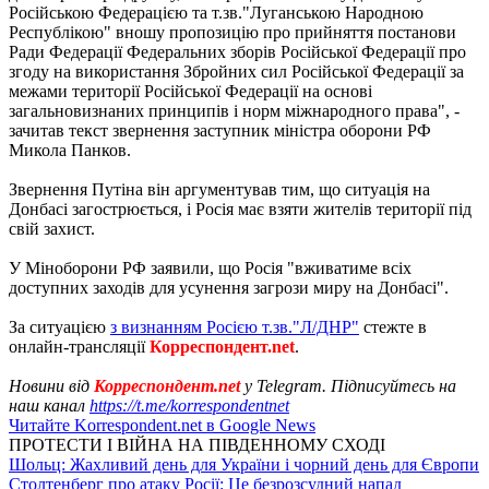
Російською Федерацією та т.зв."Луганською Народною
Республікою" вношу пропозицію про прийняття постанови
Ради Федерації Федеральних зборів Російської Федерації про
згоду на використання Збройних сил Російської Федерації за
межами території Російської Федерації на основі
загальновизнаних принципів і норм міжнародного права", -
зачитав текст звернення заступник міністра оборони РФ
Микола Панков.
Звернення Путіна він аргументував тим, що ситуація на
Донбасі загострюється, і Росія має взяти жителів території під
свій захист.
У Міноборони РФ заявили, що Росія "вживатиме всіх
доступних заходів для усунення загрози миру на Донбасі".
За ситуацією
з визнанням Росією т.зв."Л/ДНР"
стежте в
онлайн-трансляції
Корреспондент.net
.
Новини від
Корреспондент.net
у Telegram. Підписуйтесь на
наш канал
https://t.me/korrespondentnet
Читайте Korrespondent.net в Google News
ПРОТЕСТИ І ВІЙНА НА ПІВДЕННОМУ СХОДІ
Шольц: Жахливий день для України і чорний день для Європи
Столтенберг про атаку Росії: Це безрозсудний напад