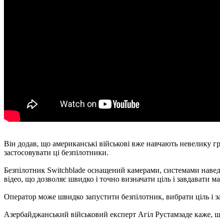
Він додав, що американські військові вже навчають невелику гр
застосовувати ці безпілотники.
Безпілотник Switchblade оснащений камерами, системами навед
відео, що дозволяє швидко і точно визначати ціль і завдавати м
Оператор може швидко запустити безпілотник, вибрати ціль і зап
Азербайджанський військовий експерт Агіл Рустамзаде каже, що 