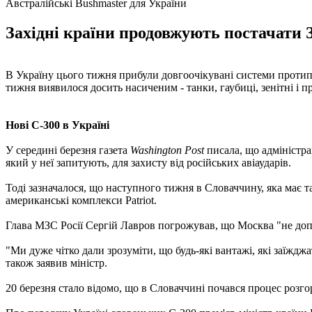
Австралійські Bushmaster для України
Західні країни продовжують постачати 
В Україну цього тижня прибули довгоочікувані системи протипов
тижня виявилося досить насиченим - танки, гаубиці, зенітні і 
Нові С-300 в Україні
У середині березня газета
Washington Post
писала, що адміністр
який у неї запитують, для захисту від російських авіаударів.
Тоді зазначалося, що наступного тижня в Словаччину, яка має т
американські комплекси Patriot.
Глава МЗС Росії Сергій Лавров погрожував, що Москва "не допус
"Ми дуже чітко дали зрозуміти, що будь-які вантажі, які заїжд
також заявив міністр.
20 березня стало відомо, що в Словаччині почався процес розго