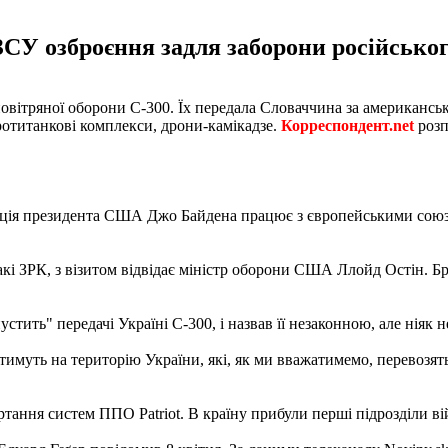
ЗСУ озброєння задля заборони російсько
ітряної оборони С-300. Їх передала Словаччина за американські 
протитанкові комплекси, дрони-камікадзе.
Корреспондент.net
розп
ація президента США Джо Байдена працює з європейськими союзн
акі ЗРК, з візитом відвідає міністр оборони США Ллойд Остін. Бр
тить" передачі Україні С-300, і назвав її незаконною, але ніяк 
жатимуть на територію України, які, як ми вважатимемо, перевозя
ртання систем ППО Patriot. В країну прибули перші підрозділи в