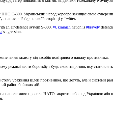
Едуард Геґер повідомив 8 квітня. За даними телеканалу Noviny.sk
у ППО С-300. Український народ хоробро захищає свою суверенну
- написав Геґер на своїй сторінці у Twitter.
ith an air-defence system S-300.
#Ukrainian
nation is
#bravely
defendin
ia
’s agression.
езпечення захисту від засобів повітряного нападу противника.
у режимі вести боротьбу з будь-якою загрозою, яку становлять об
стему ураження цілей противника, що летять, але й системи ран
ший район бойових дій.
она наполегливо просила НАТО закрити небо над Україною або п
я.