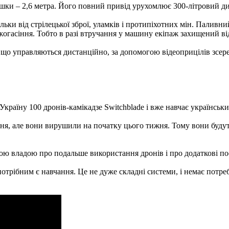
шки – 2,6 метра. Його повний привід урухомлює 300-літровий ди
ки від стрілецької зброї, уламків і протипіхотних мін. Паливни
жогасіння. Тобто в разі втручання у машину екіпаж захищений ві
що управляються дистанційно, за допомогою відеоприцілів зсере
Україну 100 дронів-камікадзе Switchblade і вже навчає українськ
ння, але вони вирушили на початку цього тижня. Тому вони будут
 владою про подальше використання дронів і про додаткові пост
 потрібним є навчання. Це не дуже складні системи, і немає пот