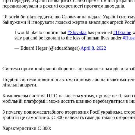
Про передачу Україні словацьких С-300 прем'єр-міністр країни 
передислокували в режимі секретності протягом двох днів.
"Я хотів би підтвердити, що Словаччина надала Україні систем
байдужими й ігнорувати людські жертви внаслідок агресії Росії", 
I would like to confirm that
#Slovakia
has provided
#Ukraine
w
stay put and be ignorant to the loss of human lives under
#Russ
— Eduard Heger (@eduardheger)
April 8, 2022
Система протиповітряної оборони – це комплекс заходів для заб
Подібні системи повинні в автоматичному або напівавтоматичном
літальні апарати.
Комплексом система ППО називається тому, що має не тільки си
мобільній платформі і може досить швидко перебазуватися в ін
З початку повномасштабного вторгнення Росії українська стор
зробити це самостійно. С-300 належать саме до такого озброєнн
Характеристики С-300: