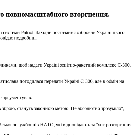
го повномасштабного вторгнення.
системи Patriot. Західне постачання озброєнь Україні цього
овідає подробиці.
иками, щоб надати Україні зенітно-ракетний комплекс С-300,
атислава погодилася передати Україні С-300, але в обмін на
не аргументував.
ть зброю, стануть законною метою. Це абсолютно зрозуміло", –
ійськовослужбовців НАТО, які відповідають за їхнє розгортання.