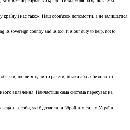
, ЗРК вже перебуває в Україні. Повідомляється, що С-300
 країну і нас також. Наш обов'язок допомогти, а не залишатися
g its sovereign country and us too. It is our duty to help, not to
'єкти, що летять, чи то ракети, літаки або ж безпілотні
нього виявлення. Найчастіше сама система перебуває на
ередати засоби, які б дозволили Збройним силам України