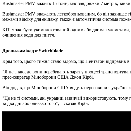
Bushmaster PMV важить 15 тонн, має завдовжки 7 метрів, завви
Bushmaster PMV вважають легкоброньованим, бо він захищає тіль
межами відсіку для екіпажу, також є автоматична система поже
БТР може бути укомплектований одним або двома кулеметами, 
очищення води для пиття.
Дрони-камікадзе Switchblade
Крім того, цього тижня стало відомо, що Пентагон відправив в 
"Я не знаю, де вони перебувають зараз у процесі транспортува
прес-секретар Міноборони США Джон Кірбі.
Він додав, що Міноборони США ведуть переговори з українською
"Це не ті системи, які українці зазвичай використовують, тому
за два дні або близько того", – сказав Кірбі.