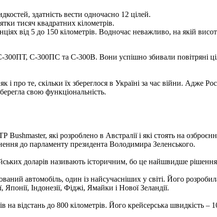
дкостей, здатність вести одночасно 12 цілей.
ятки тисяч квадратних кілометрів.
нціях від 5 до 150 кілометрів. Водночас неважливо, на якій висоті
300ПТ, С-300ПС та С-300В. Вони успішно збивали повітряні цілі
 як і про те, скільки їх збереглося в Україні за час війни. Адже
берегла свою функціональність.
Bushmaster, які розроблено в Австралії і які стоять на озброєнні
рнення до парламенту президента Володимира Зеленського.
йських доларів називають історичним, бо це найшвидше рішення п
ований автомобіль, один із найсучасніших у світі. Його розробила
, Японії, Індонезії, Фіджі, Ямайки і Нової Зеландії.
 на відстань до 800 кілометрів. Його крейсерська швидкість – 10