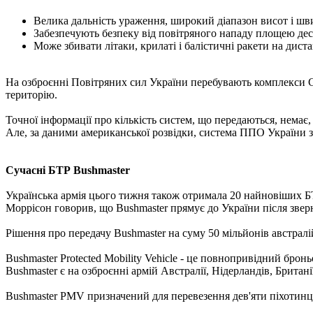
Велика дальність ураження, широкий діапазон висот і шви
Забезпечують безпеку від повітряного нападу площею дес
Може збивати літаки, крилаті і балістичні ракети на диста
На озброєнні Повітряних сил України перебувають комплекси С-
територію.
Точної інформації про кількість систем, що передаються, немає,
Але, за даними американської розвідки, система ППО України з
Сучасні БТР Bushmaster
Українська армія цього тижня також отримала 20 найновіших БТР 
Моррісон говорив, що Bushmaster прямує до України після зве
Рішення про передачу Bushmaster на суму 50 мільйонів австралі
Bushmaster Protected Mobility Vehicle - це повнопривідний бронь
Bushmaster є на озброєнні армій Австралії, Нідерландів, Британії
Bushmaster PMV призначений для перевезення дев'яти піхотинців