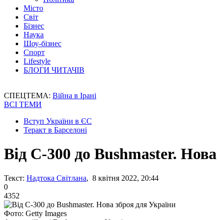
Місто
Світ
Бізнес
Наука
Шоу-бізнес
Спорт
Lifestyle
БЛОГИ ЧИТАЧІВ
СПЕЦТЕМА:
Війна в Ірані
ВСІ ТЕМИ
Вступ України в ЄС
Теракт в Барселоні
Від С-300 до Bushmaster. Нова
Текст:
Надтока Світлана
, 8 квітня 2022, 20:44
0
4352
Фото: Getty Images