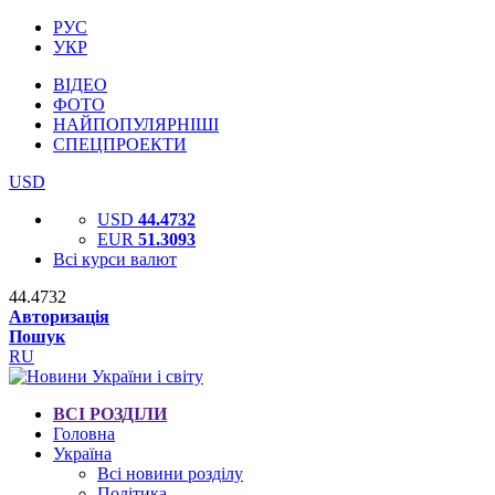
РУС
УКР
ВІДЕО
ФОТО
НАЙПОПУЛЯРНІШІ
СПЕЦПРОЕКТИ
USD
USD
44.4732
EUR
51.3093
Всі курси валют
44.4732
Авторизація
Пошук
RU
ВСІ РОЗДІЛИ
Головна
Україна
Всі новини розділу
Політика