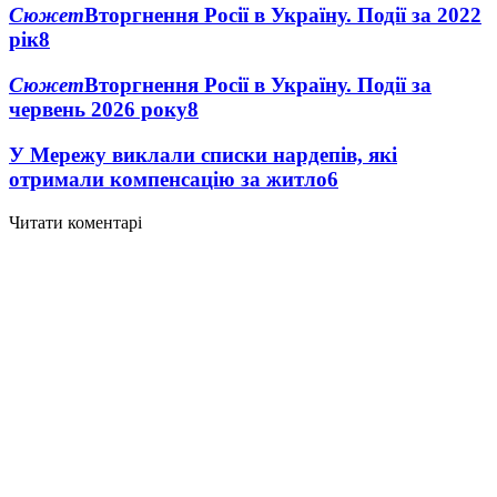
Сюжет
Вторгнення Росії в Україну. Події за 2022
рік
8
Сюжет
Вторгнення Росії в Україну. Події за
червень 2026 року
8
У Мережу виклали списки нардепів, які
отримали компенсацію за житло
6
Читати коментарі