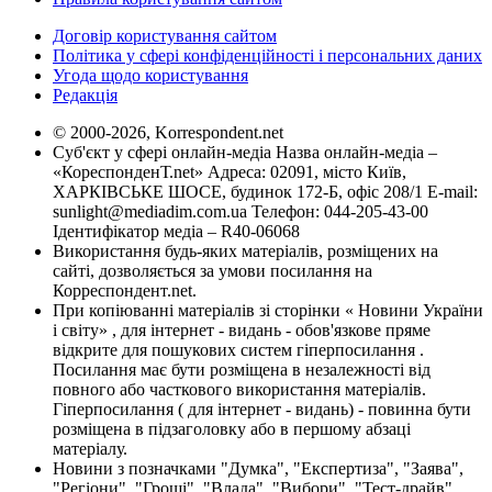
Договір користування сайтом
Політика у сфері конфіденційності і персональних даних
Угода щодо користування
Редакція
© 2000-2026, Korrespondent.net
Суб'єкт у сфері онлайн-медіа Назва онлайн-медіа –
«КореспонденТ.net» Адреса: 02091, місто Київ,
ХАРКІВСЬКЕ ШОСЕ, будинок 172-Б, офіс 208/1 E-mail:
sunlight@mediadim.com.ua
Телефон: 044-205-43-00
Ідентифікатор медіа – R40-06068
Використання будь-яких матеріалів, розміщених на
сайті, дозволяється за умови посилання на
Корреспондент.net.
При копіюванні матеріалів зі сторінки « Новини України
і світу» , для інтернет - видань - обов'язкове пряме
відкрите для пошукових систем гіперпосилання .
Посилання має бути розміщена в незалежності від
повного або часткового використання матеріалів.
Гіперпосилання ( для інтернет - видань) - повинна бути
розміщена в підзаголовку або в першому абзаці
матеріалу.
Новини з позначками "Думка", "Експертиза", "Заява",
"Регіони", "Гроші", "Влада", "Вибори", "Тест-драйв",