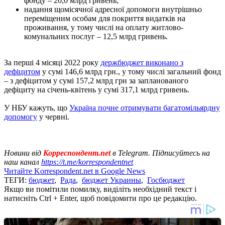
фонду – 20,0 млрд гривень;
надання щомісячної адресної допомоги внутрішньо
переміщеним особам для покриття видатків на
проживання, у тому числі на оплату житлово-
комунальних послуг – 12,5 млрд гривень.
За перші 4 місяці 2022 року
держбюджет виконано з
дефіцитом
у сумі 146,6 млрд грн., у тому числі загальний фонд
– з дефіцитом у сумі 157,2 млрд грн за запланованого
дефіциту на січень-квітень у сумі 317,1 млрд гривень.
У НБУ кажуть, що
Україна почне отримувати багатомільярдну
допомогу
у червні.
Новини від
Корреспондент.net
в Telegram. Підписуйтесь на
наш канал
https://t.me/korrespondentnet
Читайте Korrespondent.net в Google News
ТЕГИ:
бюджет
,
Рада
,
бюджет Украины
,
Госбюджет
Якщо ви помітили помилку, виділіть необхідний текст і
натисніть Ctrl + Enter, щоб повідомити про це редакцію.