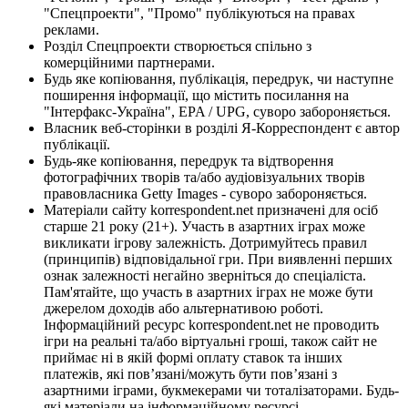
"Спецпроекти", "Промо" публікуються на правах
реклами.
Розділ Спецпроекти створюється спільно з
комерційними партнерами.
Будь яке копіювання, публікація, передрук, чи наступне
поширення інформації, що містить посилання на
"Інтерфакс-Україна", EPA / UPG, суворо забороняється.
Власник веб-сторінки в розділі Я-Корреспондент є автор
публікації.
Будь-яке копіювання, передрук та відтворення
фотографічних творів та/або аудіовізуальних творів
правовласника Getty Images - суворо забороняється.
Матеріали сайту korrespondent.net призначені для осіб
старше 21 року (21+). Участь в азартних іграх може
викликати ігрову залежність. Дотримуйтесь правил
(принципів) відповідальної гри. При виявленні перших
ознак залежності негайно зверніться до спеціаліста.
Пам'ятайте, що участь в азартних іграх не може бути
джерелом доходів або альтернативою роботі.
Інформаційний ресурс korrespondent.net не проводить
ігри на реальні та/або віртуальні гроші, також сайт не
приймає ні в якій формі оплату ставок та інших
платежів, які пов’язані/можуть бути пов’язані з
азартними іграми, букмекерами чи тоталізаторами. Будь-
які матеріали на інформаційному ресурсі