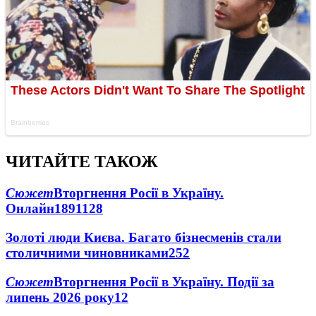
ЧИТАЙТЕ ТАКОЖ
Сюжет
Вторгнення Росії в Україну.
Онлайн
1891
128
Золоті люди Києва. Багато бізнесменів стали
столичними чиновниками
25
2
Сюжет
Вторгнення Росії в Україну. Події за
липень 2026 року
12