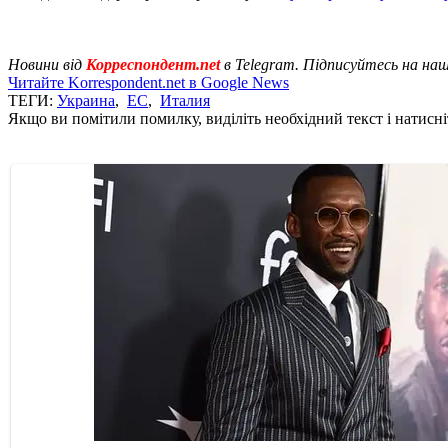
Новини від
Корреспондент.net
в Telegram. Підписуйтесь на на
Читайте Korrespondent.net в Google News
ТЕГИ:
Украина
,
ЕС
,
Италия
Якщо ви помітили помилку, виділіть необхідний текст і натисніт