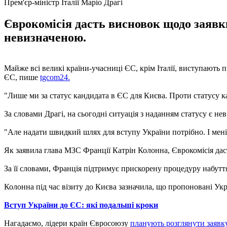
Прем'єр-міністр Італії Маріо Драгі
Єврокомісія дасть висновок щодо заявки
невизначеною.
Майже всі великі країни-учасниці ЄС, крім Італії, виступають п
ЄС, пише
tgcom24.
"Лише ми за статус кандидата в ЄС для Києва. Проти статусу канд
За словами Драгі, на сьогодні ситуація з наданням статусу є не
"Але надати швидкий шлях для вступу України потрібно. І мені з
Як заявила глава МЗС Франції Катрін Колонна, Єврокомісія дас
За її словами, Франція підтримує прискорену процедуру набутт
Колонна під час візиту до Києва зазначила, що пропоновані Укр
Вступ України до ЄС: які подальші кроки
Нагадаємо, лідери країн Євросоюзу
планують розглянути заявк