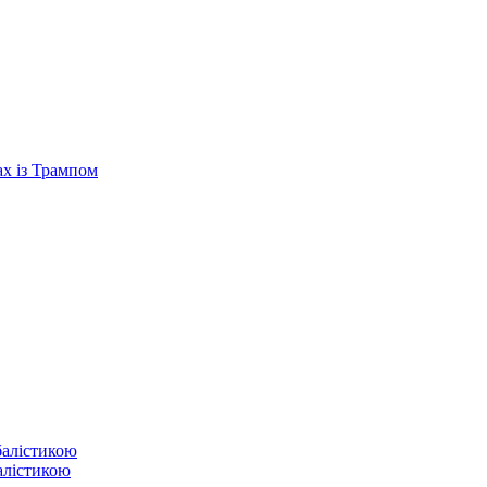
ах із Трампом
балістикою