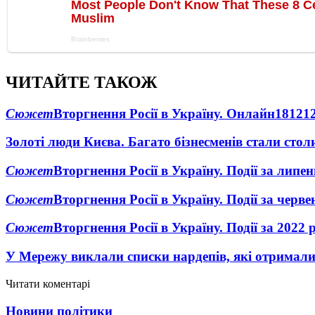
ЧИТАЙТЕ ТАКОЖ
Сюжет
Вторгнення Росії в Україну. Онлайн
1812
1
Золоті люди Києва. Багато бізнесменів стали ст
Сюжет
Вторгнення Росії в Україну. Події за липе
Сюжет
Вторгнення Росії в Україну. Події за черв
Сюжет
Вторгнення Росії в Україну. Події за 2022 
У Мережу виклали списки нардепів, які отримал
Читати коментарі
Новини політики