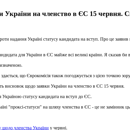
 України на членство в ЄС 15 червня. Си
роти надання Україні статусу кандидата на вступ. Про це заявив п
идата для України в ЄС майже всі великі країни. Я сказав би всі,
визначеною.
дається, що Єврокомісія також погоджується з цією точкою зору", 
ть висновок щодо заявки України на членство в ЄС 15 червня.
я Україною статусу кандидата на вступ до ЄС.
аїні "проксі-статуси" на шляху членства в ЄС - це не замінник ць
у щодо членства України
у червні.