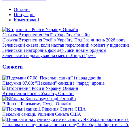
Останні
Популярні
Коментовані
Сюжет
Вторгнення Росії в Україну. Онлайн
Сюжет
Вторгнення Росії в Україну. Події за липень 2026 року
Зеленський сказав, коли настав переломний момент у відносин
Зеленський нагородив фон дер Ляєн новим орденом
Зеленський відреагував на смерть Ліндсі Грема
Сюжети
Підсумки 07.08: "Пекельні" санкції і "парад" дронів
Вторгнення Росії в Україну. Онлайн
Війна на Близькому Сході. Онлайн
Пекельні санкції. Рішення Сената США
"Полювати на лучника, а не на стрілу". Як Україні боротись з 