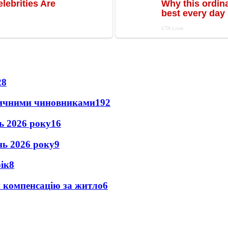
28
оличними чиновниками
19
2
нь 2026 року
16
ень 2026 року
9
рік
8
и компенсацію за житло
6