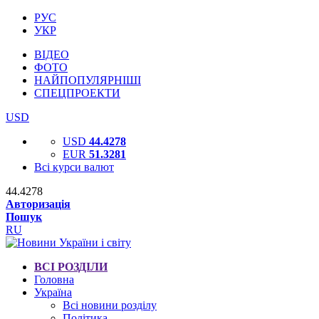
РУС
УКР
ВІДЕО
ФОТО
НАЙПОПУЛЯРНІШІ
СПЕЦПРОЕКТИ
USD
USD
44.4278
EUR
51.3281
Всі курси валют
44.4278
Авторизація
Пошук
RU
ВСІ РОЗДІЛИ
Головна
Україна
Всі новини розділу
Політика