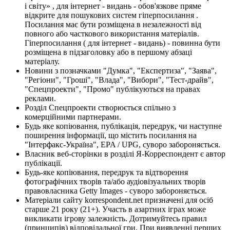
і світу» , для інтернет - видань - обов'язкове пряме
відкрите для пошукових систем гіперпосилання .
Посилання має бути розміщена в незалежності від
повного або часткового використання матеріалів.
Гіперпосилання ( для інтернет - видань) - повинна бути
розміщена в підзаголовку або в першому абзаці
матеріалу.
Новини з позначками "Думка", "Експертиза", "Заява",
"Регіони", "Гроші", "Влада", "Вибори", "Тест-драйв",
"Спецпроекти", "Промо" публікуються на правах
реклами.
Розділ Спецпроекти створюється спільно з
комерційними партнерами.
Будь яке копіювання, публікація, передрук, чи наступне
поширення інформації, що містить посилання на
"Інтерфакс-Україна", EPA / UPG, суворо забороняється.
Власник веб-сторінки в розділі Я-Корреспондент є автор
публікації.
Будь-яке копіювання, передрук та відтворення
фотографічних творів та/або аудіовізуальних творів
правовласника Getty Images - суворо забороняється.
Матеріали сайту korrespondent.net призначені для осіб
старше 21 року (21+). Участь в азартних іграх може
викликати ігрову залежність. Дотримуйтесь правил
(принципів) відповідальної гри. При виявленні перших