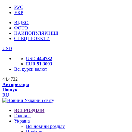
РУС
УКР
ВІДЕО
ФОТО
НАЙПОПУЛЯРНІШІ
СПЕЦПРОЕКТИ
USD
USD
44.4732
EUR
51.3093
Всі курси валют
44.4732
Авторизація
Пошук
RU
ВСІ РОЗДІЛИ
Головна
Україна
Всі новини розділу
Політика