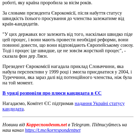
роботі, яку країна проробила за вісім років.
За словами президента Єврокомісії, після набуття статусу
швидкість їхнього просування до членства залежатиме від
країн-кандидатів.
"У цих державах все залежить від того, наскільки швидко піде
цей процес, і вони мають провести необхідні реформи, вони
повинні довести, що вони відповідають Європейському союзу.
Тоді і процес іде швидше, це не зовсім жорсткий процес", -
сказала фон дер Ляєн.
Президент Єврокомісії нагадала приклад Словаччини, яка
набула перспективи у 1999 році і змогла приєднатися у 2004, і
Туреччини, яка зараз далі від потенційного членства, ніж була
на той момент.
В уряді розповіли про плюси кандидата в ЄС
Нагадаємо, Комітет ЄС підтримав
надання Україні статусу
кандидата
.
Новини від
Корреспондент.net
в Telegram. Підписуйтесь на
наш канал
https://t.me/korrespondentnet