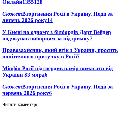
Онлайн
1355
128
Сюжет
Вторгнення Росії в Україну. Події за
липень 2026 року
14
У Києві на одному з білбордів Дарт Вейдер
подякував виборцям за підтримку
7
Правозахисник, який втік з України, просить
політичного притулку в Росії
7
Мінфін Росії підтвердив намір вимагати від
України $3 млрд
6
Сюжет
Вторгнення Росії в Україну. Події за
червень 2026 року
6
Читати коментарі