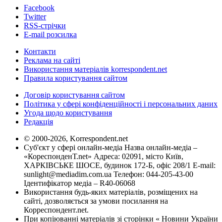
Facebook
Twitter
RSS-стрічки
E-mail розсилка
Контакти
Реклама на сайті
Використання матеріалів korrespondent.net
Правила користування сайтом
Договір користування сайтом
Політика у сфері конфіденційності і персональних даних
Угода щодо користування
Редакція
© 2000-2026, Korrespondent.net
Суб'єкт у сфері онлайн-медіа Назва онлайн-медіа –
«КореспонденТ.net» Адреса: 02091, місто Київ,
ХАРКІВСЬКЕ ШОСЕ, будинок 172-Б, офіс 208/1 E-mail:
sunlight@mediadim.com.ua
Телефон: 044-205-43-00
Ідентифікатор медіа – R40-06068
Використання будь-яких матеріалів, розміщених на
сайті, дозволяється за умови посилання на
Корреспондент.net.
При копіюванні матеріалів зі сторінки « Новини України