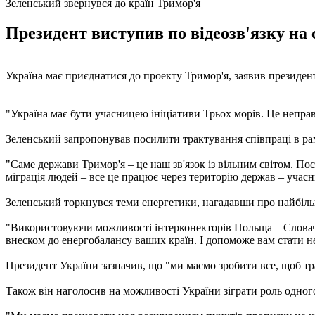
Зеленський звернувся до країн Тримор'я
Президент виступив по відеозв'язку на 
Україна має приєднатися до проекту Тримор'я, заявив президен
"Україна має бути учасницею ініціативи Трьох морів. Це неправ
Зеленський запропонував посилити трактування співпраці в ра
"Саме держави Тримор'я – це наш зв'язок із вільним світом. По
міграція людей – все це працює через територію держав – учасниц
Зеленський торкнувся теми енергетики, нагадавши про найбільш
"Використовуючи можливості інтерконекторів Польща – Словач
внеском до енергобалансу ваших країн. І допоможе вам стати не
Президент України зазначив, що "ми маємо зробити все, щоб тр
Також він наголосив на можливості України зіграти роль одного 