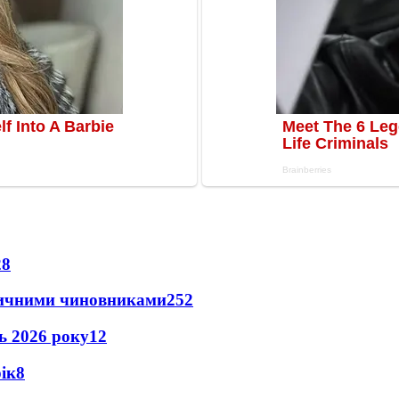
28
оличними чиновниками
25
2
нь 2026 року
12
рік
8