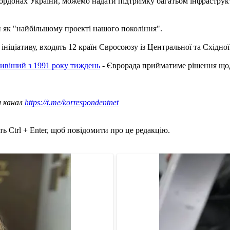
рдонах України, можемо надати підтримку багатьом інфраструкт
и як "найбільшому проекті нашого покоління".
ініціативу, входять 12 країн Євросоюзу із Центральної та Східно
ливіший з 1991 року тиждень
- Єврорада прийматиме рішення щод
ш канал
https://t.me/korrespondentnet
ь Ctrl + Enter, щоб повідомити про це редакцію.