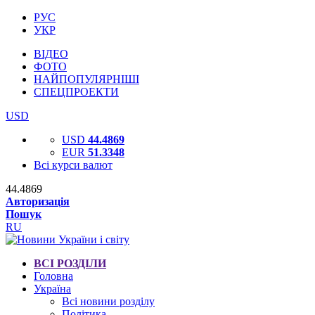
РУС
УКР
ВІДЕО
ФОТО
НАЙПОПУЛЯРНІШІ
СПЕЦПРОЕКТИ
USD
USD
44.4869
EUR
51.3348
Всі курси валют
44.4869
Авторизація
Пошук
RU
ВСІ РОЗДІЛИ
Головна
Україна
Всі новини розділу
Політика