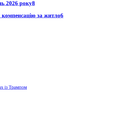
ень 2026 року
8
и компенсацію за житло
6
ах із Трампом