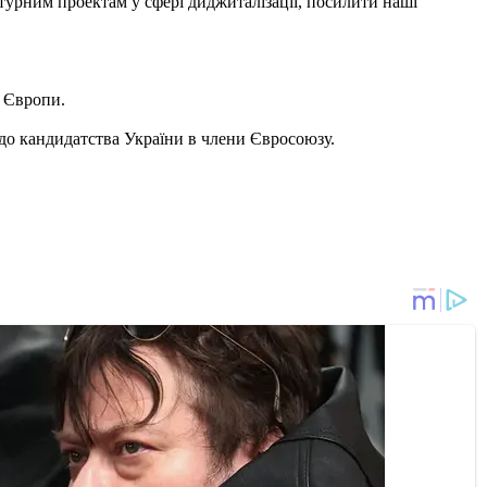
урним проектам у сфері диджиталізації, посилити наші
ї Європи.
о кандидатства України в члени Євросоюзу.