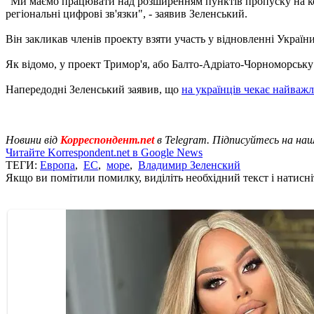
"Ми маємо працювати над розширенням пунктів пропуску на ко
регіональні цифрові зв'язки", - заявив Зеленський.
Він закликав членів проекту взяти участь у відновленні Україн
Як відомо, у проект Тримор'я, або Балто-Адріато-Чорноморську 
Напередодні Зеленський заявив, що
на українців чекає найваж
Новини від
Корреспондент.net
в Telegram. Підписуйтесь на на
Читайте Korrespondent.net в Google News
ТЕГИ:
Европа
,
ЕС
,
море
,
Владимир Зеленский
Якщо ви помітили помилку, виділіть необхідний текст і натисніт