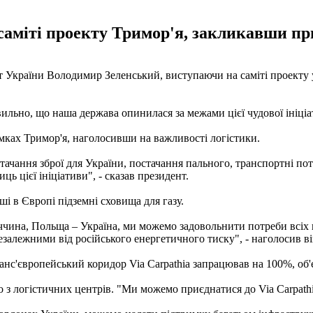
саміті проекту Тримор'я, закликавши пр
т України Володимир Зеленський, виступаючи на саміті проекту у
ильно, що наша держава опинилася за межами цієї чудової ініціати
мках Тримор'я, наголосивши на важливості логістики.
стачання зброї для України, постачання пального, транспортні по
ь цієї ініціативи", - сказав президент.
і в Європі підземні сховища для газу.
чина, Польща – Україна, ми можемо задовольнити потреби всіх 
залежними від російського енергетичного тиску", - наголосив ві
анс'європейський коридор Via Carpathia запрацював на 100%, об
з логістичних центрів. "Ми можемо приєднатися до Via Carpathia 