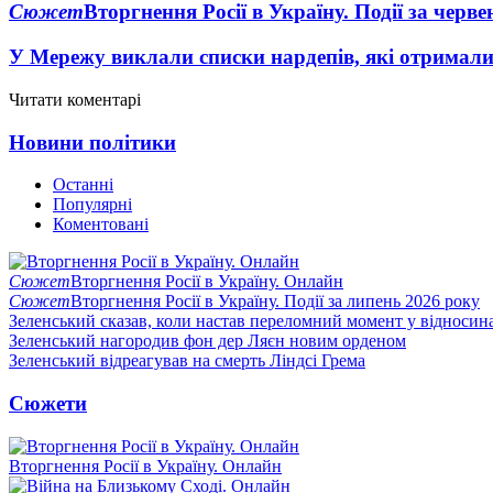
Сюжет
Вторгнення Росії в Україну. Події за черв
У Мережу виклали списки нардепів, які отримал
Читати коментарі
Новини політики
Останні
Популярні
Коментовані
Сюжет
Вторгнення Росії в Україну. Онлайн
Сюжет
Вторгнення Росії в Україну. Події за липень 2026 року
Зеленський сказав, коли настав переломний момент у відносин
Зеленський нагородив фон дер Ляєн новим орденом
Зеленський відреагував на смерть Ліндсі Грема
Сюжети
Вторгнення Росії в Україну. Онлайн