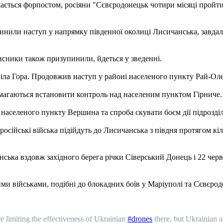
ається форпостом, росіяни "Сєвєродонецьк чотири місяці пройти 
инили наступ у напрямку південної околиці Лисичанська, завдали
хисники також призупинили, йдеться у зведенні.
іла Гора. Продовжив наступ у районі населеного пункту Рай-Олек
магаються встановити контроль над населеним пунктом Гірниче.
 населеного пункту Вершина та спроба скувати боєм дії підрозді
 російські війська підійдуть до Лисичанська з півдня протягом кіль
ська вздовж західного берега річки Сіверський Донець і 22 червн
ькими військами, подібні до блокадних боїв у Маріуполі та Сєвєр
e limiting the effectiveness of Ukrainian
#drones
there, but Ukrainian a