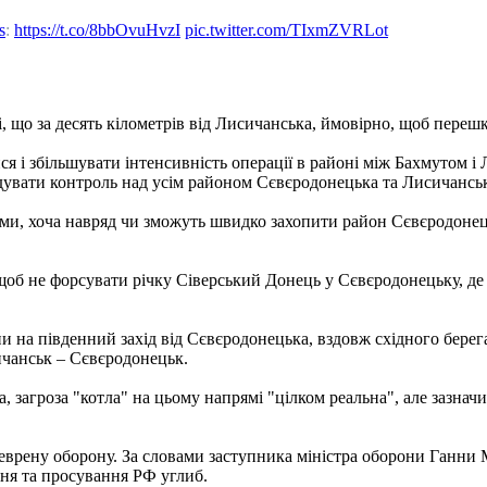
s
:
https://t.co/8bbOvuHvzI
pic.twitter.com/TIxmZVRLot
і, що за десять кілометрів від Лисичанська, ймовірно, щоб пер
я і збільшувати інтенсивність операції в районі між Бахмутом і
солідувати контроль над усім районом Сєвєродонецька та Лисичан
 хоча навряд чи зможуть швидко захопити район Сєвєродонецьк -
щоб не форсувати річку Сіверський Донець у Сєвєродонецьку, де т
и на південний захід від Сєвєродонецька, вздовж східного берега
ичанськ – Сєвєродонецьк.
 загроза "котла" на цьому напрямі "цілком реальна", але зазнач
еврену оборону. За словами заступника міністра оборони Ганни М
ння та просування РФ углиб.