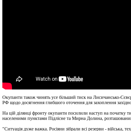
Окупанти також чинять усе більший тиск на Лисичансько-Сєвєр
РФ щодо досягнення глибшого оточення для захоплення західно
На цій ділянці фронту окупанти посилили наступ на початку т
населеними пунктами Підлісне та Мирна Долина, розташованим
"Ситуація дуже важка. Росіяни зібрали всі резерви - війська, т