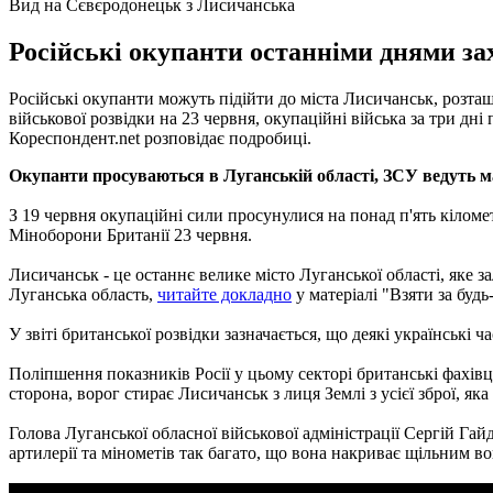
Вид на Сєвєродонецьк з Лисичанська
Російські окупанти останніми днями зах
Російські окупанти можуть підійти до міста Лисичанськ, розта
військової розвідки на 23 червня, окупаційні війська за три д
Кореспондент.net розповідає подробиці.
Окупанти просуваються в Луганській області, ЗСУ ведуть 
З 19 червня окупаційні сили просунулися на понад п'ять кіломет
Міноборони Британії 23 червня.
Лисичанськ - це останнє велике місто Луганської області, яке з
Луганська область,
читайте докладно
у матеріалі "Взяти за будь
У звіті британської розвідки зазначається, що деякі українські 
Поліпшення показників Росії у цьому секторі британські фахів
сторона, ворог стирає Лисичанськ з лиця Землі з усієї зброї, яка 
Голова Луганської обласної військової адміністрації Сергій Га
артилерії та мінометів так багато, що вона накриває щільним в