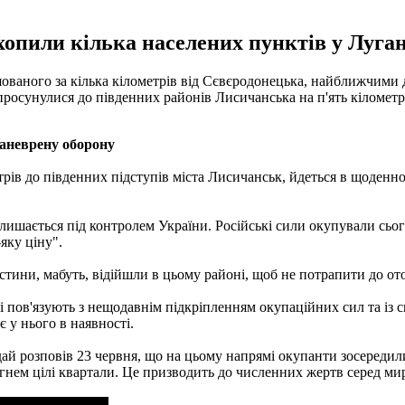
опили кілька населених пунктів у Луган
шованого за кілька кілометрів від Сєвєродонецька, найближчими 
ні просунулися до південних районів Лисичанська на п'ять кіломет
маневрену оборону
рів до південних підступів міста Лисичанськ, йдеться в щоденном
алишається під контролем України. Російські сили окупували сьог
-яку ціну".
частини, мабуть, відійшли в цьому районі, щоб не потрапити до от
ці пов'язують з нещодавнім підкріпленням окупаційних сил та із
є у нього в наявності.
йдай розповів 23 червня, що на цьому напрямі окупанти зосереди
огнем цілі квартали. Це призводить до численних жертв серед ми