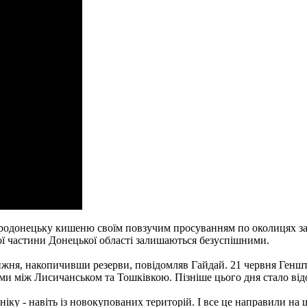
одонецьку кишеню своїм повзучим просуванням по околицях забу
ї частини Донецької області залишаються безуспішними.
ижня, накопичивши резерви, повідомляв Гайдай. 21 червня Генш
и між Лисичанськом та Тошківкою. Пізніше цього дня стало від
ехніку - навіть із новокупованих територій. І все це направили 