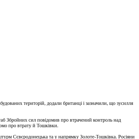
дованих територій, додали британці і зазначили, що зусилля
таб Збройних сил повідомив про втрачений контроль над
омо про втрату й Тошківки.
на штурм Сєвєродонецька та у напрямку Золоте-Тошківка. Росіяни