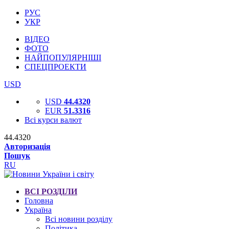
РУС
УКР
ВІДЕО
ФОТО
НАЙПОПУЛЯРНІШІ
СПЕЦПРОЕКТИ
USD
USD
44.4320
EUR
51.3316
Всі курси валют
44.4320
Авторизація
Пошук
RU
ВСІ РОЗДІЛИ
Головна
Україна
Всі новини розділу
Політика