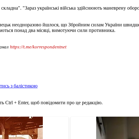
 складна". "Зараз українські війська здійснюють маневрену обор
ецьк неодноразово йшлося, що Збройним силам України швидше за
ються понад два місяці, вимотуючи сили противника.
канал
https://t.me/korrespondentnet
отись з балістикою
ь Ctrl + Enter, щоб повідомити про це редакцію.