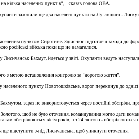
 на кілька населених пунктів", - сказав голова ОВА.
купанти захопили ще два населені пункти на Луганщині - Лоскут
аселеним пунктом Сиротине. Здійснює підготовчі заходи до форс
вкою російські війська поки що не намагалися.
су Лисичанськ-Бахмут, йдеться у звіті. Окупанти ведуть наступаль
ого з метою встановлення контролю за "дорогою життя".
 населеного пункту Новотошківське, ворог перекинув до однієї 
Бахмутом, зараз не використовується через постійні обстріли, пр
 Золотого, щоб не було оточення, командування могло дати коман
ння там обстрілюються вісім років, а з 24 лютого - обстрілюються 
я ще відступити з-під Лисичанська, щоб уникнути оточення.