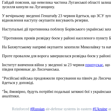
Гайдай пояснив, що невелика частина Луганської області залиш
зусилля кинули на Луганщину.
У вечірньому зведенні Генштабу 23 червня йдеться, що ЗСУ зуп
відновлення наступу окупанти висувають резерви.
Наступальні дії противника поблизу Борівського українські за
"Противник провів розвідку боєм у районі населеного пункту Б
На Бахмутському напрямі окупанти захопили Миколаївку та на
Проте провалом для ворога завершилася розвідка боєм у районі
Інститут вивчення війни у ​​зведенні за 23 червня
припускає
, що
півдня примикає до Лисичанська.
"Російські війська продовжили просування на північ до Лисичан
йдеться у доповіді.
"Їм, ймовірно, будуть потрібні подальші затяжні бої з українс
аналітики.
Reinforced
#Russian
air-defense systems in eastern
#Ukraine
ar