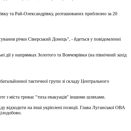
івку та Рай-Олександрівку, розташованих приблизно за 20
ування річки Сіверський Донець", - йдеться у повідомленні
ні дії у напрямках Золотого та Вовчеярівки (на північний захід
батальйонної тактичної групи зі складу Центрального
оте з міста триває "тиха евакуація" іншими шляхами.
ду відходити на інші укріплені позиції. Глава Луганської ОВА
цілодобово.