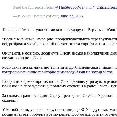
Read the full report from
@TheStudyofWar
and
@criticalthreat
— ISW (@TheStudyofWar)
June 22, 2022
Також російські окупанти завдали авіаудару по Верхньокам'янц
"Російські війська, ймовірно, продовжуватимуть перегрупуватис
осі, розірвати українські лінії постачання та спробувати кон
Окупанти, ймовірно, досягнуть Лисичанська найближчими днями,
ситуацію на полі бою.
Російські війська намагаються вийти до Лисичанська з півдня, 
контролюють лише територію хімзаводу
Азот
на заході міста
.
Гайдай повідомив про те, що ЗСУ, як і раніше, утримують район
поки що не перебувають у повному оточенні в районі міст Лис
За словами радника глави Офісу президента Олексія Арестовича,
склалася.
У Міноборони, у свою чергу, пояснили, що ЗСУ ведуть там ман
росіянам втрат і роблять все можливе, щоб не допустити оточе