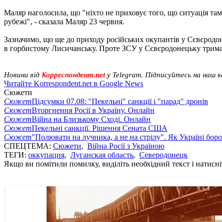
Маляр наголосила, що "ніхто не приховує того, що ситуація там
рубежі", - сказала Маляр 23 червня.
Зазначимо, що ще до приходу російських окупантів у Сєвєродон
в горбистому Лисичанську. Проте ЗСУ у Сєвєродонецьку трима
Новини від
Корреспондент.net
у Telegram. Підписуйтесь на наш 
Читайте Korrespondent.net в Google News
Сюжети
Сюжет
Підсумки 07.08: "Пекельні" санкції і "парад" дронів
Сюжет
Вторгнення Росії в Україну. Онлайн
Сюжет
Війна на Близькому Сході. Онлайн
Сюжет
Пекельні санкції. Рішення Сената США
Сюжет
"Полювати на лучника, а не на стрілу". Як Україні бор
СПЕЦТЕМА:
Сюжети
,
Війна Росії з Україною
ТЕГИ:
оккупация
,
Луганская область
,
Северодонецк
Якщо ви помітили помилку, виділіть необхідний текст і натисніт