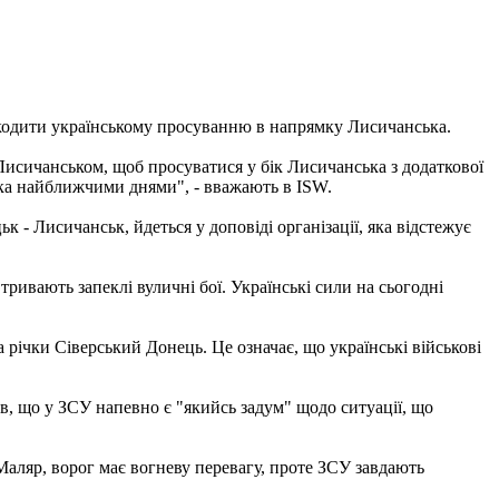
ешкодити українському просуванню в напрямку Лисичанська.
 Лисичанськом, щоб просуватися у бік Лисичанська з додаткової
ська найближчими днями", - вважають в ISW.
 Лисичанськ, йдеться у доповіді організації, яка відстежує
ривають запеклі вуличні бої. Українські сили на сьогодні
 річки Сіверський Донець. Це означає, що українські військові
ив, що у ЗСУ напевно є "якийсь задум" щодо ситуації, що
аляр, ворог має вогневу перевагу, проте ЗСУ завдають