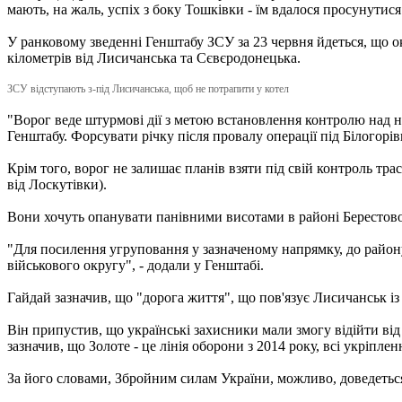
мають, на жаль, успіх з боку Тошківки - їм вдалося просунутися
У ранковому зведенні Генштабу ЗСУ за 23 червня йдеться, що о
кілометрів від Лисичанська та Сєвєродонецька.
ЗСУ відступають з-під Лисичанська, щоб не потрапити у котел
"Ворог веде штурмові дії з метою встановлення контролю над н
Генштабу. Форсувати річку після провалу операції під Білогорі
Крім того, ворог не залишає планів взяти під свій контроль тра
від Лоскутівки).
Вони хочуть опанувати панівними висотами в районі Берестов
"Для посилення угруповання у зазначеному напрямку, до району
військового округу", - додали у Генштабі.
Гайдай зазначив, що "дорога життя", що пов'язує Лисичанськ із 
Він припустив, що українські захисники мали змогу відійти від
зазначив, що Золоте - це лінія оборони з 2014 року, всі укріпле
За його словами, Збройним силам України, можливо, доведетьс