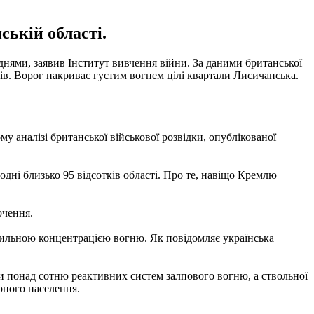
ській області.
днями, заявив Інститут вивчення війни. За даними британської
рів. Ворог накриває густим вогнем цілі квартали Лисичанська.
у аналізі британської військової розвідки, опублікованої
одні близько 95 відсотків області. Про те, навіщо Кремлю
очення.
 сильною концентрацією вогню. Як повідомляє українська
ли понад сотню реактивних систем залпового вогню, а ствольної
рного населення.