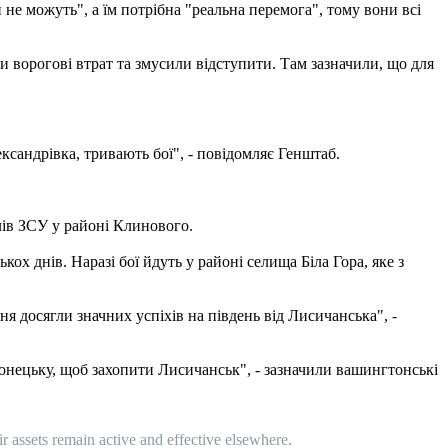
не можуть", а їм потрібна "реальна перемога", тому вони всі
 ворогові втрат та змусили відступити. Там зазначили, що для
сандрівка, тривають бої", - повідомляє Генштаб.
лів ЗСУ у районі Клинового.
кох днів. Наразі бої йдуть у районі селища Біла Гора, яке з
я досягли значних успіхів на південь від Лисичанська", -
одонецьку, щоб захопити Лисичанськ", - зазначили вашингтонські
ir assets remain active and effective elsewhere.