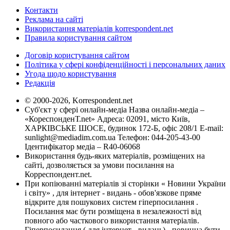
Контакти
Реклама на сайті
Використання матеріалів korrespondent.net
Правила користування сайтом
Договір користування сайтом
Політика у сфері конфіденційності і персональних даних
Угода щодо користування
Редакція
© 2000-2026, Korrespondent.net
Суб'єкт у сфері онлайн-медіа Назва онлайн-медіа –
«КореспонденТ.net» Адреса: 02091, місто Київ,
ХАРКІВСЬКЕ ШОСЕ, будинок 172-Б, офіс 208/1 E-mail:
sunlight@mediadim.com.ua
Телефон: 044-205-43-00
Ідентифікатор медіа – R40-06068
Використання будь-яких матеріалів, розміщених на
сайті, дозволяється за умови посилання на
Корреспондент.net.
При копіюванні матеріалів зі сторінки « Новини України
і світу» , для інтернет - видань - обов'язкове пряме
відкрите для пошукових систем гіперпосилання .
Посилання має бути розміщена в незалежності від
повного або часткового використання матеріалів.
Гіперпосилання ( для інтернет - видань) - повинна бути