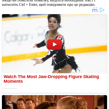
Якщо ви помітили помилку, виділіть необхідний текст і
натисніть Ctrl + Enter, щоб повідомити про це редакцію.