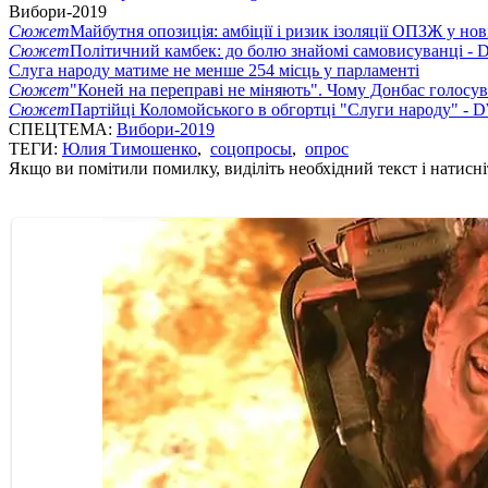
Вибори-2019
Сюжет
Майбутня опозиція: амбіції і ризик ізоляції ОПЗЖ у нов
Сюжет
Політичний камбек: до болю знайомі самовисуванці -
Слуга народу матиме не менше 254 місць у парламенті
Сюжет
"Коней на переправі не міняють". Чому Донбас голосув
Сюжет
Партійці Коломойського в обгортці "Слуги народу" - 
СПЕЦТЕМА:
Вибори-2019
ТЕГИ:
Юлия Тимошенко
,
соцопросы
,
опрос
Якщо ви помітили помилку, виділіть необхідний текст і натисніт