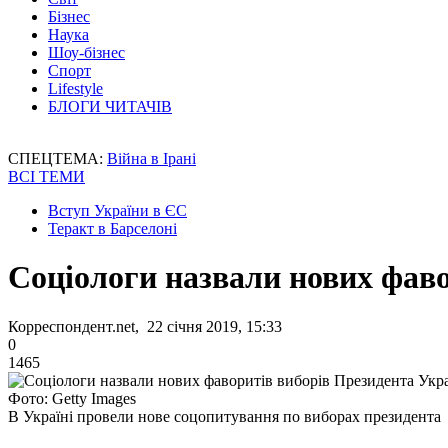
Бізнес
Наука
Шоу-бізнес
Спорт
Lifestyle
БЛОГИ ЧИТАЧІВ
СПЕЦТЕМА:
Війна в Ірані
ВСІ ТЕМИ
Вступ України в ЄС
Теракт в Барселоні
Соціологи назвали нових фаво
Корреспондент.net, 22 січня 2019, 15:33
0
1465
Фото: Getty Images
В Україні провели нове соцопитування по виборах президента