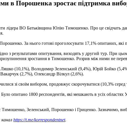
ями в Порошенка зростає підтримка виб
ати лідера ВО Батьківщина Юлію Тимошенко. Про це свідчать да
я.
Порошенко. За нього готові проголосувати 17,1% опитаних, які п
гідно з результатами опитування, виходять у другий тур. При ць
призупинення зростання в Тимошенко. Розрив між ними не пере
 Ляшко (10,1%), Володимир Зеленський (9,4%), Юрій Бойко (5,4%
Вакарчук (2,7%), Олександр Вілкул (2,6%).
чилися зі своїм вибором, продовжує скорочуватися (10,3% серед т
у. Було опитано 1800 респондентів, які мешкають в усіх областя
 Тимошенко, Зеленський, Порошенко і Гриценко. Зазначимо, вибо
ш канал
https://t.me/korrespondentnet
.