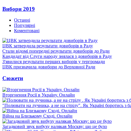
Вибори 2019
Останні
Популярні
Коментовані
ЦВК затвердила результати довиборів в Раду
Стали відомі попередні результати довиборів до Ради
Кандидат від Слуги народу знялася з довиборів в Раду
З'явилися результати перших виборів у тергромади
ЦВК призначила довибори до Верховної Ради
Сюжети
Вторгнення Росії в Україну. Онлайн
"Полювати на лучника, а не на стрілу". Як Україні боротись з 
Війна на Близькому Сході. Онлайн
Загадковий звук вибуху налякав Москву: що це було