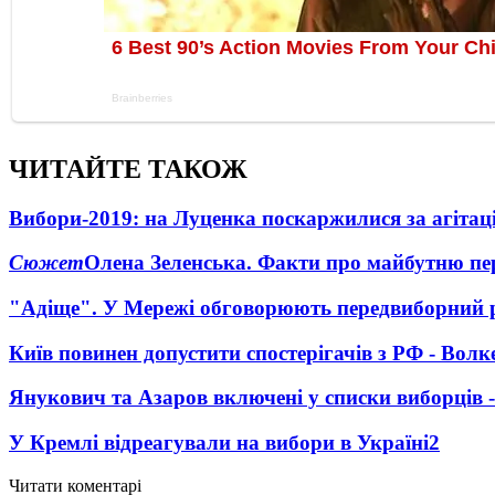
ЧИТАЙТЕ ТАКОЖ
Вибори-2019: на Луценка поскаржилися за агіта
Сюжет
Олена Зеленська. Факти про майбутню пе
"Адіще". У Мережі обговорюють передвиборний 
Київ повинен допустити спостерігачів з РФ - Волк
Янукович та Азаров включені у списки виборців 
У Кремлі відреагували на вибори в Україні
2
Читати коментарі