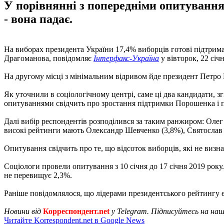
У порівнянні з попередніми опитуванн
- вона падає.
На виборах президента України 17,4% виборців готові підтрим
Драгоманова, повідомляє
Інтерфакс-Україна
у вівторок, 22 січн
На другому місці з мінімальним відривом йде президент Петро 
Як уточнили в соціологічному центрі, саме ці два кандидати, з
опитуваннями свідчить про зростання підтримки Порошенка і 
Далі вибір респондентів розподілився за таким ранжиром: Олег
високі рейтинги мають Олександр Шевченко (3,8%), Святослав 
Опитування свідчить про те, що відсоток виборців, які не визна
Соціологи провели опитування з 10 січня до 17 січня 2019 рок
не перевищує 2,3%.
Раніше повідомлялося, що лідерами президентського рейтингу є
Новини від
Корреспондент.net
у Telegram. Підписуйтесь на на
Читайте Korrespondent.net в Google News