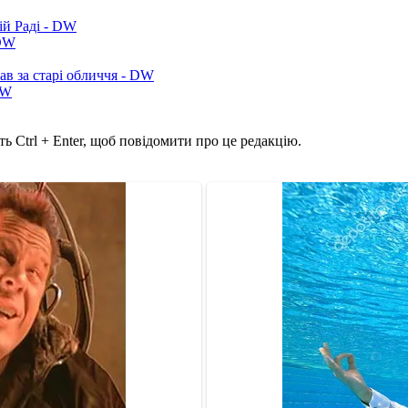
ій Раді - DW
 DW
ав за старі обличчя - DW
DW
ь Ctrl + Enter, щоб повідомити про це редакцію.