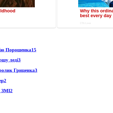
цію Порошенка
15
ршу леді
3
ролик Гриценка
3
ер
2
- ЗМІ
2