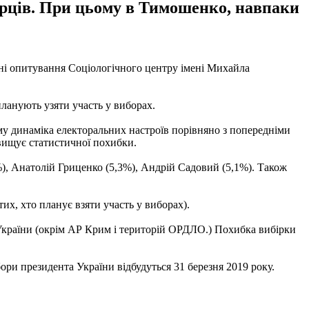
орців. При цьому в Тимошенко, навпаки
ні опитування Соціологічного центру імені Михайла
ланують узяти участь у виборах.
ому динаміка електоральних настроїв порівняно з попередніми
вищує статистичної похибки.
), Анатолій Гриценко (5,3%), Андрій Садовий (5,1%). Також
их, хто планує взяти участь у виборах).
х України (окрім АР Крим і територій ОРДЛО.) Похибка вибірки
ри президента України відбудуться 31 березня 2019 року.