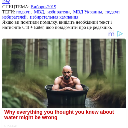
DW
СПЕЦТЕМА:
Вибори-2019
ТЕГИ:
подкуп
,
МВД
,
избиратели
,
МВД Украины
,
подкуп
избирателей
,
избирательная кампания
Якщо ви помітили помилку, виділіть необхідний текст і
натисніть Ctrl + Enter, щоб повідомити про це редакцію.