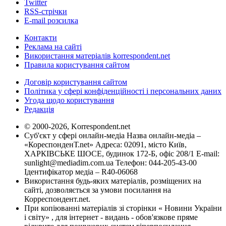
Twitter
RSS-стрічки
E-mail розсилка
Контакти
Реклама на сайті
Використання матеріалів korrespondent.net
Правила користування сайтом
Договір користування сайтом
Політика у сфері конфіденційності і персональних даних
Угода щодо користування
Редакція
© 2000-2026, Korrespondent.net
Суб'єкт у сфері онлайн-медіа Назва онлайн-медіа –
«КореспонденТ.net» Адреса: 02091, місто Київ,
ХАРКІВСЬКЕ ШОСЕ, будинок 172-Б, офіс 208/1 E-mail:
sunlight@mediadim.com.ua
Телефон: 044-205-43-00
Ідентифікатор медіа – R40-06068
Використання будь-яких матеріалів, розміщених на
сайті, дозволяється за умови посилання на
Корреспондент.net.
При копіюванні матеріалів зі сторінки « Новини України
і світу» , для інтернет - видань - обов'язкове пряме