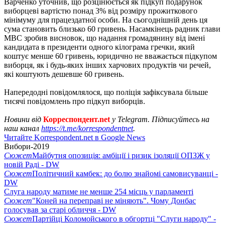
Варченко уточнив, що розцінюється як підкуп подарунок
виборцеві вартістю понад 3% від розміру прожиткового
мінімуму для працездатної особи. На сьогоднішній день ця
сума становить близько 60 гривень. Насамкінець радник глави
МВС зробив висновок, що надання громадянину від імені
кандидата в президенти одного кілограма гречки, який
коштує менше 60 гривень, юридично не вважається підкупом
виборця, як і будь-яких інших харчових продуктів чи речей,
які коштують дешевше 60 гривень.
Напередодні повідомлялося, що поліція зафіксувала більше
тисячі повідомлень про підкуп виборців.
Новини від
Корреспондент.net
у Telegram. Підписуйтесь на
наш канал
https://t.me/korrespondentnet
.
Читайте Korrespondent.net в Google News
Вибори-2019
Сюжет
Майбутня опозиція: амбіції і ризик ізоляції ОПЗЖ у
новій Раді - DW
Сюжет
Політичний камбек: до болю знайомі самовисуванці -
DW
Слуга народу матиме не менше 254 місць у парламенті
Сюжет
"Коней на переправі не міняють". Чому Донбас
голосував за старі обличчя - DW
Сюжет
Партійці Коломойського в обгортці "Слуги народу" -