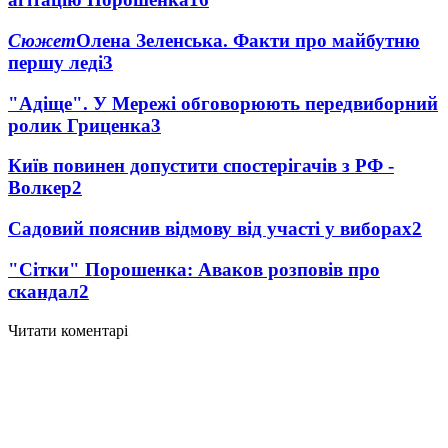
Сюжет
Олена Зеленська. Факти про майбутню
першу леді
3
"Адіще". У Мережі обговорюють передвиборний
ролик Гриценка
3
Київ повинен допустити спостерігачів з РФ -
Волкер
2
Садовий пояснив відмову від участі у виборах
2
"Сітки" Порошенка: Аваков розповів про
скандал
2
Читати коментарі