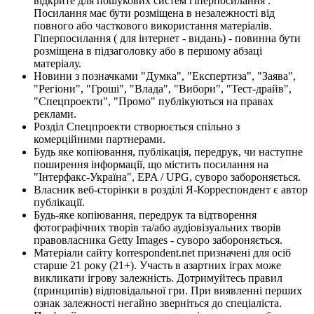
відкрите для пошукових систем гіперпосилання .
Посилання має бути розміщена в незалежності від
повного або часткового використання матеріалів.
Гіперпосилання ( для інтернет - видань) - повинна бути
розміщена в підзаголовку або в першому абзаці
матеріалу.
Новини з позначками "Думка", "Експертиза", "Заява",
"Регіони", "Гроші", "Влада", "Вибори", "Тест-драйв",
"Спецпроекти", "Промо" публікуються на правах
реклами.
Розділ Спецпроекти створюється спільно з
комерційними партнерами.
Будь яке копіювання, публікація, передрук, чи наступне
поширення інформації, що містить посилання на
"Інтерфакс-Україна", EPA / UPG, суворо забороняється.
Власник веб-сторінки в розділі Я-Корреспондент є автор
публікації.
Будь-яке копіювання, передрук та відтворення
фотографічних творів та/або аудіовізуальних творів
правовласника Getty Images - суворо забороняється.
Матеріали сайту korrespondent.net призначені для осіб
старше 21 року (21+). Участь в азартних іграх може
викликати ігрову залежність. Дотримуйтесь правил
(принципів) відповідальної гри. При виявленні перших
ознак залежності негайно зверніться до спеціаліста.