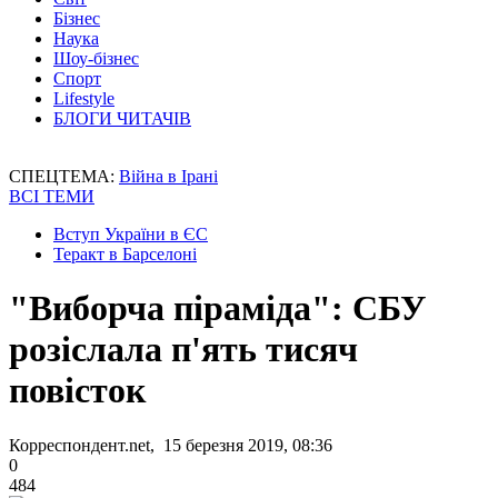
Бізнес
Наука
Шоу-бізнес
Спорт
Lifestyle
БЛОГИ ЧИТАЧІВ
СПЕЦТЕМА:
Війна в Ірані
ВСІ ТЕМИ
Вступ України в ЄС
Теракт в Барселоні
"Виборча піраміда": СБУ
розіслала п'ять тисяч
повісток
Корреспондент.net, 15 березня 2019, 08:36
0
484