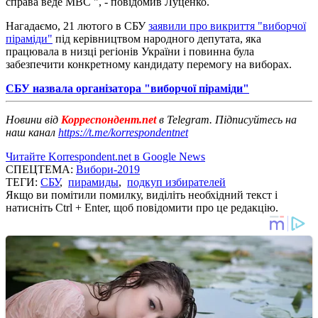
справа веде МВС ", - повідомив Луценко.
Нагадаємо, 21 лютого в СБУ
заявили про викриття "виборчої
піраміди"
під керівництвом народного депутата, яка
працювала в низці регіонів України і повинна була
забезпечити конкретному кандидату перемогу на виборах.
СБУ назвала організатора "виборчої піраміди"
Новини від
Корреспондент.net
в Telegram. Підписуйтесь на
наш канал
https://t.me/korrespondentnet
Читайте Korrespondent.net в Google News
СПЕЦТЕМА:
Вибори-2019
ТЕГИ:
СБУ
,
пирамиды
,
подкуп избирателей
Якщо ви помітили помилку, виділіть необхідний текст і
натисніть Ctrl + Enter, щоб повідомити про це редакцію.