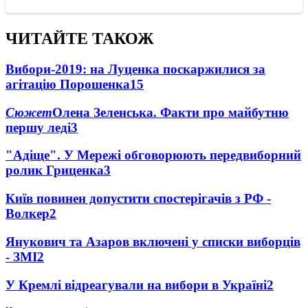
ЧИТАЙТЕ ТАКОЖ
Вибори-2019: на Луценка поскаржилися за
агітацію Порошенка
15
Сюжет
Олена Зеленська. Факти про майбутню
першу леді
3
"Адіще". У Мережі обговорюють передвиборний
ролик Гриценка
3
Київ повинен допустити спостерігачів з РФ -
Волкер
2
Янукович та Азаров включені у списки виборців
- ЗМІ
2
У Кремлі відреагували на вибори в Україні
2