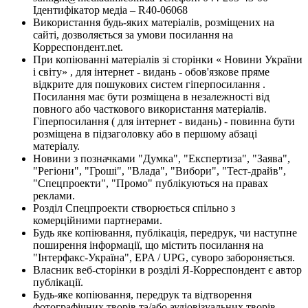
Ідентифікатор медіа – R40-06068
Використання будь-яких матеріалів, розміщених на
сайті, дозволяється за умови посилання на
Корреспондент.net.
При копіюванні матеріалів зі сторінки « Новини України
і світу» , для інтернет - видань - обов'язкове пряме
відкрите для пошукових систем гіперпосилання .
Посилання має бути розміщена в незалежності від
повного або часткового використання матеріалів.
Гіперпосилання ( для інтернет - видань) - повинна бути
розміщена в підзаголовку або в першому абзаці
матеріалу.
Новини з позначками "Думка", "Експертиза", "Заява",
"Регіони", "Гроші", "Влада", "Вибори", "Тест-драйв",
"Спецпроекти", "Промо" публікуються на правах
реклами.
Розділ Спецпроекти створюється спільно з
комерційними партнерами.
Будь яке копіювання, публікація, передрук, чи наступне
поширення інформації, що містить посилання на
"Інтерфакс-Україна", EPA / UPG, суворо забороняється.
Власник веб-сторінки в розділі Я-Корреспондент є автор
публікації.
Будь-яке копіювання, передрук та відтворення
фотографічних творів та/або аудіовізуальних творів