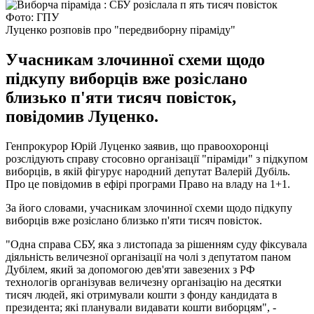
Фото: ГПУ
Луценко розповів про "передвиборну піраміду"
Учасникам злочинної схеми щодо
підкупу виборців вже розіслано
близько п'яти тисяч повісток,
повідомив Луценко.
Генпрокурор Юрій Луценко заявив, що правоохоронці
розслідують справу стосовно організації "піраміди" з підкупом
виборців, в якій фігурує народний депутат Валерій Дубіль.
Про це повідомив в ефірі програми Право на владу на 1+1.
За його словами, учасникам злочинної схеми щодо підкупу
виборців вже розіслано близько п'яти тисяч повісток.
"Одна справа СБУ, яка з листопада за рішенням суду фіксувала
діяльність величезної організації на чолі з депутатом паном
Дубілем, який за допомогою дев'яти завезених з РФ
технологів організував величезну організацію на десятки
тисяч людей, які отримували кошти з фонду кандидата в
президента; які планували видавати кошти виборцям", -