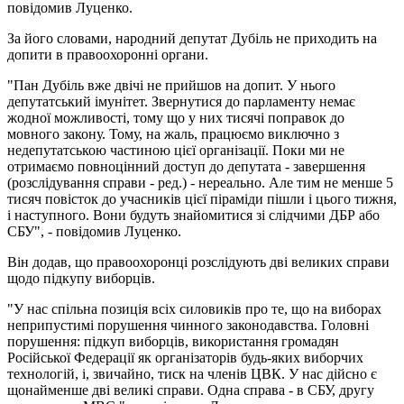
повідомив Луценко.
За його словами, народний депутат Дубіль не приходить на
допити в правоохоронні органи.
"Пан Дубіль вже двічі не прийшов на допит. У нього
депутатський імунітет. Звернутися до парламенту немає
жодної можливості, тому що у них тисячі поправок до
мовного закону. Тому, на жаль, працюємо виключно з
недепутатською частиною цієї організації. Поки ми не
отримаємо повноцінний доступ до депутата - завершення
(розслідування справи - ред.) - нереально. Але тим не менше 5
тисяч повісток до учасників цієї піраміди пішли і цього тижня,
і наступного. Вони будуть знайомитися зі слідчими ДБР або
СБУ", - повідомив Луценко.
Він додав, що правоохоронці розслідують дві великих справи
щодо підкупу виборців.
"У нас спільна позиція всіх силовиків про те, що на виборах
неприпустимі порушення чинного законодавства. Головні
порушення: підкуп виборців, використання громадян
Російської Федерації як організаторів будь-яких виборчих
технологій, і, звичайно, тиск на членів ЦВК. У нас дійсно є
щонайменше дві великі справи. Одна справа - в СБУ, другу