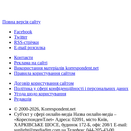
Повна версія сайту
Facebook
Twitter
RSS-стрічки
E-mail розсилка
Контакти
Реклама на сайті
Використання матеріалів korrespondent.net
Правила користування сайтом
Договір користування сайтом
Політика у сфері конфіденційності і персональних даних
Угода щодо користування
Редакція
© 2000-2026, Korrespondent.net
Суб'єкт у сфері онлайн-медіа Назва онлайн-медіа –
«КореспонденТ.net» Адреса: 02091, місто Київ,
ХАРКІВСЬКЕ ШОСЕ, будинок 172-Б, офіс 208/1 E-mail:
sunlight@mediadim.com.ua
Телефон: 044-205-43-00