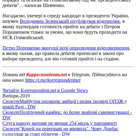
дебатів", - написав Шевченко.
Нагадаємо, увечері в середу кандидат в президенти України,
шоумен
Володимир Зеленський опублікував відеоролик
, в
якому підтвердив готовність прийти на дебати з Петром
Порошенком тільки за умови, що вони будуть проходити на
НСК Олімпійський.
Петро Порошенко минулої ночі оприлюднив відеозвернення
,
в якому сказав, що правила дебатів прописані в законі про
вибори президента, але він готовий прийти і на стадіон.
Новини від
Корреспондент.net
в Telegram. Підписуйтесь на
наш канал
https://t.me/korrespondentnet
Читайте Korrespondent.net в Google News
Вибори-2019
Сюжет
Майбутня опозиція: амбіції і ризик ізоляції ОПЗЖ у
новій Раді - DW
Сюжет
Політичний камбек: до болю знайомі самовисуванці -
DW
Слуга народу матиме не менше 254 місць у парламенті
Сюжет
"Коней на переправі не міняють". Чому Донбас
голосував за старі обличчя - DW