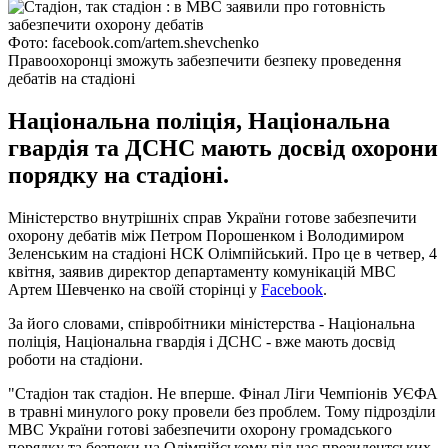
Фото: facebook.com/artem.shevchenko
Правоохоронці зможуть забезпечити безпеку проведення
дебатів на стадіоні
Національна поліція, Національна
гвардія та ДСНС мають досвід охорони
порядку на стадіоні.
Міністерство внутрішніх справ України готове забезпечити
охорону дебатів між Петром Порошенком і Володимиром
Зеленським на стадіоні НСК Олімпійський. Про це в четвер, 4
квітня, заявив директор департаменту комунікацій МВС
Артем Шевченко на своїй сторінці у
Facebook
.
За його словами, співробітники міністерства - Національна
поліція, Національна гвардія і ДСНС - вже мають досвід
роботи на стадіони.
"Стадіон так стадіон. Не вперше. Фінал Ліги Чемпіонів УЄФА
в травні минулого року провели без проблем. Тому підрозділи
МВС України готові забезпечити охорону громадського
порядку та безпеки на Олімпійському під час президентських