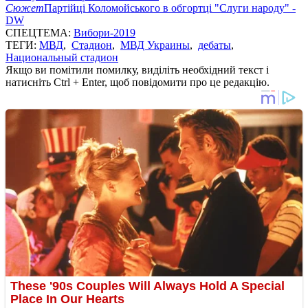
Сюжет
Партійці Коломойського в обгортці "Слуги народу" -
DW
СПЕЦТЕМА:
Вибори-2019
ТЕГИ:
МВД
,
Стадион
,
МВД Украины
,
дебаты
,
Национальный стадион
Якщо ви помітили помилку, виділіть необхідний текст і
натисніть Ctrl + Enter, щоб повідомити про це редакцію.