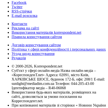
Facebook
Twitter
RSS-стрічки
E-mail розсилка
Контакти
Реклама на сайті
Використання матеріалів korrespondent.net
Правила користування сайтом
Договір користування сайтом
Політика у сфері конфіденційності і персональних даних
Угода щодо користування
Редакція
© 2000-2026, Korrespondent.net
Суб'єкт у сфері онлайн-медіа Назва онлайн-медіа –
«КореспонденТ.net» Адреса: 02091, місто Київ,
ХАРКІВСЬКЕ ШОСЕ, будинок 172-Б, офіс 208/1 E-mail:
sunlight@mediadim.com.ua
Телефон: 044-205-43-00
Ідентифікатор медіа – R40-06068
Використання будь-яких матеріалів, розміщених на
сайті, дозволяється за умови посилання на
Корреспондент.net.
При копіюванні матеріалів зі сторінки « Новини України