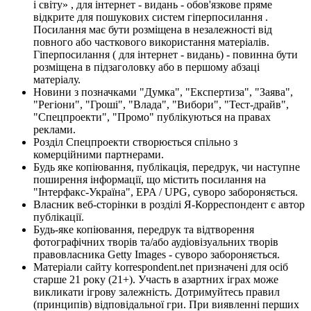
і світу» , для інтернет - видань - обов'язкове пряме
відкрите для пошукових систем гіперпосилання .
Посилання має бути розміщена в незалежності від
повного або часткового використання матеріалів.
Гіперпосилання ( для інтернет - видань) - повинна бути
розміщена в підзаголовку або в першому абзаці
матеріалу.
Новини з позначками "Думка", "Експертиза", "Заява",
"Регіони", "Гроші", "Влада", "Вибори", "Тест-драйв",
"Спецпроекти", "Промо" публікуються на правах
реклами.
Розділ Спецпроекти створюється спільно з
комерційними партнерами.
Будь яке копіювання, публікація, передрук, чи наступне
поширення інформації, що містить посилання на
"Інтерфакс-Україна", EPA / UPG, суворо забороняється.
Власник веб-сторінки в розділі Я-Корреспондент є автор
публікації.
Будь-яке копіювання, передрук та відтворення
фотографічних творів та/або аудіовізуальних творів
правовласника Getty Images - суворо забороняється.
Матеріали сайту korrespondent.net призначені для осіб
старше 21 року (21+). Участь в азартних іграх може
викликати ігрову залежність. Дотримуйтесь правил
(принципів) відповідальної гри. При виявленні перших