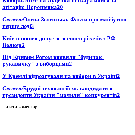
Вибори-2019: на Луценка поскаржилися за
агітацію Порошенка
20
Сюжет
Олена Зеленська. Факти про майбутню
першу леді
3
Київ повинен допустити спостерігачів з РФ -
Волкер
2
Під Кривим Рогом виявили "будинок-
рукавичку" з виборцями
2
У Кремлі відреагували на вибори в Україні
2
Сюжет
Брудні технології: як кандидати в
президенти України "мочили" конкурентів
2
Читати коментарі