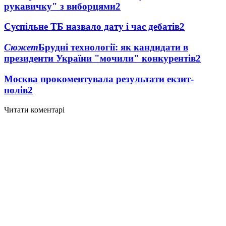
рукавичку" з виборцями
2
Суспільне ТБ назвало дату і час дебатів
2
Сюжет
Брудні технології: як кандидати в
президенти України "мочили" конкурентів
2
Москва прокоментувала результати екзит-
полів
2
Читати коментарі