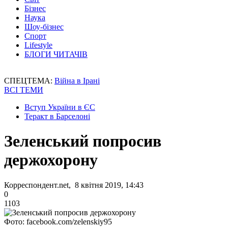
Бізнес
Наука
Шоу-бізнес
Спорт
Lifestyle
БЛОГИ ЧИТАЧІВ
СПЕЦТЕМА:
Війна в Ірані
ВСІ ТЕМИ
Вступ України в ЄС
Теракт в Барселоні
Зеленський попросив
держохорону
Корреспондент.net, 8 квітня 2019, 14:43
0
1103
Фото: facebook.com/zelenskiy95