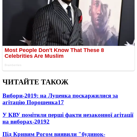
ЧИТАЙТЕ ТАКОЖ
Вибори-2019: на Луценка поскаржилися за
агітацію Порошенка
17
У КВУ помітили перші факти незаконної агітації
на виборах-2019
2
Під Кривим Рогом виявили "будинок-