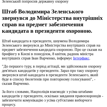
Зеленський попросив державну охорону
Штаб Володимира Зеленського
звернувся до Міністерства внутрішніх
справ на предмет забезпечення
кандидата в президенти охороною.
Штаб кандидата в президенти, шоумена Володимира
Зеленського звернувся до Міністерства внутрішніх справ на
предмет забезпечення кандидата охороною. Про це сказав на
брифінгу в Києві в понеділок, 8 квітня, радник міністра
внутрішніх справ Іван Варченко, інформує
Інтерфакс
.
"До першого туру, в період агітації, ми здійснювали охорону
дев'ятьох кандидатів у президенти. Зараз про таку охорону
звернувся штаб кандидата в президенти Зеленського, який
буде в списку бюлетенів при повторному голосуванні", -
сказав Варченко.
За його словами, Нацполіція взаємодіє з усіма штабами
кандидатів у президенти, оскільки завдання правоохоронців -
забезпечити комунікацію з усіма суб'єктами виборчого
процесу.