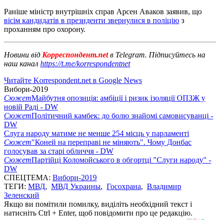
Раніше міністр внутрішніх справ Арсен Аваков заявив, що
вісім кандидатів в президенти звернулися в поліцію
з
проханням про охорону.
Новини від
Корреспондент.net
в Telegram. Підписуйтесь на
наш канал
https://t.me/korrespondentnet
Читайте Korrespondent.net в Google News
Вибори-2019
Сюжет
Майбутня опозиція: амбіції і ризик ізоляції ОПЗЖ у
новій Раді - DW
Сюжет
Політичний камбек: до болю знайомі самовисуванці -
DW
Слуга народу матиме не менше 254 місць у парламенті
Сюжет
"Коней на переправі не міняють". Чому Донбас
голосував за старі обличчя - DW
Сюжет
Партійці Коломойського в обгортці "Слуги народу" -
DW
СПЕЦТЕМА:
Вибори-2019
ТЕГИ:
МВД
,
МВД Украины
,
Госохрана
,
Владимир
Зеленский
Якщо ви помітили помилку, виділіть необхідний текст і
натисніть Ctrl + Enter, щоб повідомити про це редакцію.