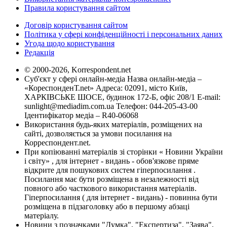
Правила користування сайтом
Договір користування сайтом
Політика у сфері конфіденційності і персональних даних
Угода щодо користування
Редакція
© 2000-2026, Korrespondent.net
Суб'єкт у сфері онлайн-медіа Назва онлайн-медіа –
«КореспонденТ.net» Адреса: 02091, місто Київ,
ХАРКІВСЬКЕ ШОСЕ, будинок 172-Б, офіс 208/1 E-mail:
sunlight@mediadim.com.ua
Телефон: 044-205-43-00
Ідентифікатор медіа – R40-06068
Використання будь-яких матеріалів, розміщених на
сайті, дозволяється за умови посилання на
Корреспондент.net.
При копіюванні матеріалів зі сторінки « Новини України
і світу» , для інтернет - видань - обов'язкове пряме
відкрите для пошукових систем гіперпосилання .
Посилання має бути розміщена в незалежності від
повного або часткового використання матеріалів.
Гіперпосилання ( для інтернет - видань) - повинна бути
розміщена в підзаголовку або в першому абзаці
матеріалу.
Новини з позначками "Думка", "Експертиза", "Заява",