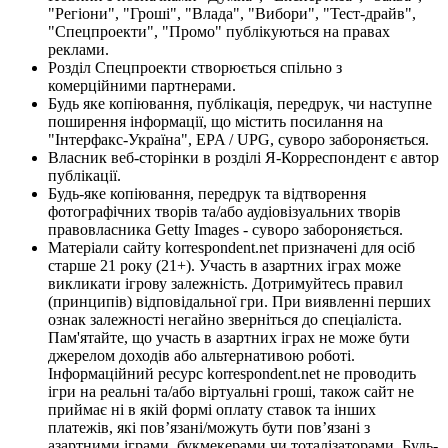
"Регіони", "Гроші", "Влада", "Вибори", "Тест-драйв",
"Спецпроекти", "Промо" публікуються на правах
реклами.
Розділ Спецпроекти створюється спільно з
комерційними партнерами.
Будь яке копіювання, публікація, передрук, чи наступне
поширення інформації, що містить посилання на
"Інтерфакс-Україна", EPA / UPG, суворо забороняється.
Власник веб-сторінки в розділі Я-Корреспондент є автор
публікації.
Будь-яке копіювання, передрук та відтворення
фотографічних творів та/або аудіовізуальних творів
правовласника Getty Images - суворо забороняється.
Матеріали сайту korrespondent.net призначені для осіб
старше 21 року (21+). Участь в азартних іграх може
викликати ігрову залежність. Дотримуйтесь правил
(принципів) відповідальної гри. При виявленні перших
ознак залежності негайно зверніться до спеціаліста.
Пам'ятайте, що участь в азартних іграх не може бути
джерелом доходів або альтернативою роботі.
Інформаційний ресурс korrespondent.net не проводить
ігри на реальні та/або віртуальні гроші, також сайт не
приймає ні в якій формі оплату ставок та інших
платежів, які пов’язані/можуть бути пов’язані з
азартними іграми, букмекерами чи тоталізаторами. Будь-