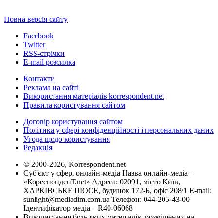
Повна версія сайту
Facebook
Twitter
RSS-стрічки
E-mail розсилка
Контакти
Реклама на сайті
Використання матеріалів korrespondent.net
Правила користування сайтом
Договір користування сайтом
Політика у сфері конфіденційності і персональних даних
Угода щодо користування
Редакція
© 2000-2026, Korrespondent.net
Суб'єкт у сфері онлайн-медіа Назва онлайн-медіа –
«КореспонденТ.net» Адреса: 02091, місто Київ,
ХАРКІВСЬКЕ ШОСЕ, будинок 172-Б, офіс 208/1 E-mail:
sunlight@mediadim.com.ua
Телефон: 044-205-43-00
Ідентифікатор медіа – R40-06068
Використання будь-яких матеріалів, розміщених на