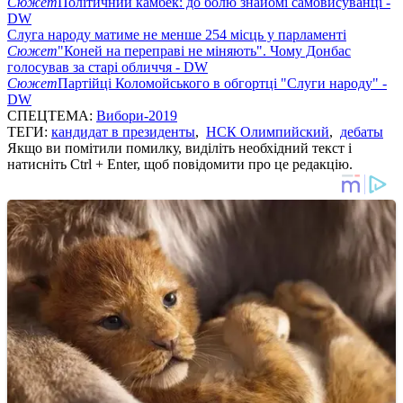
Сюжет
Політичний камбек: до болю знайомі самовисуванці -
DW
Слуга народу матиме не менше 254 місць у парламенті
Сюжет
"Коней на переправі не міняють". Чому Донбас
голосував за старі обличчя - DW
Сюжет
Партійці Коломойського в обгортці "Слуги народу" -
DW
СПЕЦТЕМА:
Вибори-2019
ТЕГИ:
кандидат в президенты
,
НСК Олимпийский
,
дебаты
Якщо ви помітили помилку, виділіть необхідний текст і
натисніть Ctrl + Enter, щоб повідомити про це редакцію.