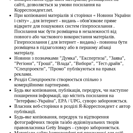
сайті, дозволяється за умови посилання на
Корреспондент.net.
При копіюванні матеріалів зі сторінки « Новини України
і світу» , для інтернет - видань - обов'язкове пряме
відкрите для пошукових систем гіперпосилання .
Посилання має бути розміщена в незалежності від
повного або часткового використання матеріалів.
Гіперпосилання ( для інтернет - видань) - повинна бути
розміщена в підзаголовку або в першому абзаці
матеріалу.
Новини з позначками "Думка", "Експертиза", "Заява",
"Регіони", "Гроші", "Влада", "Вибори", "Тест-драйв",
"Спецпроекти", "Промо" публікуються на правах
реклами.
Розділ Спецпроекти створюється спільно з
комерційними партнерами.
Будь яке копіювання, публікація, передрук, чи наступне
поширення інформації, що містить посилання на
"Інтерфакс-Україна", EPA / UPG, суворо забороняється.
Власник веб-сторінки в розділі Я-Корреспондент є автор
публікації.
Будь-яке копіювання, передрук та відтворення
фотографічних творів та/або аудіовізуальних творів
правовласника Getty Images - суворо забороняється.
Матеріали сайту korrespondent.net призначені для осіб