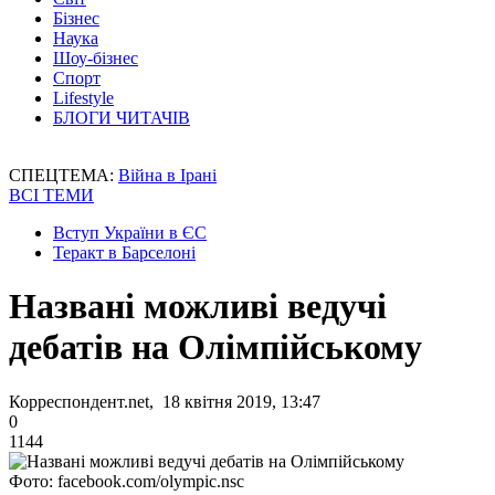
Бізнес
Наука
Шоу-бізнес
Спорт
Lifestyle
БЛОГИ ЧИТАЧІВ
СПЕЦТЕМА:
Війна в Ірані
ВСІ ТЕМИ
Вступ України в ЄС
Теракт в Барселоні
Названі можливі ведучі
дебатів на Олімпійському
Корреспондент.net, 18 квітня 2019, 13:47
0
1144
Фото: facebook.com/olympic.nsc