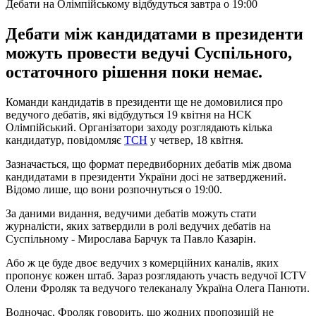
Дебати на Олімпійському відбудуться завтра о 19:00
Дебати між кандидатами в президенти
можуть провести ведучі Суспільного,
остаточного рішення поки немає.
Команди кандидатів в президенти ще не домовилися про
ведучого дебатів, які відбудуться 19 квітня на НСК
Олімпійський. Організатори заходу розглядають кілька
кандидатур, повідомляє
ТСН
у четвер, 18 квітня.
Зазначається, що формат передвиборних дебатів між двома
кандидатами в президенти України досі не затверджений.
Відомо лише, що вони розпочнуться о 19:00.
За даними видання, ведучими дебатів можуть стати
журналісти, яких затвердили в ролі ведучих дебатів на
Суспільному - Мирослава Барчук та Павло Казарін.
Або ж це буде двоє ведучих з комерційних каналів, яких
пропонує кожен штаб. Зараз розглядають участь ведучої ICTV
Олени Фроляк та ведучого телеканалу Україна Олега Панюти.
Водночас, Фроляк говорить, що жодних пропозицій не