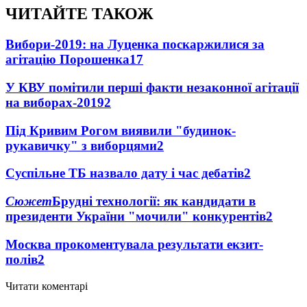
ЧИТАЙТЕ ТАКОЖ
Вибори-2019: на Луценка поскаржилися за
агітацію Порошенка
17
У КВУ помітили перші факти незаконної агітації
на виборах-2019
2
Під Кривим Рогом виявили "будинок-
рукавичку" з виборцями
2
Суспільне ТБ назвало дату і час дебатів
2
Сюжет
Брудні технології: як кандидати в
президенти України "мочили" конкурентів
2
Москва прокоментувала результати екзит-
полів
2
Читати коментарі