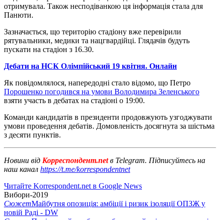
отримувала. Також несподіванкою ця інформація стала для
Панюти.
Зазначається, що територію стадіону вже перевірили
рятувальники, медики та нацгвардійці. Глядачів будуть
пускати на стадіон з 16.30.
Дебати на НСК Олімпійський 19 квітня. Онлайн
Як повідомлялося, напередодні стало відомо, що Петро
Порошенко погодився на умови Володимира Зеленського
взяти участь в дебатах на стадіоні о 19:00.
Команди кандидатів в президенти продовжують узгоджувати
умови проведення дебатів. Домовленість досягнута за шістьма
з десяти пунктів.
Новини від
Корреспондент.net
в Telegram. Підписуйтесь на
наш канал
https://t.me/korrespondentnet
Читайте Korrespondent.net в Google News
Вибори-2019
Сюжет
Майбутня опозиція: амбіції і ризик ізоляції ОПЗЖ у
новій Раді - DW