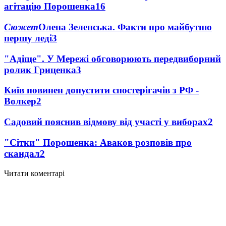
агітацію Порошенка
16
Сюжет
Олена Зеленська. Факти про майбутню
першу леді
3
"Адіще". У Мережі обговорюють передвиборний
ролик Гриценка
3
Київ повинен допустити спостерігачів з РФ -
Волкер
2
Садовий пояснив відмову від участі у виборах
2
"Сітки" Порошенка: Аваков розповів про
скандал
2
Читати коментарі