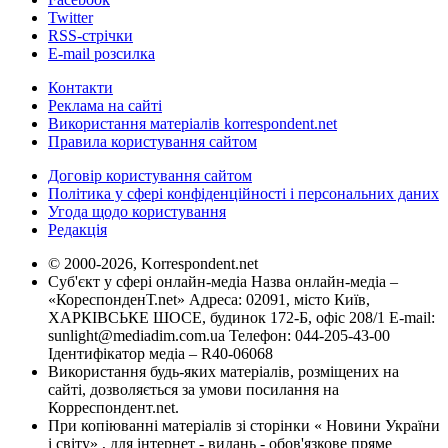
Twitter
RSS-стрічки
E-mail розсилка
Контакти
Реклама на сайті
Використання матеріалів korrespondent.net
Правила користування сайтом
Договір користування сайтом
Політика у сфері конфіденційності і персональних даних
Угода щодо користування
Редакція
© 2000-2026, Korrespondent.net
Суб'єкт у сфері онлайн-медіа Назва онлайн-медіа –
«КореспонденТ.net» Адреса: 02091, місто Київ,
ХАРКІВСЬКЕ ШОСЕ, будинок 172-Б, офіс 208/1 E-mail:
sunlight@mediadim.com.ua
Телефон: 044-205-43-00
Ідентифікатор медіа – R40-06068
Використання будь-яких матеріалів, розміщених на
сайті, дозволяється за умови посилання на
Корреспондент.net.
При копіюванні матеріалів зі сторінки « Новини України
і світу» , для інтернет - видань - обов'язкове пряме