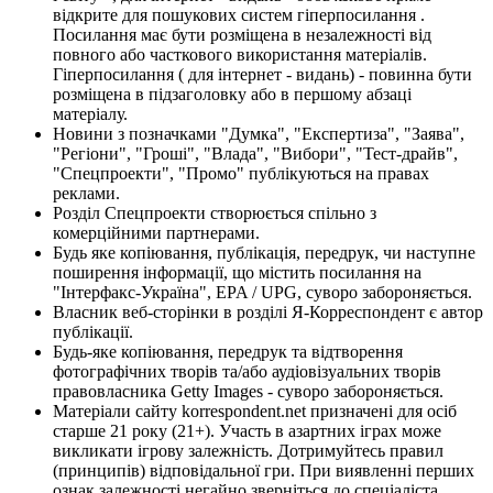
відкрите для пошукових систем гіперпосилання .
Посилання має бути розміщена в незалежності від
повного або часткового використання матеріалів.
Гіперпосилання ( для інтернет - видань) - повинна бути
розміщена в підзаголовку або в першому абзаці
матеріалу.
Новини з позначками "Думка", "Експертиза", "Заява",
"Регіони", "Гроші", "Влада", "Вибори", "Тест-драйв",
"Спецпроекти", "Промо" публікуються на правах
реклами.
Розділ Спецпроекти створюється спільно з
комерційними партнерами.
Будь яке копіювання, публікація, передрук, чи наступне
поширення інформації, що містить посилання на
"Інтерфакс-Україна", EPA / UPG, суворо забороняється.
Власник веб-сторінки в розділі Я-Корреспондент є автор
публікації.
Будь-яке копіювання, передрук та відтворення
фотографічних творів та/або аудіовізуальних творів
правовласника Getty Images - суворо забороняється.
Матеріали сайту korrespondent.net призначені для осіб
старше 21 року (21+). Участь в азартних іграх може
викликати ігрову залежність. Дотримуйтесь правил
(принципів) відповідальної гри. При виявленні перших
ознак залежності негайно зверніться до спеціаліста.