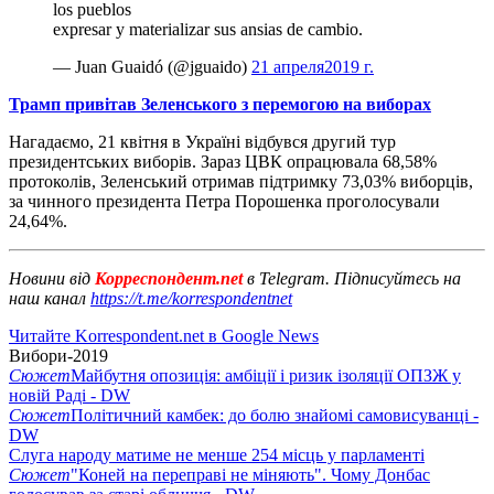
los pueblos
expresar y materializar sus ansias de cambio.
— Juan Guaidó (@jguaido)
21 апреля2019 г.
Трамп привітав Зеленського з перемогою на виборах
Нагадаємо, 21 квітня в Україні відбувся другий тур
президентських виборів. Зараз ЦВК опрацювала 68,58%
протоколів, Зеленський отримав підтримку 73,03% виборців,
за чинного президента Петра Порошенка проголосували
24,64%.
Новини від
Корреспондент.net
в Telegram. Підписуйтесь на
наш канал
https://t.me/korrespondentnet
Читайте Korrespondent.net в Google News
Вибори-2019
Сюжет
Майбутня опозиція: амбіції і ризик ізоляції ОПЗЖ у
новій Раді - DW
Сюжет
Політичний камбек: до болю знайомі самовисуванці -
DW
Слуга народу матиме не менше 254 місць у парламенті
Сюжет
"Коней на переправі не міняють". Чому Донбас