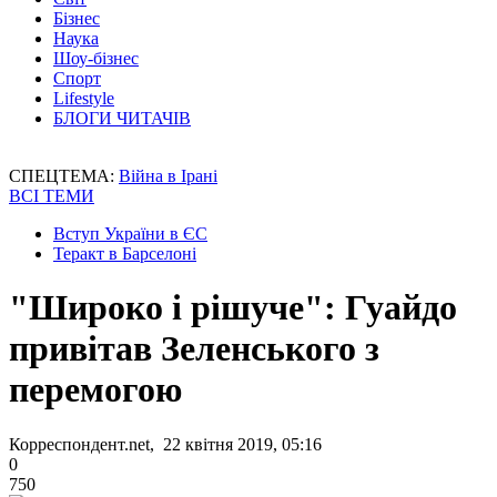
Бізнес
Наука
Шоу-бізнес
Спорт
Lifestyle
БЛОГИ ЧИТАЧІВ
СПЕЦТЕМА:
Війна в Ірані
ВСІ ТЕМИ
Вступ України в ЄС
Теракт в Барселоні
"Широко і рішуче": Гуайдо
привітав Зеленського з
перемогою
Корреспондент.net, 22 квітня 2019, 05:16
0
750