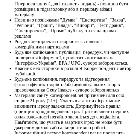
Гіперпосилання ( для інтернет - видань) - повинна бути
розміщена в підзаголовку або в першому абзаці
матеріалу.
Новини з позначками "Думка", "Експертиза", "Заява",
"Регіони", "Гроші", "Влада", "Вибори", "Тест-драйв",
"Спецпроекти", "Промо" публікуються на правах
реклами.
Розділ Спецпроекти створюється спільно з
комерційними партнерами.
Будь яке копіювання, публікація, передрук, чи наступне
поширення інформації, що містить посилання на
"Інтерфакс-Україна", EPA / UPG, суворо забороняється.
Власник веб-сторінки в розділі Я-Корреспондент є автор
публікації.
Будь-яке копіювання, передрук та відтворення
фотографічних творів та/або аудіовізуальних творів
правовласника Getty Images - суворо забороняється.
Матеріали сайту korrespondent.net призначені для осіб
старше 21 року (21+). Участь в азартних іграх може
викликати ігрову залежність. Дотримуйтесь правил
(принципів) відповідальної гри. При виявленні перших
ознак залежності негайно зверніться до спеціаліста.
Пам'ятайте, що участь в азартних іграх не може бути
джерелом доходів або альтернативою роботі.
Інформаційний ресурс korrespondent.net не проводить