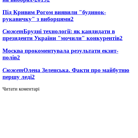
Під Кривим Рогом виявили "будинок-
рукавичку" з виборцями
2
Сюжет
Брудні технології: як кандидати в
президенти України "мочили" конкурентів
2
Москва прокоментувала результати екзит-
полів
2
Сюжет
Олена Зеленська. Факти про майбутню
першу леді
2
Читати коментарі