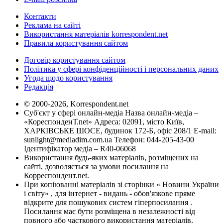
Контакти
Реклама на сайті
Використання матеріалів korrespondent.net
Правила користування сайтом
Договір користування сайтом
Політика у сфері конфіденційності і персональних даних
Угода щодо користування
Редакція
© 2000-2026, Korrespondent.net
Суб'єкт у сфері онлайн-медіа Назва онлайн-медіа –
«КореспонденТ.net» Адреса: 02091, місто Київ,
ХАРКІВСЬКЕ ШОСЕ, будинок 172-Б, офіс 208/1 E-mail:
sunlight@mediadim.com.ua
Телефон: 044-205-43-00
Ідентифікатор медіа – R40-06068
Використання будь-яких матеріалів, розміщених на
сайті, дозволяється за умови посилання на
Корреспондент.net.
При копіюванні матеріалів зі сторінки « Новини України
і світу» , для інтернет - видань - обов'язкове пряме
відкрите для пошукових систем гіперпосилання .
Посилання має бути розміщена в незалежності від
повного або часткового використання матеріалів.