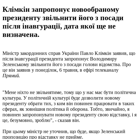
Клімкін запропонує новообраному
президенту звільнити його з посади
після інавгурації, дата якої ще не
визначена.
Міністр закордонних справ України Павло Клімкін заявив, що
після інавгурації президента запропонує Володимиру
Зеленському звільнити його з посади голови відомства. Про
це він заявив у понеділок, 6 травня, в ефірі телеканалу
Прямий.
"Мене ніхто не звільнятиме, тому що у нас має бути політична
культура. У політичній культурі буде дозволити новому
президенту обрати тих, з ким він повинен працювати в таких
сферах, як зовнішня політика й оборона. Тобто, звичайно, я
повинен запропонувати новому президенту свою відставку, і я
це, безумовно, зроблю", - сказав він.
При цьому міністр не уточнив, що буде, якщо Зеленський
пропозицію про відставку не прийме.