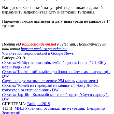
Нагадаємо, Зеленський на зустрічі з керівниками фракцій
парламенту запропонував дату інавгурації 19 травня.
Парламент зможе призначити дату інавгурації не раніше за 14
травня.
Новини від
Корреспондент.net
в Telegram. Підписуйтесь на
наш канал
https://t.me/korrespondentnet
Читайте Korrespondent.net в Google News
Вибори-2019
Сюжет
Майбутня опозиція: амбіції і ризик ізоляції ОПЗЖ у
новій Раді - DW
Сюжет
Політичний камбек: до болю знайомі самовисуванці -
DW
Слуга народу матиме не менше 254 місць у парламенті
Сюжет
"Коней на переправі не міняють". Чому Донбас
голосував за старі обличчя - DW
Сюжет
Партійці Коломойського в обгортці "Слуги народу" -
DW
СПЕЦТЕМА:
Вибори-2019
ТЕГИ:
МИД Украины
,
отставка
,
инаугурация
,
Владимир
Зеленский