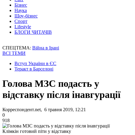
Бізнес
Наука
Шоу-бізнес
Спорт
Lifestyle
БЛОГИ ЧИТАЧІВ
СПЕЦТЕМА:
Війна в Ірані
ВСІ ТЕМИ
Вступ України в ЄС
Теракт в Барселоні
Голова МЗС подасть у
відставку після інавгурації
Корреспондент.net, 6 травня 2019, 12:21
0
918
Клімкін готовий піти у відставку