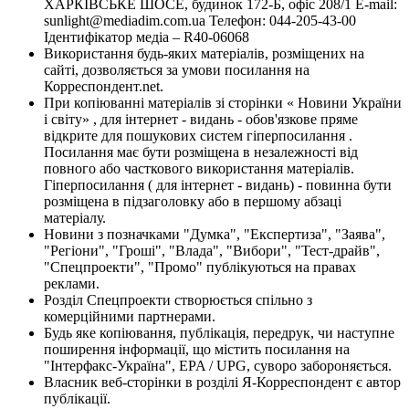
ХАРКІВСЬКЕ ШОСЕ, будинок 172-Б, офіс 208/1 E-mail:
sunlight@mediadim.com.ua
Телефон: 044-205-43-00
Ідентифікатор медіа – R40-06068
Використання будь-яких матеріалів, розміщених на
сайті, дозволяється за умови посилання на
Корреспондент.net.
При копіюванні матеріалів зі сторінки « Новини України
і світу» , для інтернет - видань - обов'язкове пряме
відкрите для пошукових систем гіперпосилання .
Посилання має бути розміщена в незалежності від
повного або часткового використання матеріалів.
Гіперпосилання ( для інтернет - видань) - повинна бути
розміщена в підзаголовку або в першому абзаці
матеріалу.
Новини з позначками "Думка", "Експертиза", "Заява",
"Регіони", "Гроші", "Влада", "Вибори", "Тест-драйв",
"Спецпроекти", "Промо" публікуються на правах
реклами.
Розділ Спецпроекти створюється спільно з
комерційними партнерами.
Будь яке копіювання, публікація, передрук, чи наступне
поширення інформації, що містить посилання на
"Інтерфакс-Україна", EPA / UPG, суворо забороняється.
Власник веб-сторінки в розділі Я-Корреспондент є автор
публікації.