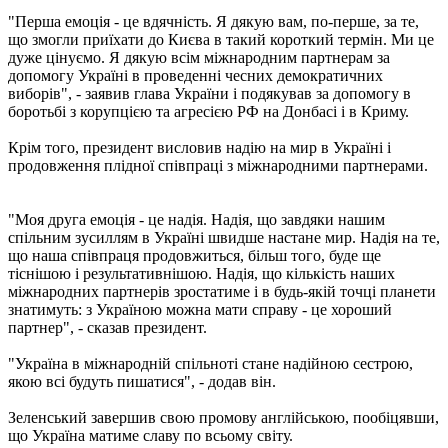
"Перша емоція - це вдячність. Я дякую вам, по-перше, за те,
що змогли приїхати до Києва в такий короткий термін. Ми це
дуже цінуємо. Я дякую всім міжнародним партнерам за
допомогу Україні в проведенні чесних демократичних
виборів", - заявив глава України і подякував за допомогу в
боротьбі з корупцією та агресією РФ на Донбасі і в Криму.
Крім того, президент висловив надію на мир в Україні і
продовження плідної співпраці з міжнародними партнерами.
"Моя друга емоція - це надія. Надія, що завдяки нашим
спільним зусиллям в Україні швидше настане мир. Надія на те,
що наша співпраця продовжиться, більш того, буде ще
тіснішою і результативнішою. Надія, що кількість наших
міжнародних партнерів зростатиме і в будь-якій точці планети
знатимуть: з Україною можна мати справу - це хороший
партнер", - сказав президент.
"Україна в міжнародній спільноті стане надійною сестрою,
якою всі будуть пишатися", - додав він.
Зеленський завершив свою промову англійською, пообіцявши,
що Україна матиме славу по всьому світу.