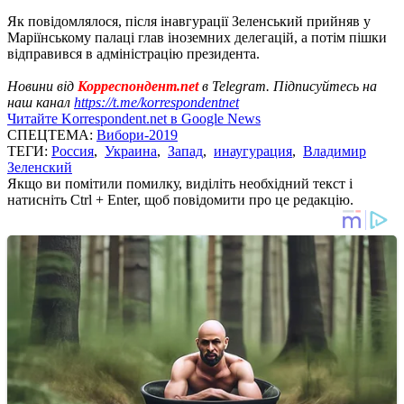
Як повідомлялося, після інавгурації Зеленський прийняв у
Маріїнському палаці глав іноземних делегацій, а потім пішки
відправився в адміністрацію президента.
Новини від
Корреспондент.net
в Telegram. Підписуйтесь на
наш канал
https://t.me/korrespondentnet
Читайте Korrespondent.net в Google News
СПЕЦТЕМА:
Вибори-2019
ТЕГИ:
Россия
,
Украина
,
Запад
,
инаугурация
,
Владимир
Зеленский
Якщо ви помітили помилку, виділіть необхідний текст і
натисніть Ctrl + Enter, щоб повідомити про це редакцію.