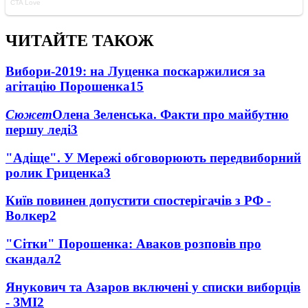
ЧИТАЙТЕ ТАКОЖ
Вибори-2019: на Луценка поскаржилися за
агітацію Порошенка
15
Сюжет
Олена Зеленська. Факти про майбутню
першу леді
3
"Адіще". У Мережі обговорюють передвиборний
ролик Гриценка
3
Київ повинен допустити спостерігачів з РФ -
Волкер
2
"Сітки" Порошенка: Аваков розповів про
скандал
2
Янукович та Азаров включені у списки виборців
- ЗМІ
2