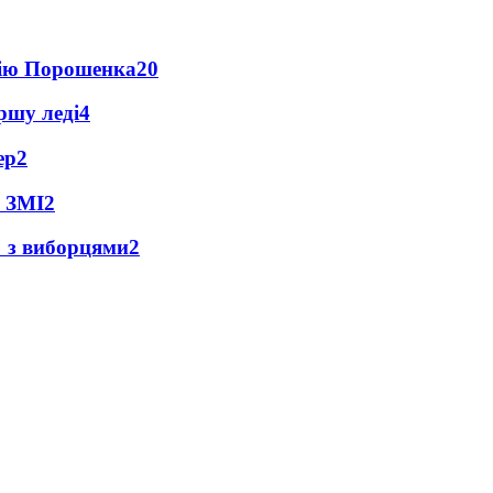
цію Порошенка
20
ршу леді
4
ер
2
- ЗМІ
2
 з виборцями
2