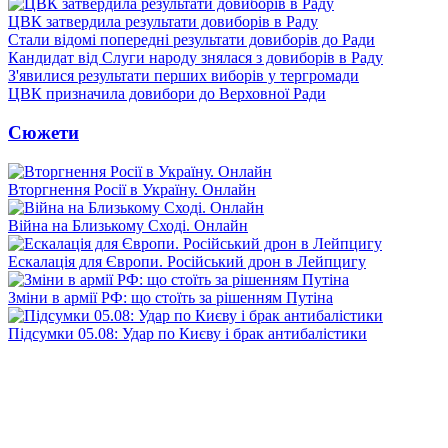
ЦВК затвердила результати довиборів в Раду
Стали відомі попередні результати довиборів до Ради
Кандидат від Слуги народу знялася з довиборів в Раду
З'явилися результати перших виборів у тергромади
ЦВК призначила довибори до Верховної Ради
Сюжети
Вторгнення Росії в Україну. Онлайн
Війна на Близькому Сході. Онлайн
Ескалація для Європи. Російський дрон в Лейпцигу
Зміни в армії РФ: що стоїть за рішенням Путіна
Підсумки 05.08: Удар по Києву і брак антибалістики