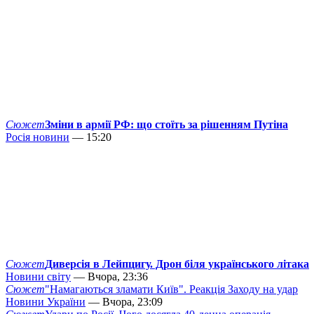
Сюжет
Зміни в армії РФ: що стоїть за рішенням Путіна
Росія новини
— 15:20
Сюжет
Диверсія в Лейпцигу. Дрон біля українського літака
Новини світу
— Вчора, 23:36
Сюжет
"Намагаються зламати Київ". Реакція Заходу на удар
Новини України
— Вчора, 23:09