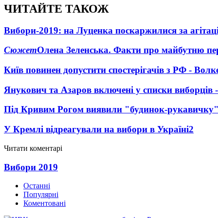
ЧИТАЙТЕ ТАКОЖ
Вибори-2019: на Луценка поскаржилися за агіта
Сюжет
Олена Зеленська. Факти про майбутню пе
Київ повинен допустити спостерігачів з РФ - Волк
Янукович та Азаров включені у списки виборців 
Під Кривим Рогом виявили "будинок-рукавичку"
У Кремлі відреагували на вибори в Україні
2
Читати коментарі
Вибори 2019
Останні
Популярні
Коментовані