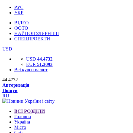
РУС
УКР
ВІДЕО
ФОТО
НАЙПОПУЛЯРНІШІ
СПЕЦПРОЕКТИ
USD
USD
44.4732
EUR
51.3093
Всі курси валют
44.4732
Авторизація
Пошук
RU
ВСІ РОЗДІЛИ
Головна
Україна
Місто
Світ