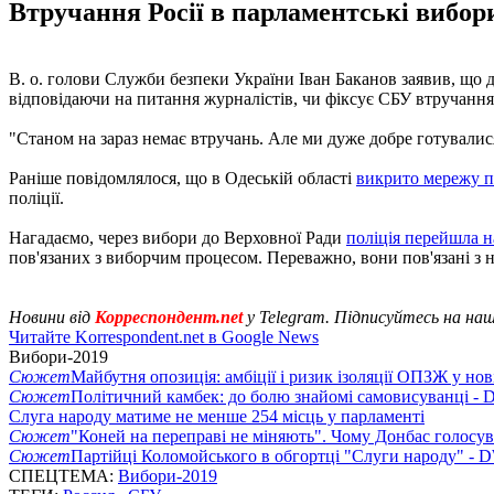
Втручання Росії в парламентські вибори
В. о. голови Служби безпеки України Іван Баканов заявив, що до
відповідаючи на питання журналістів, чи фіксує СБУ втручання
"Станом на зараз немає втручань. Але ми дуже добре готувалися 
Раніше повідомлялося, що в Одеській області
викрито мережу п
поліції.
Нагадаємо, через вибори до Верховної Ради
поліція перейшла 
пов'язаних з виборчим процесом. Переважно, вони пов'язані з н
Новини від
Корреспондент.net
у Telegram. Підписуйтесь на на
Читайте Korrespondent.net в Google News
Вибори-2019
Сюжет
Майбутня опозиція: амбіції і ризик ізоляції ОПЗЖ у нов
Сюжет
Політичний камбек: до болю знайомі самовисуванці -
Слуга народу матиме не менше 254 місць у парламенті
Сюжет
"Коней на переправі не міняють". Чому Донбас голосув
Сюжет
Партійці Коломойського в обгортці "Слуги народу" - 
СПЕЦТЕМА:
Вибори-2019