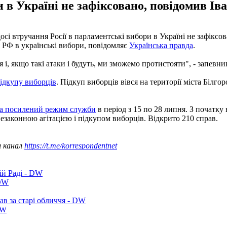
 в Україні не зафіксовано, повідомив Ів
сі втручання Росії в парламентські вибори в Україні не зафіксова
 РФ в українські вибори, повідомляє
Українська правда
.
і, якщо такі атаки і будуть, ми зможемо протистояти", - запевни
ідкупу виборців
. Підкуп виборців вівся на території міста Білг
на посилений режим служби
в період з 15 по 28 липня. З початку
езаконною агітацією і підкупом виборців. Відкрито 210 справ.
ш канал
https://t.me/korrespondentnet
ій Раді - DW
 DW
ав за старі обличчя - DW
DW