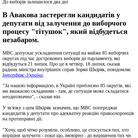
До виборів залишилося два дні
В Авакова застерегли кандидатів у
депутати від залучення до виборчого
процесу "тітушок", який відбудеться
незабаром.
МВС допускає ускладнення ситуації на майже 85 виборчих
округах під час дострокових виборів до парламенту, які
відбудуться 21 липня. Про це в четвер, 18 липня, сказав
радник міністра внутрішніх справ Зорян Шкіряк, повідомляє
Інтерфакс-Україна
.
"За нашою інформацією, в Україні приблизно 85 округів, які
ми вважаємо складними - там, де ситуація може складатися
неоднозначно", - сказав він.
У зв'язку з цим Шкіряк зазначив, що МВС попереджає
кандидатів у депутати про адекватну реакцію правоохоронців
на протиправні дії.
"Хочу, щоб чітко розуміли, особливо, це стосується тих, хто
вирішив залучити - поки що, імовірно - до вирішення тих чи