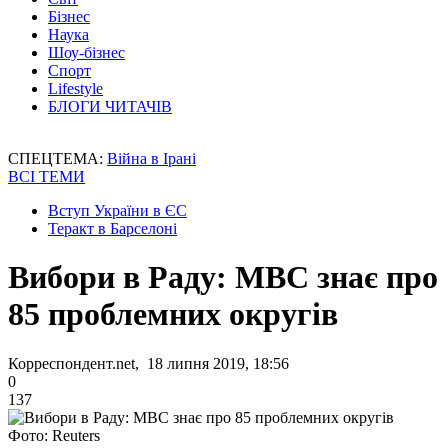
Бізнес
Наука
Шоу-бізнес
Спорт
Lifestyle
БЛОГИ ЧИТАЧІВ
СПЕЦТЕМА:
Війна в Ірані
ВСІ ТЕМИ
Вступ України в ЄС
Теракт в Барселоні
Вибори в Раду: МВС знає про
85 проблемних округів
Корреспондент.net, 18 липня 2019, 18:56
0
137
Фото: Reuters