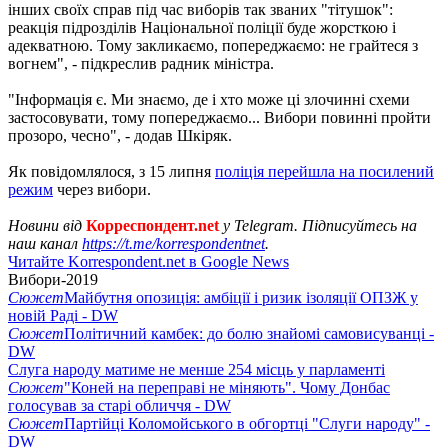
інших своїх справ під час виборів так званих "тітушок":
реакція підрозділів Національної поліції буде жорсткою і
адекватною. Тому закликаємо, попереджаємо: не грайтеся з
вогнем", - підкреслив радник міністра.
"Інформація є. Ми знаємо, де і хто може ці злочинні схеми
застосовувати, тому попереджаємо... Вибори повинні пройти
прозоро, чесно", - додав Шкіряк.
Як повідомлялося, з 15 липня
поліція перейшла на посилений
режим
через вибори.
Новини від
Корреспондент.net
у Telegram. Підписуйтесь на
наш канал
https://t.me/korrespondentnet
.
Читайте Korrespondent.net в Google News
Вибори-2019
Сюжет
Майбутня опозиція: амбіції і ризик ізоляції ОПЗЖ у
новій Раді - DW
Сюжет
Політичний камбек: до болю знайомі самовисуванці -
DW
Слуга народу матиме не менше 254 місць у парламенті
Сюжет
"Коней на переправі не міняють". Чому Донбас
голосував за старі обличчя - DW
Сюжет
Партійці Коломойського в обгортці "Слуги народу" -
DW