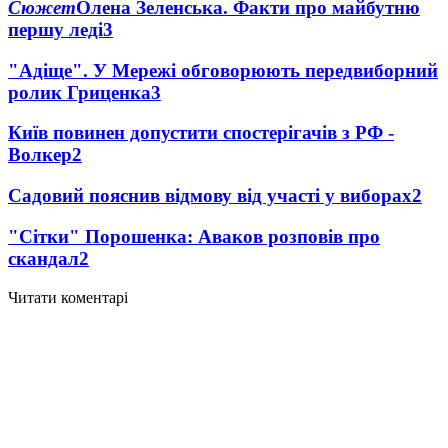
Сюжет
Олена Зеленська. Факти про майбутню
першу леді
3
"Адіще". У Мережі обговорюють передвиборний
ролик Гриценка
3
Київ повинен допустити спостерігачів з РФ -
Волкер
2
Садовий пояснив відмову від участі у виборах
2
"Сітки" Порошенка: Аваков розповів про
скандал
2
Читати коментарі