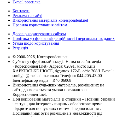
E-mail розсилка
Контакти
Реклама на сайті
Використання матеріалів korrespondent.net
Правила користування сайтом
Договір користування сайтом
Політика у сфері конфіденційності і персональних даних
Угода щодо користування
Редакція
© 2000-2026, Korrespondent.net
Суб'єкт у сфері онлайн-медіа Назва онлайн-медіа –
«КореспонденТ.net» Адреса: 02091, місто Київ,
ХАРКІВСЬКЕ ШОСЕ, будинок 172-Б, офіс 208/1 E-mail:
sunlight@mediadim.com.ua
Телефон: 044-205-43-00
Ідентифікатор медіа – R40-06068
Використання будь-яких матеріалів, розміщених на
сайті, дозволяється за умови посилання на
Корреспондент.net.
При копіюванні матеріалів зі сторінки « Новини України
і світу» , для інтернет - видань - обов'язкове пряме
відкрите для пошукових систем гіперпосилання .
Посилання має бути розміщена в незалежності від