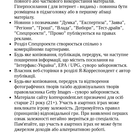
повного або часткового використання матеріалів.
Гіперпосилання ( для інтернет - видань) - повинна бути
розміщена в підзаголовку або в першому абзаці
матеріалу.
Новини з позначками "Думка", "Експертиза", "Заява",
"Регіони", "Гроші", "Влада", "Вибори", "Тест-драйв",
"Спецпроекти", "Промо" публікуються на правах
реклами.
Розділ Спецпроекти створюється спільно з
комерційними партнерами.
Будь яке копіювання, публікація, передрук, чи наступне
поширення інформації, що містить посилання на
"Інтерфакс-Україна", EPA / UPG, суворо забороняється.
Власник веб-сторінки в розділі Я-Корреспондент є автор
публікації.
Будь-яке копіювання, передрук та відтворення
фотографічних творів та/або аудіовізуальних творів
правовласника Getty Images - суворо забороняється.
Матеріали сайту korrespondent.net призначені для осіб
старше 21 року (21+). Участь в азартних іграх може
викликати ігрову залежність. Дотримуйтесь правил
(принципів) відповідальної гри. При виявленні перших
ознак залежності негайно зверніться до спеціаліста.
Пам'ятайте, що участь в азартних іграх не може бути
джерелом доходів або альтернативою роботі.