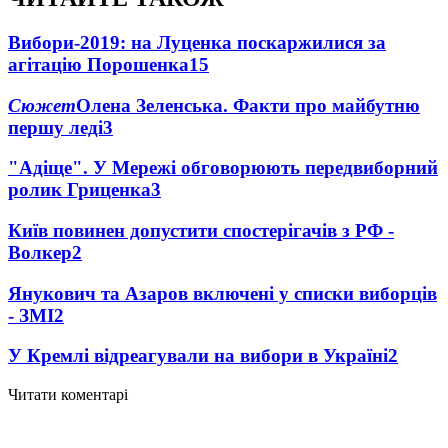
Вибори-2019: на Луценка поскаржилися за
агітацію Порошенка
15
Сюжет
Олена Зеленська. Факти про майбутню
першу леді
3
"Адіще". У Мережі обговорюють передвиборний
ролик Гриценка
3
Київ повинен допустити спостерігачів з РФ -
Волкер
2
Янукович та Азаров включені у списки виборців
- ЗМІ
2
У Кремлі відреагували на вибори в Україні
2
Читати коментарі