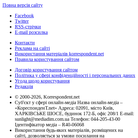
Повна версія сайту
Facebook
Twitter
RSS-стрічки
E-mail розсилка
Контакти
Реклама на сайті
Використання матеріалів korrespondent.net
Правила користування сайтом
Договір користування сайтом
Політика у сфері конфіденційності і персональних даних
Угода щодо користування
Редакція
© 2000-2026, Korrespondent.net
Суб'єкт у сфері онлайн-медіа Назва онлайн-медіа –
«КореспонденТ.net» Адреса: 02091, місто Київ,
ХАРКІВСЬКЕ ШОСЕ, будинок 172-Б, офіс 208/1 E-mail:
sunlight@mediadim.com.ua
Телефон: 044-205-43-00
Ідентифікатор медіа – R40-06068
Використання будь-яких матеріалів, розміщених на
сайті, дозволяється за умови посилання на