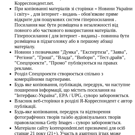
Корреспондент.net.
При копіюванні матеріалів зі сторінки « Новини України
і світу» , для інтернет - видань - обов'язкове пряме
відкрите для пошукових систем гіперпосилання .
Посилання має бути розміщена в незалежності від
повного або часткового використання матеріалів.
Гіперпосилання ( для інтернет - видань) - повинна бути
розміщена в підзаголовку або в першому абзаці
матеріалу.
Новини з позначками "Думка", "Експертиза", "Заява",
"Регіони", "Гроші", "Влада", "Вибори", "Тест-драйв",
"Спецпроекти", "Промо" публікуються на правах
реклами.
Розділ Спецпроекти створюється спільно з
комерційними партнерами.
Будь яке копіювання, публікація, передрук, чи наступне
поширення інформації, що містить посилання на
"Інтерфакс-Україна", EPA / UPG, суворо забороняється.
Власник веб-сторінки в розділі Я-Корреспондент є автор
публікації.
Будь-яке копіювання, передрук та відтворення
фотографічних творів та/або аудіовізуальних творів
правовласника Getty Images - суворо забороняється.
Матеріали сайту korrespondent.net призначені для осіб
старше 21 року (21+). Участь в азартних іграх може