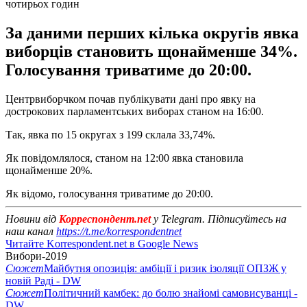
чотирьох годин
За даними перших кілька округів явка
виборців становить щонайменше 34%.
Голосування триватиме до 20:00.
Центрвиборчком почав публікувати дані про явку на
дострокових парламентських виборах станом на 16:00.
Так, явка по 15 округах з 199 склала 33,74%.
Як повідомлялося, станом на 12:00 явка становила
щонайменше 20%.
Як відомо, голосування триватиме до 20:00.
Новини від
Корреспондент.net
у Telegram. Підписуйтесь на
наш канал
https://t.me/korrespondentnet
Читайте Korrespondent.net в Google News
Вибори-2019
Сюжет
Майбутня опозиція: амбіції і ризик ізоляції ОПЗЖ у
новій Раді - DW
Сюжет
Політичний камбек: до болю знайомі самовисуванці -
DW