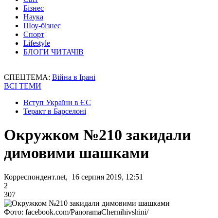
Бізнес
Наука
Шоу-бізнес
Спорт
Lifestyle
БЛОГИ ЧИТАЧІВ
СПЕЦТЕМА:
Війна в Ірані
ВСІ ТЕМИ
Вступ України в ЄС
Теракт в Барселоні
Окружком №210 закидали
димовими шашками
Корреспондент.net, 16 серпня 2019, 12:51
2
307
Фото: facebook.com/PanoramaChernihivshini/