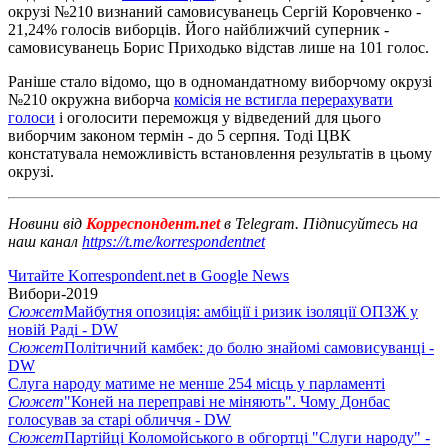
окрузі №210 визнаний самовисуванець Сергій Коровченко -
21,24% голосів виборців. Його найближчий суперник -
самовисуванець Борис Приходько відстав лише на 101 голос.
Раніше стало відомо, що в одномандатному виборчому окрузі
№210 окружна виборча
комісія не встигла перерахувати
голоси
і оголосити переможця у відведений для цього
виборчим законом термін - до 5 серпня. Тоді ЦВК
констатувала неможливість встановлення результатів в цьому
окрузі.
Новини від
Корреспондент.net
в Telegram. Підписуйтесь на
наш канал
https://t.me/korrespondentnet
Читайте Korrespondent.net в Google News
Вибори-2019
Сюжет
Майбутня опозиція: амбіції і ризик ізоляції ОПЗЖ у
новій Раді - DW
Сюжет
Політичний камбек: до болю знайомі самовисуванці -
DW
Слуга народу матиме не менше 254 місць у парламенті
Сюжет
"Коней на переправі не міняють". Чому Донбас
голосував за старі обличчя - DW
Сюжет
Партійці Коломойського в обгортці "Слуги народу" -