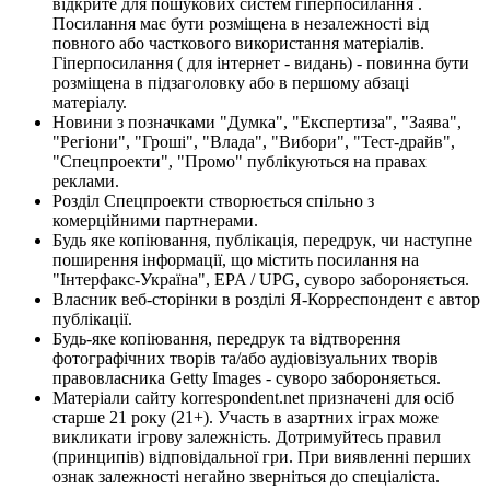
відкрите для пошукових систем гіперпосилання .
Посилання має бути розміщена в незалежності від
повного або часткового використання матеріалів.
Гіперпосилання ( для інтернет - видань) - повинна бути
розміщена в підзаголовку або в першому абзаці
матеріалу.
Новини з позначками "Думка", "Експертиза", "Заява",
"Регіони", "Гроші", "Влада", "Вибори", "Тест-драйв",
"Спецпроекти", "Промо" публікуються на правах
реклами.
Розділ Спецпроекти створюється спільно з
комерційними партнерами.
Будь яке копіювання, публікація, передрук, чи наступне
поширення інформації, що містить посилання на
"Інтерфакс-Україна", EPA / UPG, суворо забороняється.
Власник веб-сторінки в розділі Я-Корреспондент є автор
публікації.
Будь-яке копіювання, передрук та відтворення
фотографічних творів та/або аудіовізуальних творів
правовласника Getty Images - суворо забороняється.
Матеріали сайту korrespondent.net призначені для осіб
старше 21 року (21+). Участь в азартних іграх може
викликати ігрову залежність. Дотримуйтесь правил
(принципів) відповідальної гри. При виявленні перших
ознак залежності негайно зверніться до спеціаліста.