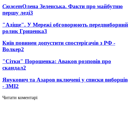
Сюжет
Олена Зеленська. Факти про майбутню
першу леді
3
"Адіще". У Мережі обговорюють передвиборний
ролик Гриценка
3
Київ повинен допустити спостерігачів з РФ -
Волкер
2
"Сітки" Порошенка: Аваков розповів про
скандал
2
Янукович та Азаров включені у списки виборців
- ЗМІ
2
Читати коментарі