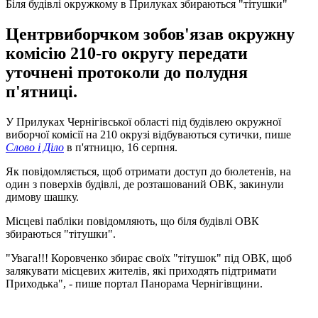
Біля будівлі окружкому в Прилуках збираються "тітушки"
Центрвиборчком зобов'язав окружну
комісію 210-го округу передати
уточнені протоколи до полудня
п'ятниці.
У Прилуках Чернігівської області під будівлею окружної
виборчої комісії на 210 окрузі відбуваються сутички, пише
Слово і Діло
в п'ятницю, 16 серпня.
Як повідомляється, щоб отримати доступ до бюлетенів, на
один з поверхів будівлі, де розташований ОВК, закинули
димову шашку.
Місцеві пабліки повідомляють, що біля будівлі ОВК
збираються "тітушки".
"Увага!!! Коровченко збирає своїх "тітушок" під ОВК, щоб
залякувати місцевих жителів, які приходять підтримати
Приходька", - пише портал Панорама Чернігівщини.