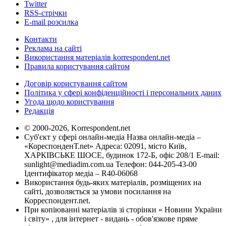
Twitter
RSS-стрічки
E-mail розсилка
Контакти
Реклама на сайті
Використання матеріалів korrespondent.net
Правила користування сайтом
Договір користування сайтом
Політика у сфері конфіденційності і персональних даних
Угода щодо користування
Редакція
© 2000-2026, Korrespondent.net
Суб'єкт у сфері онлайн-медіа Назва онлайн-медіа –
«КореспонденТ.net» Адреса: 02091, місто Київ,
ХАРКІВСЬКЕ ШОСЕ, будинок 172-Б, офіс 208/1 E-mail:
sunlight@mediadim.com.ua
Телефон: 044-205-43-00
Ідентифікатор медіа – R40-06068
Використання будь-яких матеріалів, розміщених на
сайті, дозволяється за умови посилання на
Корреспондент.net.
При копіюванні матеріалів зі сторінки « Новини України
і світу» , для інтернет - видань - обов'язкове пряме