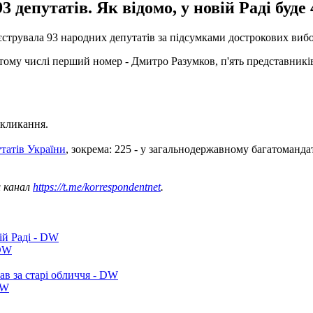
3 депутатів. Як відомо, у новій Раді буде
еєструвала 93 народних депутатів за підсумками дострокових ви
тому числі перший номер - Дмитро Разумков, п'ять представників Г
скликання.
татів України
, зокрема: 225 - у загальнодержавному багатоманд
ш канал
https://t.me/korrespondentnet
.
ій Раді - DW
 DW
ав за старі обличчя - DW
DW