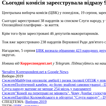
Сьогодні комісія зареєструвала відразу 9
Центральна виборча комісія (ЦВК) у понеділок, 19 серпня, зар
Сьогодні зареєстровані 38 нардепів за списком Слуги народу, у 
Опозиційної платформи - за життя.
Крім того були зареєстровані 46 депутатів-мажоритарників.
Тож вже зареєстровано 238 нардепів Верховної Ради дев'ятого 
Нагадаємо, 5 серпня
ЦВК визнала обраними 423 народних депу
округах.
Новини від
Корреспондент.net
у Telegram. Підписуйтесь на на
Читайте Korrespondent.net в Google News
Вибори-2019
Сюжет
Майбутня опозиція: амбіції і ризик ізоляції ОПЗЖ у нов
Сюжет
Політичний камбек: до болю знайомі самовисуванці -
Слуга народу матиме не менше 254 місць у парламенті
Сюжет
"Коней на переправі не міняють". Чому Донбас голосув
Сюжет
Партійці Коломойського в обгортці "Слуги народу" - 
СПЕЦТЕМА:
Вибори-2019
ТЕГИ:
ЦИК
,
нардепы