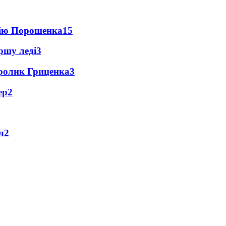
цію Порошенка
15
ршу леді
3
ролик Гриценка
3
ер
2
л
2