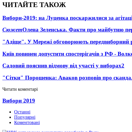
ЧИТАЙТЕ ТАКОЖ
Вибори-2019: на Луценка поскаржилися за агіта
Сюжет
Олена Зеленська. Факти про майбутню пе
"Адіще". У Мережі обговорюють передвиборний 
Київ повинен допустити спостерігачів з РФ - Волк
Садовий пояснив відмову від участі у виборах
2
"Сітки" Порошенка: Аваков розповів про сканда
Читати коментарі
Вибори 2019
Останні
Популярні
Коментовані