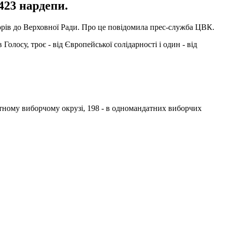
 423 нардепи.
борів до Верховної Ради. Про це повідомила прес-служба ЦВК.
олосу, троє - від Європейської солідарності і один - від
атному виборчому окрузі, 198 - в одномандатних виборчих