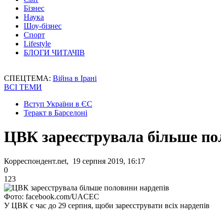
Бізнес
Наука
Шоу-бізнес
Спорт
Lifestyle
БЛОГИ ЧИТАЧІВ
СПЕЦТЕМА:
Війна в Ірані
ВСІ ТЕМИ
Вступ України в ЄС
Теракт в Барселоні
ЦВК зареєструвала більше по
Корреспондент.net, 19 серпня 2019, 16:17
0
123
Фото: facebook.com/UACEC
У ЦВК є час до 29 серпня, щоби зареєструвати всіх нардепів