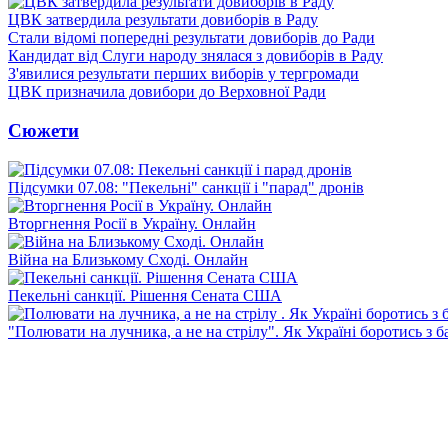
ЦВК затвердила результати довиборів в Раду
Стали відомі попередні результати довиборів до Ради
Кандидат від Слуги народу знялася з довиборів в Раду
З'явилися результати перших виборів у тергромади
ЦВК призначила довибори до Верховної Ради
Сюжети
Підсумки 07.08: "Пекельні" санкції і "парад" дронів
Вторгнення Росії в Україну. Онлайн
Війна на Близькому Сході. Онлайн
Пекельні санкції. Рішення Сената США
"Полювати на лучника, а не на стрілу". Як Україні боротись з 