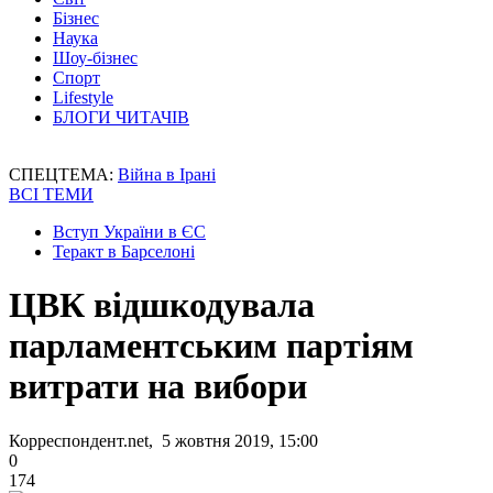
Бізнес
Наука
Шоу-бізнес
Спорт
Lifestyle
БЛОГИ ЧИТАЧІВ
СПЕЦТЕМА:
Війна в Ірані
ВСІ ТЕМИ
Вступ України в ЄС
Теракт в Барселоні
ЦВК відшкодувала
парламентським партіям
витрати на вибори
Корреспондент.net, 5 жовтня 2019, 15:00
0
174