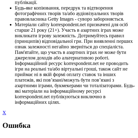
публікації.
Будь-яке копіювання, передрук та відтворення
фотографічних творів та/або аудіовізуальних творів
правовласника Getty Images - суворо забороняється.
Матеріали сайту korrespondent.net призначені для осіб
старше 21 року (21+). Участь в азартних іграх може
викликати ігрову залежність. Дотримуйтесь правил
(принципів) відповідальної гри. При виявленні перших
ознак залежності негайно зверніться до спеціаліста.
Пам'ятайте, що участь в азартних іграх не може бути
джерелом доходів або альтернативою роботі.
Інформаційний ресурс korrespondent.net не проводить
ігри на реальні та/або віртуальні гроші, також сайт не
приймає ні в якій формі оплату ставок та інших
платежів, які пов’язані/можуть бути пов’язані з
азартними іграми, букмекерами чи тоталізаторами. Будь-
які матеріали на інформаційному ресурсі
korrespondent.net публікуються виключно в
інформаційних цілях.
X
Ошибка