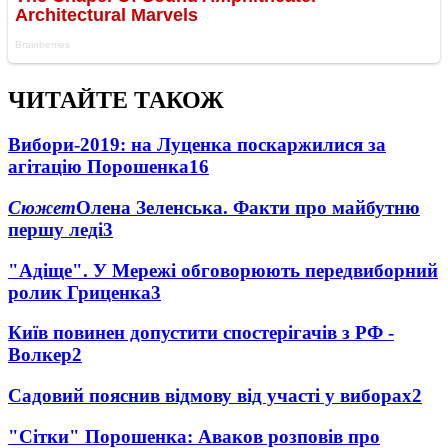
ЧИТАЙТЕ ТАКОЖ
Вибори-2019: на Луценка поскаржилися за
агітацію Порошенка
16
Сюжет
Олена Зеленська. Факти про майбутню
першу леді
3
"Адіще". У Мережі обговорюють передвиборний
ролик Гриценка
3
Київ повинен допустити спостерігачів з РФ -
Волкер
2
Садовий пояснив відмову від участі у виборах
2
"Сітки" Порошенка: Аваков розповів про