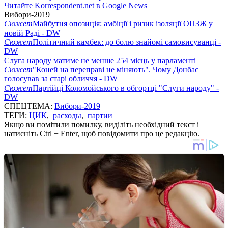
Читайте Korrespondent.net в Google News
Вибори-2019
Сюжет
Майбутня опозиція: амбіції і ризик ізоляції ОПЗЖ у
новій Раді - DW
Сюжет
Політичний камбек: до болю знайомі самовисуванці -
DW
Слуга народу матиме не менше 254 місць у парламенті
Сюжет
"Коней на переправі не міняють". Чому Донбас
голосував за старі обличчя - DW
Сюжет
Партійці Коломойського в обгортці "Слуги народу" -
DW
СПЕЦТЕМА:
Вибори-2019
ТЕГИ:
ЦИК
,
расходы
,
партии
Якщо ви помітили помилку, виділіть необхідний текст і
натисніть Ctrl + Enter, щоб повідомити про це редакцію.