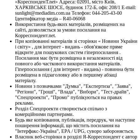
«КореспонденТ.net» Адреса: 02091, місто Київ,
ХАРКІВСЬКЕ ШОСЕ, будинок 172-Б, офіс 208/1 E-mail:
sunlight@mediadim.com.ua
Телефон: 044-205-43-00
Ідентифікатор медіа – R40-06068
Використання будь-яких матеріалів, розміщених на
сайті, дозволяється за умови посилання на
Корреспондент.net.
При копіюванні матеріалів зі сторінки « Новини України
і світу» , для інтернет - видань - обов'язкове пряме
відкрите для пошукових систем гіперпосилання .
Посилання має бути розміщена в незалежності від
повного або часткового використання матеріалів.
Гіперпосилання ( для інтернет - видань) - повинна бути
розміщена в підзаголовку або в першому абзаці
матеріалу.
Новини з позначками "Думка", "Експертиза", "Заява",
"Регіони", "Гроші", "Влада", "Вибори", "Тест-драйв",
"Спецпроекти", "Промо" публікуються на правах
реклами.
Розділ Спецпроекти створюється спільно з
комерційними партнерами.
Будь яке копіювання, публікація, передрук, чи наступне
поширення інформації, що містить посилання на
"Інтерфакс-Україна", EPA / UPG, суворо забороняється.
Власник веб-сторінки в розділі Я-Корреспондент є автор