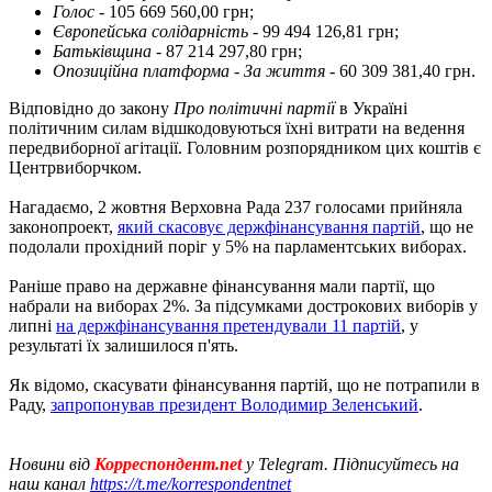
Голос
- 105 669 560,00 грн;
Європейська солідарність
- 99 494 126,81 грн;
Батьківщина
- 87 214 297,80 грн;
Опозиційна платформа - За життя
- 60 309 381,40 грн.
Відповідно до закону
Про політичні партії
в Україні
політичним силам відшкодовуються їхні витрати на ведення
передвиборної агітації. Головним розпорядником цих коштів є
Центрвиборчком.
Нагадаємо, 2 жовтня Верховна Рада 237 голосами прийняла
законопроект,
який скасовує держфінансування партій
, що не
подолали прохідний поріг у 5% на парламентських виборах.
Раніше право на державне фінансування мали партії, що
набрали на виборах 2%. За підсумками дострокових виборів у
липні
на держфінансування претендували 11 партій
, у
результаті їх залишилося п'ять.
Як відомо, скасувати фінансування партій, що не потрапили в
Раду,
запропонував президент Володимир Зеленський
.
Новини від
Корреспондент.net
у Telegram. Підписуйтесь на
наш канал
https://t.me/korrespondentnet