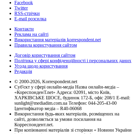
Facebook
Twitter
RSS-стрічки
E-mail розсилка
Контакти
Реклама на сайті
Використання матеріалів korrespondent.net
Правила користування сайтом
Договір користування сайтом
Політика у сфері конфіденційності і персональних даних
Угода щодо користування
Редакція
© 2000-2026, Korrespondent.net
Суб'єкт у сфері онлайн-медіа Назва онлайн-медіа –
«КореспонденТ.net» Адреса: 02091, місто Київ,
ХАРКІВСЬКЕ ШОСЕ, будинок 172-Б, офіс 208/1 E-mail:
sunlight@mediadim.com.ua
Телефон: 044-205-43-00
Ідентифікатор медіа – R40-06068
Використання будь-яких матеріалів, розміщених на
сайті, дозволяється за умови посилання на
Корреспондент.net.
При копіюванні матеріалів зі сторінки « Новини України