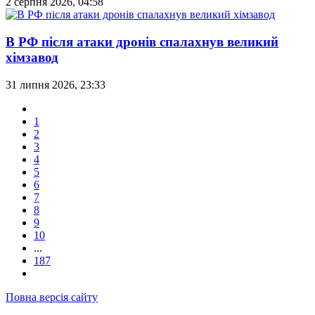
2 серпня 2026, 04:58
В РФ після атаки дронів спалахнув великий
хімзавод
31 липня 2026, 23:33
1
2
3
4
5
6
7
8
9
10
...
187
Повна версія сайту