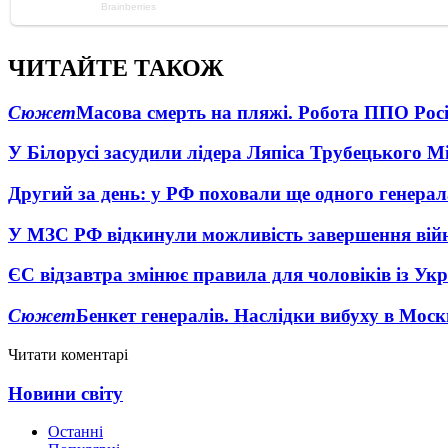
ЧИТАЙТЕ ТАКОЖ
Сюжет
Масова смерть на пляжі. Робота ППО Росі
У Білорусі засудили лідера Ляпіса Трубецького М
Другий за день: у РФ поховали ще одного генерал
У МЗС РФ відкинули можливість завершення вій
ЄС відзавтра змінює правила для чоловіків із Ук
Сюжет
Бенкет генералів. Наслідки вибуху в Моск
Читати коментарі
Новини світу
Останні