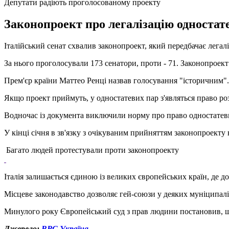
Депутати радіють проголосованому проекту
Законопроект про легалізацію одностат
Італійський сенат схвалив законопроект, який передбачає легал
За нього проголосували 173 сенатори, проти - 71. Законопроек
Прем'єр країни Маттео Ренці назвав голосування "історичним".
Якщо проект приймуть, у одностатевих пар з'являться право ро
Водночас із документа виключили норму про право одностатеви
У кінці січня в зв'язку з очікуваним прийняттям законопроекту 
Багато людей протестували проти законопроекту
Італія залишається єдиною із великих європейських країн, де до
Місцеве законодавство дозволяє гей-союзи у деяких муніципаліт
Минулого року Європейський суд з прав людини постановив, що
Джерело:
ВВС Україна