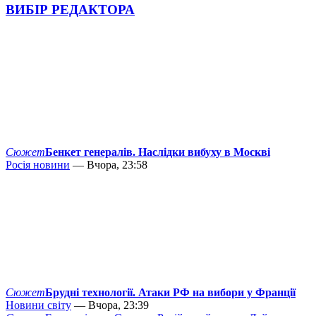
ВИБІР РЕДАКТОРА
Сюжет
Бенкет генералів. Наслідки вибуху в Москві
Росія новини
— Вчора, 23:58
Сюжет
Брудні технології. Атаки РФ на вибори у Франції
Новини світу
— Вчора, 23:39