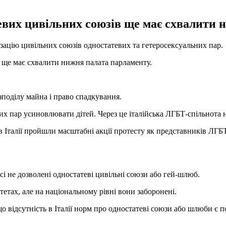
евих цивільних союзів ще має схвалити 
ізацію цивільних союзів одностатевих та гетеросексуальних пар.
т ще має схвалити нижня палата парламенту.
зподілу майна і право спадкування.
х пар усиновлювати дітей. Через це італійська ЛГБТ-спільнота 
в Італії пройшли масштабні акції протесту як представників ЛГБТ
сі не дозволені одностатеві цивільні союзи або гей-шлюб.
етах, але на національному рівні вони заборонені.
 відсутність в Італії норм про одностатеві союзи або шлюби є