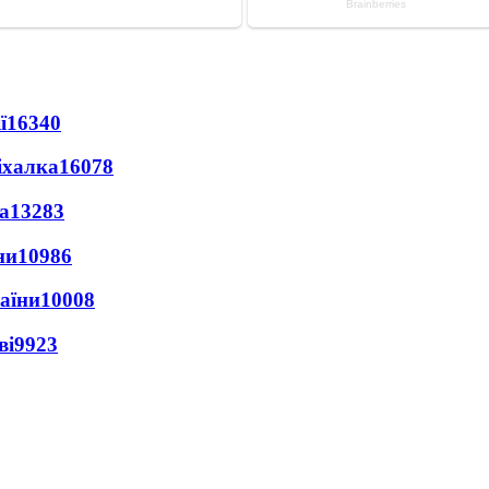
ї
16340
іхалка
16078
а
13283
ни
10986
раїни
10008
ві
9923