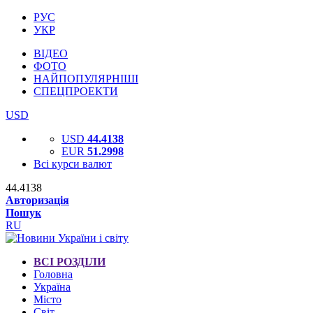
РУС
УКР
ВІДЕО
ФОТО
НАЙПОПУЛЯРНІШІ
СПЕЦПРОЕКТИ
USD
USD
44.4138
EUR
51.2998
Всі курси валют
44.4138
Авторизація
Пошук
RU
ВСІ РОЗДІЛИ
Головна
Україна
Місто
Світ