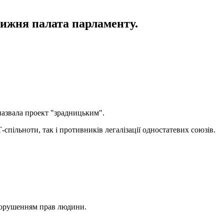
нижня палата парламенту.
назвала проект "зрадницьким".
-спільноти, так і противників легалізації одностатевих союзів.
 порушенням прав людини.