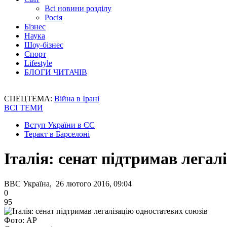
Всі новини розділу
Росія
Бізнес
Наука
Шоу-бізнес
Спорт
Lifestyle
БЛОГИ ЧИТАЧІВ
СПЕЦТЕМА:
Війна в Ірані
ВСІ ТЕМИ
Вступ України в ЄС
Теракт в Барселоні
Італія: сенат підтримав легал
BBC Україна, 26 лютого 2016, 09:04
0
95
Фото: АР