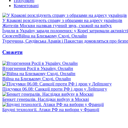
Популярні
Коментовані
У Кракові розслідують справу з образами на адресу українців
Жителів Москви налякав гучний звук, схожий на вибух
Їздили в Україну заради полонених: у Кореї затримали активіст
Сюжет
Війна на Близькому Сході. Онлайн
Туреччина, Саудівська Аравія і Пакистан домовляться про безп
Сюжети
Вторгнення Росії в Україну. Онлайн
Війна на Близькому Сході. Онлайн
Підсумки 06.08: Санкції проти РФ і дрон у Лейпцигу
Бенкет генералів. Наслідки вибуху в Москві
Брудні технології. Атаки РФ на вибори у Франції