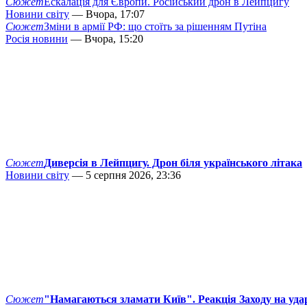
Сюжет
Ескалація для Європи. Російський дрон в Лейпцигу
Новини світу
— Вчора, 17:07
Сюжет
Зміни в армії РФ: що стоїть за рішенням Путіна
Росія новини
— Вчора, 15:20
Сюжет
Диверсія в Лейпцигу. Дрон біля українського літака
Новини світу
— 5 серпня 2026, 23:36
Сюжет
"Намагаються зламати Київ". Реакція Заходу на уда