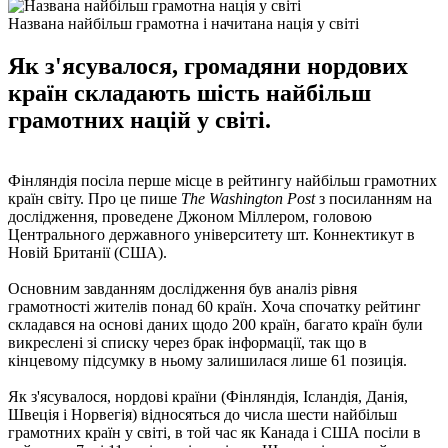
Названа найбільш грамотна і начитана нація у світі
Як з'ясувалося, громадяни нордових
країн складають шість найбільш
грамотних націй у світі.
Фінляндія посіла перше місце в рейтингу найбільш грамотних
країн світу. Про це пише
The Washington Post
з посиланням на
дослідження, проведене Джоном Міллером, головою
Центрального державного університету шт. Коннектикут в
Новій Британії (США).
Основним завданням дослідження був аналіз рівня
грамотності жителів понад 60 країн. Хоча спочатку рейтинг
складався на основі даних щодо 200 країн, багато країн були
викреслені зі списку через брак інформації, так що в
кінцевому підсумку в ньому залишилася лише 61 позиція.
Як з'ясувалося, нордові країни (Фінляндія, Ісландія, Данія,
Швеція і Норвегія) відносяться до числа шести найбільш
грамотних країн у світі, в той час як Канада і США посіли в