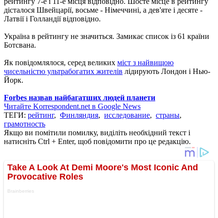
рейтингу 7-е і 11-е місця відповідно. Шосте місце в рейтингу
дісталося Швейцарії, восьме - Німеччині, а дев'яте і десяте -
Латвії і Голландії відповідно.
Україна в рейтингу не значиться. Замикає список із 61 країни
Ботсвана.
Як повідомлялося, серед великих
міст з найвищою
чисельністю ультрабогатих жителів
лідирують Лондон і Нью-
Йорк.
Forbes назвав найбагатших людей планети
Читайте Korrespondent.net в Google News
ТЕГИ:
рейтинг
,
Финляндия
,
исследование
,
страны
,
грамотность
Якщо ви помітили помилку, виділіть необхідний текст і
натисніть Ctrl + Enter, щоб повідомити про це редакцію.