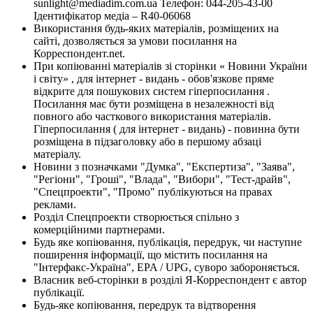
sunlight@mediadim.com.ua
Телефон: 044-205-43-00
Ідентифікатор медіа – R40-06068
Використання будь-яких матеріалів, розміщених на
сайті, дозволяється за умови посилання на
Корреспондент.net.
При копіюванні матеріалів зі сторінки « Новини України
і світу» , для інтернет - видань - обов'язкове пряме
відкрите для пошукових систем гіперпосилання .
Посилання має бути розміщена в незалежності від
повного або часткового використання матеріалів.
Гіперпосилання ( для інтернет - видань) - повинна бути
розміщена в підзаголовку або в першому абзаці
матеріалу.
Новини з позначками "Думка", "Експертиза", "Заява",
"Регіони", "Гроші", "Влада", "Вибори", "Тест-драйв",
"Спецпроекти", "Промо" публікуються на правах
реклами.
Розділ Спецпроекти створюється спільно з
комерційними партнерами.
Будь яке копіювання, публікація, передрук, чи наступне
поширення інформації, що містить посилання на
"Інтерфакс-Україна", EPA / UPG, суворо забороняється.
Власник веб-сторінки в розділі Я-Корреспондент є автор
публікації.
Будь-яке копіювання, передрук та відтворення