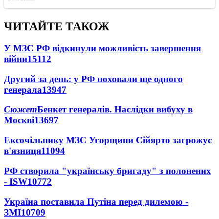
ЧИТАЙТЕ ТАКОЖ
У МЗС РФ відкинули можливість завершення
війни
15112
Другий за день: у РФ поховали ще одного
генерала
13947
Сюжет
Бенкет генералів. Наслідки вибуху в
Москві
13697
Ексочільнику МЗС Угорщини Сійярто загрожує
в'язниця
11094
РФ створила "українську бригаду" з полонених
- ISW
10772
Україна поставила Путіна перед дилемою -
ЗМІ
10709