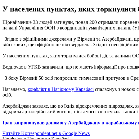
У населених пунктах, яких торкнулися б
Щонайменше 33 людей загинули, понад 200 отримали поранення в
на дані Управління ООН з координації гуманітарних питань (У
"Згідно з офіційними джерелами у Вірменії та Азербайджані, що
військових, ще офіційно не підтверджена. Згідно з неофіційними 
У населених пунктах, яких торкнулися бойові дії, за даними ОО
Водночас в УГКВ зазначили, що не мають інформації про пошк
"З боку Вірменії 50 осіб попросили тимчасовий притулок в Єре
Нагадаємо,
конфлікт в Нагірному Карабасі
спалахнув з новою си
осіб.
Азербайджан заявляє, що по їхніх відокремлених підрозділах, я
відкрила артилерійський вогонь, після чого застосувала танки і
Іран запропонував допомогу Азербайджану в карабаському 
Читайте Korrespondent.net в Google News
Конфлікт у Нагірному Карабасі