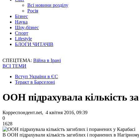
Всі новини розділу
Росія
Бізнес
Наука
Шоу-бізнес
Спорт
Lifestyle
БЛОГИ ЧИТАЧІВ
СПЕЦТЕМА:
Війна в Ірані
ВСІ ТЕМИ
Вступ України в ЄС
Теракт в Барселоні
ООН підрахувала кількість за
Корреспондент.net, 4 квітня 2016, 09:39
0
1628
В ООН підрахували кількість загиблих і поранених в Нагірному