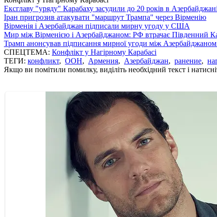
Ексглаву "уряду" Карабаху засудили до 20 років в Азербайджан
Іран пригрозив атакувати "маршрут Трампа" через Вірменію
Вірменія і Азербайджан підписали мирну угоду у США
Мир між Вірменією і Азербайджаном: РФ втрачає Південний Кав
Трамп анонсував підписання мирної угоди між Азербайджаном 
СПЕЦТЕМА:
Конфлікт у Нагірному Карабасі
ТЕГИ:
конфликт
,
ООН
,
Армения
,
Азербайджан
,
ранение
,
на
Якщо ви помітили помилку, виділіть необхідний текст і натисніт