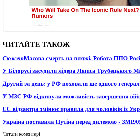
ЧИТАЙТЕ ТАКОЖ
Сюжет
Масова смерть на пляжі. Робота ППО Росі
У Білорусі засудили лідера Ляпіса Трубецького М
Другий за день: у РФ поховали ще одного генерал
У МЗС РФ відкинули можливість завершення вій
ЄС відзавтра змінює правила для чоловіків із Ук
Україна поставила Путіна перед дилемою - ЗМІ
90
Читати коментарі