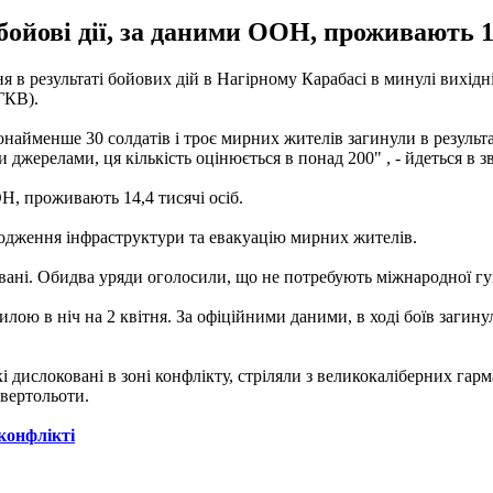
ойові дії, за даними ООН, проживають 14
 результаті бойових дій в Нагірному Карабасі в минулі вихідні
ГКВ).
найменше 30 солдатів і троє мирних жителів загинули в результат
джерелами, ця кількість оцінюється в понад 200" , - йдеться в зв
Н, проживають 14,4 тисячі осіб.
одження інфраструктури та евакуацію мирних жителів.
вані. Обидва уряди оголосили, що не потребують міжнародної гум
лою в ніч на 2 квітня. За офіційними даними, в ході боїв загин
кі дислоковані в зоні конфлікту, стріляли з великокаліберних га
 вертольоти.
конфлікті