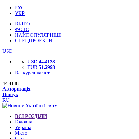
РУС
УКР
ВІДЕО
ФОТО
НАЙПОПУЛЯРНІШІ
СПЕЦПРОЕКТИ
USD
USD
44.4138
EUR
51.2998
Всі курси валют
44.4138
Авторизація
Пошук
RU
ВСІ РОЗДІЛИ
Головна
Україна
Місто
Світ