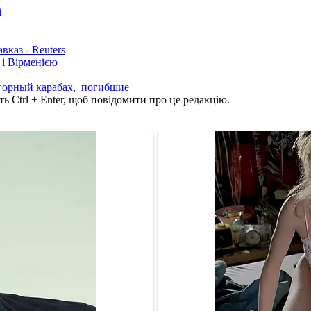
і
каз - Reuters
і Вірменією
горный карабах
,
погибшие
ь Ctrl + Enter, щоб повідомити про це редакцію.