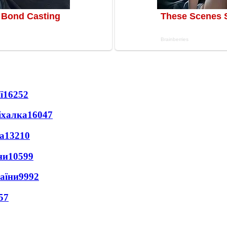
ї
16252
іхалка
16047
а
13210
ни
10599
раїни
9992
57