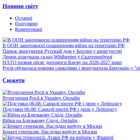
Новини світу
Останні
Популярні
Коментовані
В ООН занепокоєні поширенням війни на територію РФ
Париж звинуватив Русский дом у Берліні у шпигунстві
Дрони атакували склад Wildberries у Єкатеринбурзі
НАТО назвав обсяг допомоги Києву на 2026-2027 роки
Росія обурилася новими санкціями і звинуватила Британію у "в
Сюжети
Вторгнення Росії в Україну. Онлайн
Підсумки 06.08: Санкції проти РФ і дрон у Лейпцигу
Війна на Близькому Сході. Онлайн
Бенкет генералів. Наслідки вибуху в Москві