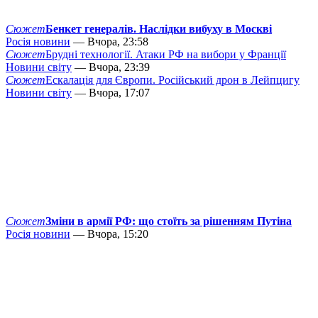
Сюжет
Бенкет генералів. Наслідки вибуху в Москві
Росія новини
— Вчора, 23:58
Сюжет
Брудні технології. Атаки РФ на вибори у Франції
Новини світу
— Вчора, 23:39
Сюжет
Ескалація для Європи. Російський дрон в Лейпцигу
Новини світу
— Вчора, 17:07
Сюжет
Зміни в армії РФ: що стоїть за рішенням Путіна
Росія новини
— Вчора, 15:20