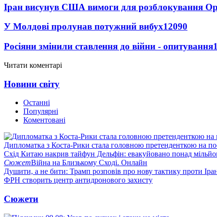
Іран висунув США вимоги для розблокування О
У Молдові пролунав потужний вибух
12090
Росіяни змінили ставлення до війни - опитування
Читати коментарі
Новини світу
Останні
Популярні
Коментовані
Дипломатка з Коста-Рики стала головною претенденткою на п
Схід Китаю накрив тайфун Дельфін: евакуйовано понад мільй
Сюжет
Війна на Близькому Сході. Онлайн
Душити, а не бити: Трамп розповів про нову тактику проти Іра
ФРН створить центр антидронового захисту
Сюжети