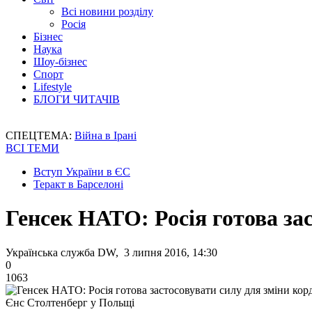
Всі новини розділу
Росія
Бізнес
Наука
Шоу-бізнес
Спорт
Lifestyle
БЛОГИ ЧИТАЧІВ
СПЕЦТЕМА:
Війна в Ірані
ВСІ ТЕМИ
Вступ України в ЄС
Теракт в Барселоні
Генсек НАТО: Росія готова за
Українська служба DW, 3 липня 2016, 14:30
0
1063
Єнс Столтенберг у Польщі