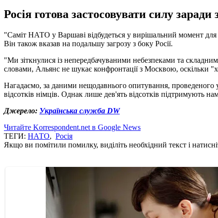
Росія готова застосовувати силу заради 
"Саміт НАТО у Варшаві відбудеться у вирішальний момент для
Він також вказав на подальшу загрозу з боку Росії.
"Ми зіткнулися із непередбачуваними небезпеками та складними 
словами, Альянс не шукає конфронтації з Москвою, оскільки "хол
Нагадаємо, за даними нещодавнього опитування, проведеного у Ф
відсотків німців. Однак лише дев'ять відсотків підтримують на
Джерело:
Українська служба DW
Читайте Korrespondent.net в Google News
ТЕГИ:
НАТО
,
Росія
Якщо ви помітили помилку, виділіть необхідний текст і натисніт