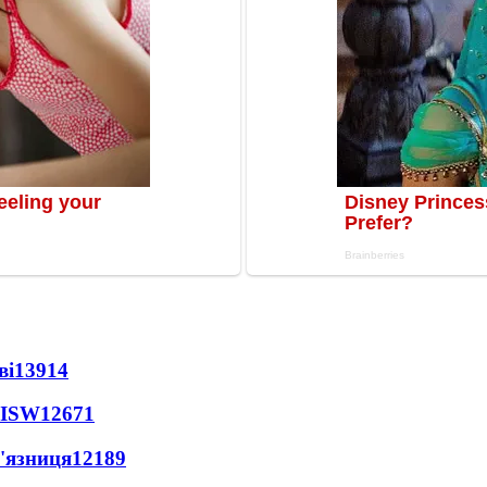
ві
13914
 ISW
12671
'язниця
12189