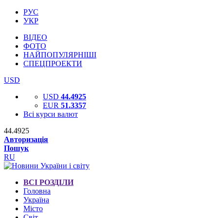
РУС
УКР
ВІДЕО
ФОТО
НАЙПОПУЛЯРНІШІ
СПЕЦПРОЕКТИ
USD
USD
44.4925
EUR
51.3357
Всі курси валют
44.4925
Авторизація
Пошук
RU
ВСІ РОЗДІЛИ
Головна
Україна
Місто
Світ