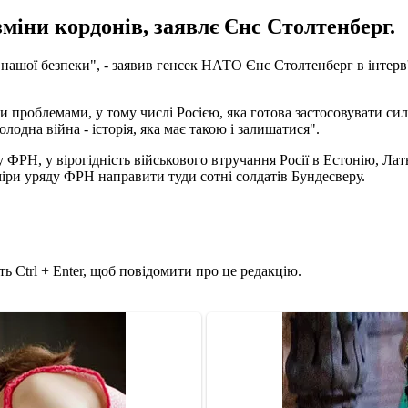
зміни кордонів, заявлє Єнс Столтенберг.
 нашої безпеки", - заявив генсек НАТО Єнс Столтенберг в інте
проблемами, у тому числі Росією, яка готова застосовувати силу 
одна війна - історія, яка має такою і залишатися".
РН, у вірогідність військового втручання Росії в Естонію, Латв
міри уряду ФРН направити туди сотні солдатів Бундесверу.
ь Ctrl + Enter, щоб повідомити про це редакцію.