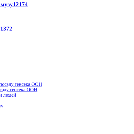
рмузу
12174
11372
осаду генсека ООН
он людей
ну