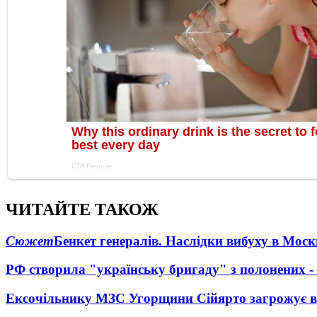
ЧИТАЙТЕ ТАКОЖ
Сюжет
Бенкет генералів. Наслідки вибуху в Моск
РФ створила "українську бригаду" з полонених -
Ексочільнику МЗС Угорщини Сійярто загрожує в