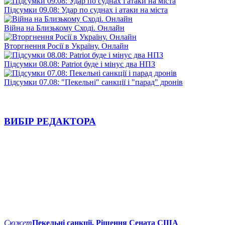
Підсумки 09.08: Удар по суднах і атаки на міста
Війна на Близькому Сході. Онлайн
Вторгнення Росії в Україну. Онлайн
Підсумки 08.08: Patriot буде і мінус два НПЗ
Підсумки 07.08: "Пекельні" санкції і "парад" дронів
ВИБІР РЕДАКТОРА
Сюжет
Пекельні санкції. Рішення Сената США