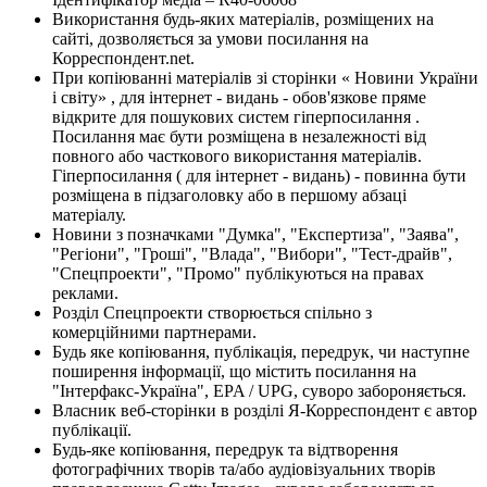
Використання будь-яких матеріалів, розміщених на
сайті, дозволяється за умови посилання на
Корреспондент.net.
При копіюванні матеріалів зі сторінки « Новини України
і світу» , для інтернет - видань - обов'язкове пряме
відкрите для пошукових систем гіперпосилання .
Посилання має бути розміщена в незалежності від
повного або часткового використання матеріалів.
Гіперпосилання ( для інтернет - видань) - повинна бути
розміщена в підзаголовку або в першому абзаці
матеріалу.
Новини з позначками "Думка", "Експертиза", "Заява",
"Регіони", "Гроші", "Влада", "Вибори", "Тест-драйв",
"Спецпроекти", "Промо" публікуються на правах
реклами.
Розділ Спецпроекти створюється спільно з
комерційними партнерами.
Будь яке копіювання, публікація, передрук, чи наступне
поширення інформації, що містить посилання на
"Інтерфакс-Україна", EPA / UPG, суворо забороняється.
Власник веб-сторінки в розділі Я-Корреспондент є автор
публікації.
Будь-яке копіювання, передрук та відтворення
фотографічних творів та/або аудіовізуальних творів