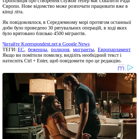
Пропозиція про створення служби тепер має схвалити Рада
Європи.
Нове відомство може розпочати працювати вже в
кінці літа.
Як повідомлялося, в Середземному морі протягом останньої
доби було проведено 30 рятувальних операцій, в ході яких
було врятовано близько 4500 мігрантів.
Читайте Korrespondent.net в Google News
ТЕГИ:
ЕС
,
беженцы
,
полиция
,
мигранты
,
Европарламент
Якщо ви помітили помилку, виділіть необхідний текст і
натисніть Ctrl + Enter, щоб повідомити про це редакцію.