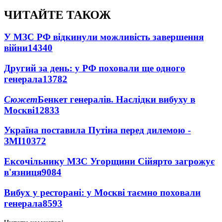
ЧИТАЙТЕ ТАКОЖ
У МЗС РФ відкинули можливість завершення
війни
14340
Другий за день: у РФ поховали ще одного
генерала
13782
Сюжет
Бенкет генералів. Наслідки вибуху в
Москві
12833
Україна поставила Путіна перед дилемою -
ЗМІ
10372
Ексочільнику МЗС Угорщини Сійярто загрожує
в'язниця
9084
Вибух у ресторані: у Москві таємно поховали
генерала
8593