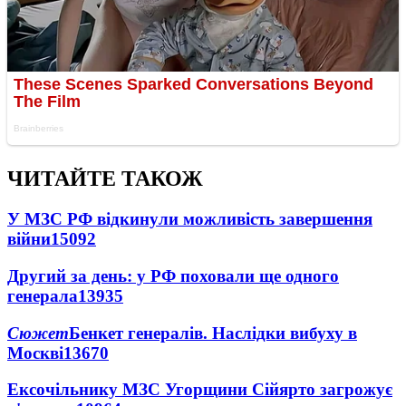
ЧИТАЙТЕ ТАКОЖ
У МЗС РФ відкинули можливість завершення
війни
15092
Другий за день: у РФ поховали ще одного
генерала
13935
Сюжет
Бенкет генералів. Наслідки вибуху в
Москві
13670
Ексочільнику МЗС Угорщини Сійярто загрожує