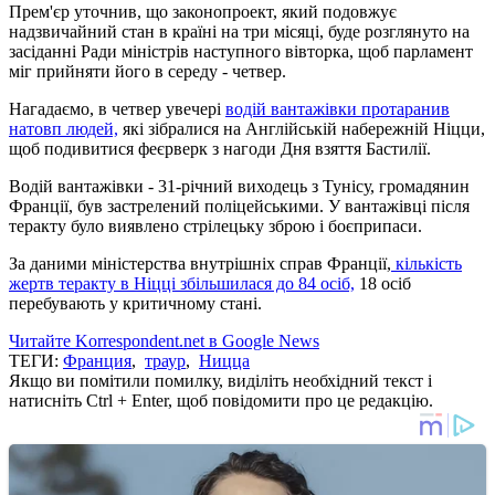
Прем'єр уточнив, що законопроект, який подовжує
надзвичайний стан в країні на три місяці, буде розглянуто на
засіданні Ради міністрів наступного вівторка, щоб парламент
міг прийняти його в середу - четвер.
Нагадаємо, в четвер увечері
водій вантажівки протаранив
натовп людей,
які зібралися на Англійській набережній Ніцци,
щоб подивитися феєрверк з нагоди Дня взяття Бастилії.
Водій вантажівки - 31-річний виходець з Тунісу, громадянин
Франції, був застрелений поліцейськими. У вантажівці після
теракту було виявлено стрілецьку зброю і боєприпаси.
За даними міністерства внутрішніх справ Франції,
кількість
жертв теракту в Ніцці збільшилася до 84 осіб,
18 осіб
перебувають у критичному стані.
Читайте Korrespondent.net в Google News
ТЕГИ:
Франция
,
траур
,
Ницца
Якщо ви помітили помилку, виділіть необхідний текст і
натисніть Ctrl + Enter, щоб повідомити про це редакцію.