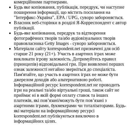
комерційними партнерами.
Будь яке копіювання, публікація, передрук, чи наступне
поширення інформації, що містить посилання на
"Інтерфакс-Україна", EPA / UPG, суворо забороняється.
Власник веб-сторінки в розділі Я-Корреспондент є автор
публікації.
Будь-яке копіювання, передрук та відтворення
фотографічних творів та/або аудіовізуальних творів
правовласника Getty Images - суворо забороняється.
Матеріали сайту korrespondent.net призначені для осіб
старше 21 року (21+). Участь в азартних іграх може
викликати ігрову залежність. Дотримуйтесь правил
(принципів) відповідальної гри. При виявленні перших
ознак залежності негайно зверніться до спеціаліста.
Пам'ятайте, що участь в азартних іграх не може бути
джерелом доходів або альтернативою роботі.
Інформаційний ресурс korrespondent.net не проводить
ігри на реальні та/або віртуальні гроші, також сайт не
приймає ні в якій формі оплату ставок та інших
платежів, які пов’язані/можуть бути пов’язані з
азартними іграми, букмекерами чи тоталізаторами. Будь-
які матеріали на інформаційному ресурсі
korrespondent.net публікуються виключно в
інформаційних цілях.