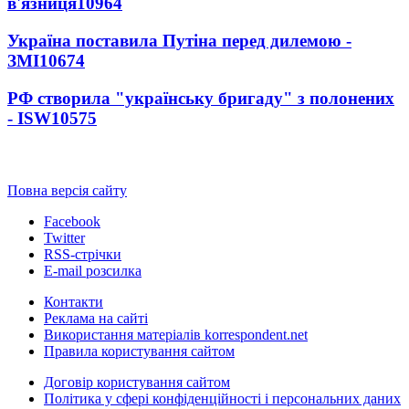
в'язниця
10964
Україна поставила Путіна перед дилемою -
ЗМІ
10674
РФ створила "українську бригаду" з полонених
- ISW
10575
Повна версія сайту
Facebook
Twitter
RSS-стрічки
E-mail розсилка
Контакти
Реклама на сайті
Використання матеріалів korrespondent.net
Правила користування сайтом
Договір користування сайтом
Політика у сфері конфіденційності і персональних даних