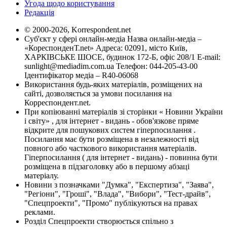
Угода щодо користування
Редакція
© 2000-2026, Korrespondent.net
Суб'єкт у сфері онлайн-медіа Назва онлайн-медіа –
«КореспонденТ.net» Адреса: 02091, місто Київ,
ХАРКІВСЬКЕ ШОСЕ, будинок 172-Б, офіс 208/1 E-mail:
sunlight@mediadim.com.ua
Телефон: 044-205-43-00
Ідентифікатор медіа – R40-06068
Використання будь-яких матеріалів, розміщених на
сайті, дозволяється за умови посилання на
Корреспондент.net.
При копіюванні матеріалів зі сторінки « Новини України
і світу» , для інтернет - видань - обов'язкове пряме
відкрите для пошукових систем гіперпосилання .
Посилання має бути розміщена в незалежності від
повного або часткового використання матеріалів.
Гіперпосилання ( для інтернет - видань) - повинна бути
розміщена в підзаголовку або в першому абзаці
матеріалу.
Новини з позначками "Думка", "Експертиза", "Заява",
"Регіони", "Гроші", "Влада", "Вибори", "Тест-драйв",
"Спецпроекти", "Промо" публікуються на правах
реклами.
Розділ Спецпроекти створюється спільно з