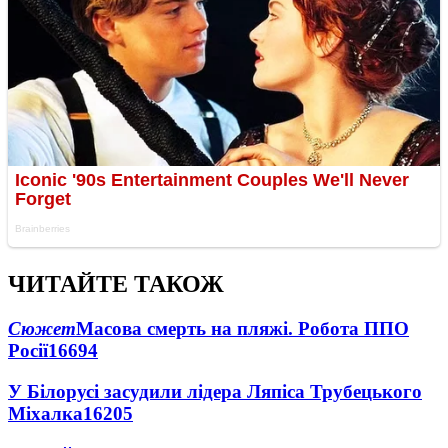
ЧИТАЙТЕ ТАКОЖ
Сюжет
Масова смерть на пляжі. Робота ППО
Росії
16694
У Білорусі засудили лідера Ляпіса Трубецького
Міхалка
16205