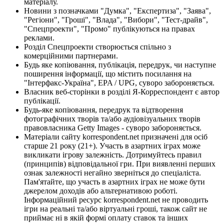
матеріалу.
Новини з позначками "Думка", "Експертиза", "Заява",
"Регіони", "Гроші", "Влада", "Вибори", "Тест-драйв",
"Спецпроекти", "Промо" публікуються на правах
реклами.
Розділ Спецпроекти створюється спільно з
комерційними партнерами.
Будь яке копіювання, публікація, передрук, чи наступне
поширення інформації, що містить посилання на
"Інтерфакс-Україна", EPA / UPG, суворо забороняється.
Власник веб-сторінки в розділі Я-Корреспондент є автор
публікації.
Будь-яке копіювання, передрук та відтворення
фотографічних творів та/або аудіовізуальних творів
правовласника Getty Images - суворо забороняється.
Матеріали сайту korrespondent.net призначені для осіб
старше 21 року (21+). Участь в азартних іграх може
викликати ігрову залежність. Дотримуйтесь правил
(принципів) відповідальної гри. При виявленні перших
ознак залежності негайно зверніться до спеціаліста.
Пам'ятайте, що участь в азартних іграх не може бути
джерелом доходів або альтернативою роботі.
Інформаційний ресурс korrespondent.net не проводить
ігри на реальні та/або віртуальні гроші, також сайт не
приймає ні в якій формі оплату ставок та інших