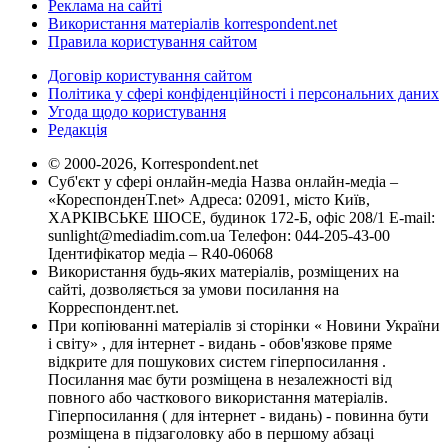
Реклама на сайті
Використання матеріалів korrespondent.net
Правила користування сайтом
Договір користування сайтом
Політика у сфері конфіденційності і персональних даних
Угода щодо користування
Редакція
© 2000-2026, Korrespondent.net
Суб'єкт у сфері онлайн-медіа Назва онлайн-медіа –
«КореспонденТ.net» Адреса: 02091, місто Київ,
ХАРКІВСЬКЕ ШОСЕ, будинок 172-Б, офіс 208/1 E-mail:
sunlight@mediadim.com.ua
Телефон: 044-205-43-00
Ідентифікатор медіа – R40-06068
Використання будь-яких матеріалів, розміщених на
сайті, дозволяється за умови посилання на
Корреспондент.net.
При копіюванні матеріалів зі сторінки « Новини України
і світу» , для інтернет - видань - обов'язкове пряме
відкрите для пошукових систем гіперпосилання .
Посилання має бути розміщена в незалежності від
повного або часткового використання матеріалів.
Гіперпосилання ( для інтернет - видань) - повинна бути
розміщена в підзаголовку або в першому абзаці