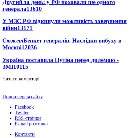
Другий за день: у РФ поховали ще одного
генерала
13610
У МЗС РФ відкинули можливість завершення
війни
13171
Сюжет
Бенкет генералів. Наслідки вибуху в
Москві
12036
Україна поставила Путіна перед дилемою -
ЗМІ
10115
Читати коментарі
Повна версія сайту
Facebook
Twitter
RSS-стрічки
E-mail розсилка
Контакти