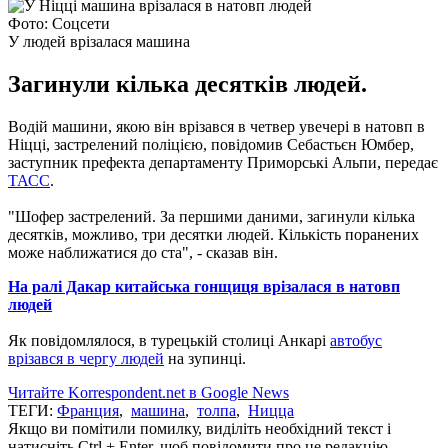
Фото: Соцсети
У людей врізалася машина
Загинули кілька десятків людей.
Водій машини, якою він врізався в четвер увечері в натовп в
Ніцці, застрелений поліцією, повідомив Себастьєн Юмбер,
заступник префекта департаменту Приморські Альпи, передає
ТАСС
.
"Шофер застрелений. За першими даними, загинули кілька
десятків, можливо, три десятки людей. Кількість поранених
може наближатися до ста", - сказав він.
На ралі Дакар китайська гонщиця врізалася в натовп
людей
Як повідомлялося, в турецькій столиці Анкарі
автобус
врізався в чергу людей
на зупинці.
Читайте Korrespondent.net в Google News
ТЕГИ:
Франция
,
машина
,
толпа
,
Ницца
Якщо ви помітили помилку, виділіть необхідний текст і
натисніть Ctrl + Enter, щоб повідомити про це редакцію.