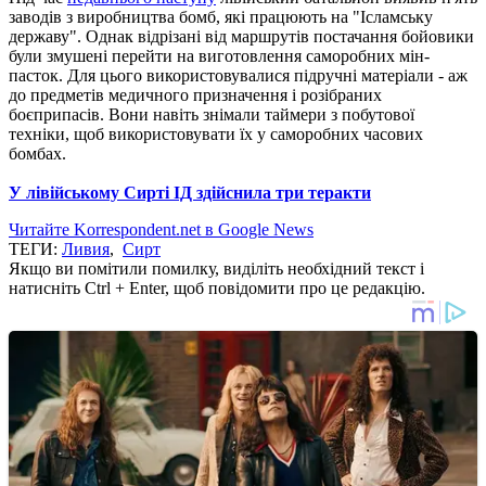
заводів з виробництва бомб, які працюють на "Ісламську
державу".
Однак відрізані від маршрутів постачання бойовики
були змушені перейти на виготовлення саморобних мін-
пасток.
Для цього використовувалися підручні матеріали - аж
до предметів медичного призначення і розібраних
боєприпасів.
Вони навіть знімали таймери з побутової
техніки, щоб використовувати їх у саморобних часових
бомбах.
У лівійському Сирті ІД здійснила три теракти
Читайте Korrespondent.net в Google News
ТЕГИ:
Ливия
,
Сирт
Якщо ви помітили помилку, виділіть необхідний текст і
натисніть Ctrl + Enter, щоб повідомити про це редакцію.