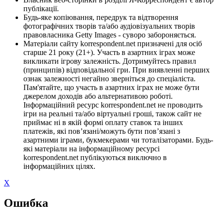
публікації.
Будь-яке копіювання, передрук та відтворення
фотографічних творів та/або аудіовізуальних творів
правовласника Getty Images - суворо забороняється.
Матеріали сайту korrespondent.net призначені для осіб
старше 21 року (21+). Участь в азартних іграх може
викликати ігрову залежність. Дотримуйтесь правил
(принципів) відповідальної гри. При виявленні перших
ознак залежності негайно зверніться до спеціаліста.
Пам'ятайте, що участь в азартних іграх не може бути
джерелом доходів або альтернативою роботі.
Інформаційний ресурс korrespondent.net не проводить
ігри на реальні та/або віртуальні гроші, також сайт не
приймає ні в якій формі оплату ставок та інших
платежів, які пов’язані/можуть бути пов’язані з
азартними іграми, букмекерами чи тоталізаторами. Будь-
які матеріали на інформаційному ресурсі
korrespondent.net публікуються виключно в
інформаційних цілях.
X
Ошибка