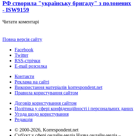
РФ створила "українську бригаду" з полонених
- ISW
9159
Читати коментарі
Повна версія сайту
Facebook
Twitter
RSS-стрічки
E-mail розсилка
Контакти
Реклама на сайті
Використання матеріалів korrespondent.net
Правила користування сайтом
Договір користування сайтом
Політика у сфері конфіденційності і персональних даних
Угода щодо користування
Редакція
© 2000-2026, Korrespondent.net
Суб'єкт у сфері онлайн-медіа Назва онлайн-медіа –