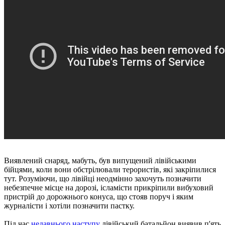
Виявлений снаряд, мабуть, був випущений лівійськими
бійцями, коли вони обстрілювали терористів, які закріпилися
тут.
Розуміючи, що лівійці неодмінно захочуть позначити
небезпечне місце на дорозі, ісламісти прикріпили вибуховий
пристрій до дорожнього конуса, що стояв поруч і яким
журналісти і хотіли позначити пастку.
Під час
недавнього наступу
лівійський батальйон виявив п'ять