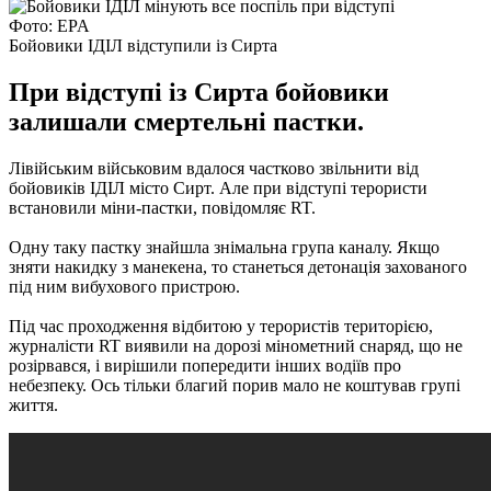
Фото: EPA
Бойовики ІДІЛ відступили із Сирта
При відступі із Сирта бойовики
залишали смертельні пастки.
Лівійським військовим вдалося частково звільнити від
бойовиків ІДІЛ місто Сирт.
Але при відступі терористи
встановили міни-пастки, повідомляє RT.
Одну таку пастку знайшла знімальна група каналу.
Якщо
зняти накидку з манекена, то станеться детонація захованого
під ним вибухового пристрою.
Під час проходження відбитою у терористів територією,
журналісти RT виявили на дорозі мінометний снаряд, що не
розірвався, і вирішили попередити інших водіїв про
небезпеку.
Ось тільки благий порив мало не коштував групі
життя.