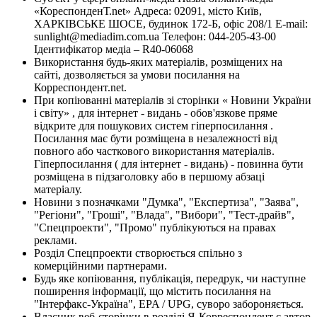
«КореспонденТ.net» Адреса: 02091, місто Київ,
ХАРКІВСЬКЕ ШОСЕ, будинок 172-Б, офіс 208/1 E-mail:
sunlight@mediadim.com.ua
Телефон: 044-205-43-00
Ідентифікатор медіа – R40-06068
Використання будь-яких матеріалів, розміщених на
сайті, дозволяється за умови посилання на
Корреспондент.net.
При копіюванні матеріалів зі сторінки « Новини України
і світу» , для інтернет - видань - обов'язкове пряме
відкрите для пошукових систем гіперпосилання .
Посилання має бути розміщена в незалежності від
повного або часткового використання матеріалів.
Гіперпосилання ( для інтернет - видань) - повинна бути
розміщена в підзаголовку або в першому абзаці
матеріалу.
Новини з позначками "Думка", "Експертиза", "Заява",
"Регіони", "Гроші", "Влада", "Вибори", "Тест-драйв",
"Спецпроекти", "Промо" публікуються на правах
реклами.
Розділ Спецпроекти створюється спільно з
комерційними партнерами.
Будь яке копіювання, публікація, передрук, чи наступне
поширення інформації, що містить посилання на
"Інтерфакс-Україна", EPA / UPG, суворо забороняється.
Власник веб-сторінки в розділі Я-Корреспондент є автор