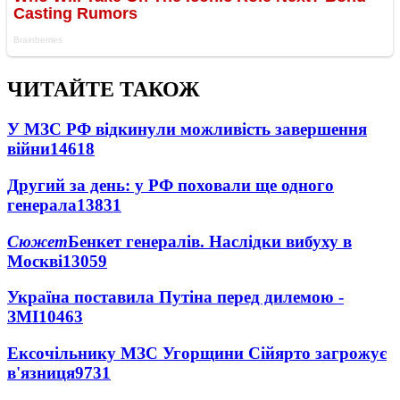
ЧИТАЙТЕ ТАКОЖ
У МЗС РФ відкинули можливість завершення
війни
14618
Другий за день: у РФ поховали ще одного
генерала
13831
Сюжет
Бенкет генералів. Наслідки вибуху в
Москві
13059
Україна поставила Путіна перед дилемою -
ЗМІ
10463
Ексочільнику МЗС Угорщини Сійярто загрожує
в'язниця
9731