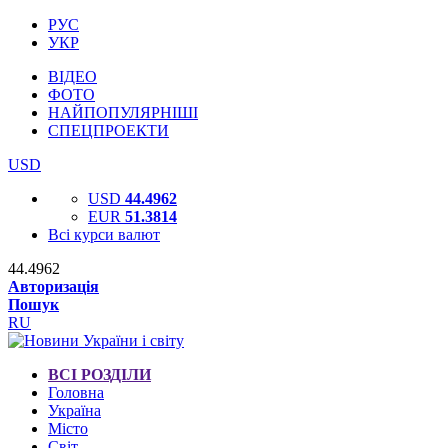
РУС
УКР
ВІДЕО
ФОТО
НАЙПОПУЛЯРНІШІ
СПЕЦПРОЕКТИ
USD
USD
44.4962
EUR
51.3814
Всі курси валют
44.4962
Авторизація
Пошук
RU
ВСІ РОЗДІЛИ
Головна
Україна
Місто
Світ