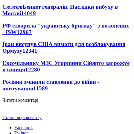
Сюжет
Бенкет генералів. Наслідки вибуху в
Москві
14049
РФ створила "українську бригаду" з полонених
- ISW
12967
Іран висунув США вимоги для розблокування
Ормузу
12341
Ексочільнику МЗС Угорщини Сійярто загрожує
в'язниця
12280
Росіяни змінили ставлення до війни -
опитування
11589
Читати коментарі
Повна версія сайту
Facebook
Twitter