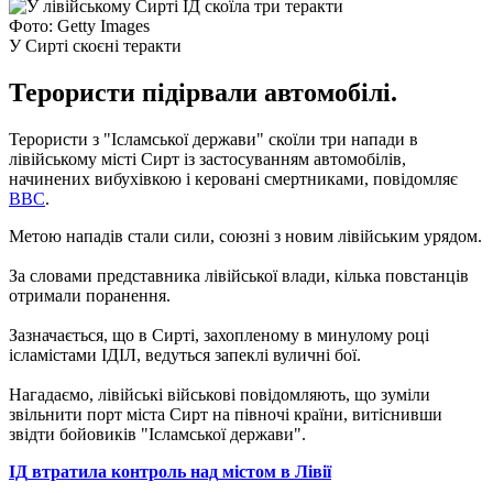
Фото: Getty Images
У Сирті скоєні теракти
Терористи підірвали автомобілі.
Терористи з "Ісламської держави" скоїли три напади в
лівійському місті Сирт із застосуванням автомобілів,
начинених вибухівкою і керовані смертниками, повідомляє
BBC
.
Метою нападів стали сили, союзні з новим лівійським урядом.
За словами представника лівійської влади, кілька повстанців
отримали поранення.
Зазначається, що в Сирті, захопленому в минулому році
ісламістами ІДІЛ, ведуться запеклі вуличні бої.
Нагадаємо, лівійські військові повідомляють, що зуміли
звільнити порт міста Сирт на півночі країни, витіснивши
звідти бойовиків "Ісламської держави".
ІД
втратила
контроль
над
містом
в
Лівії