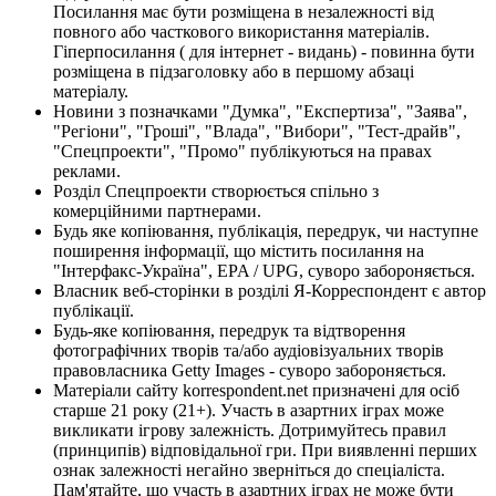
Посилання має бути розміщена в незалежності від
повного або часткового використання матеріалів.
Гіперпосилання ( для інтернет - видань) - повинна бути
розміщена в підзаголовку або в першому абзаці
матеріалу.
Новини з позначками "Думка", "Експертиза", "Заява",
"Регіони", "Гроші", "Влада", "Вибори", "Тест-драйв",
"Спецпроекти", "Промо" публікуються на правах
реклами.
Розділ Спецпроекти створюється спільно з
комерційними партнерами.
Будь яке копіювання, публікація, передрук, чи наступне
поширення інформації, що містить посилання на
"Інтерфакс-Україна", EPA / UPG, суворо забороняється.
Власник веб-сторінки в розділі Я-Корреспондент є автор
публікації.
Будь-яке копіювання, передрук та відтворення
фотографічних творів та/або аудіовізуальних творів
правовласника Getty Images - суворо забороняється.
Матеріали сайту korrespondent.net призначені для осіб
старше 21 року (21+). Участь в азартних іграх може
викликати ігрову залежність. Дотримуйтесь правил
(принципів) відповідальної гри. При виявленні перших
ознак залежності негайно зверніться до спеціаліста.
Пам'ятайте, що участь в азартних іграх не може бути