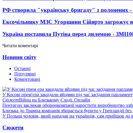
РФ створила "українську бригаду" з полонених -
Ексочільнику МЗС Угорщини Сійярто загрожує в
Україна поставила Путіна перед дилемою - ЗМІ
10
Читати коментарі
Новини світу
Останні
Популярні
Коментовані
У Косові прем'єра закидали яйцями під час засідання парламент
Сюжет
Війна на Близькому Сході. Онлайн
Пентагон закликав оборонкомпанії наростити виробництво озб
Близька до Трампа компанія збирається бурити у Гренландії без
У Польщі чоловік, який нападав на українців, сам прийшов до в
Сюжети