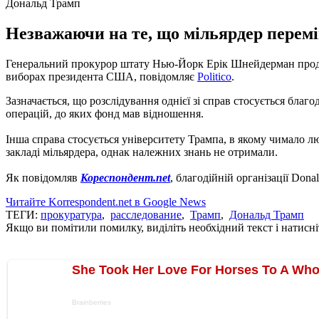
Дональд Трамп
Незважаючи на те, що мільярдер перемі
Генеральний прокурор штату Нью-Йорк Ерік Шнейдерман продов
виборах президента США, повідомляє
Politico
.
Зазначається, що розслідування однієї зі справ стосується благ
операцій, до яких фонд мав відношення.
Інша справа стосується університету Трампа, в якому чимало 
закладі мільярдера, однак належних знань не отримали.
Як повідомляв
Кореспондент.net
, благодійній організації Dona
Читайте Korrespondent.net в Google News
ТЕГИ:
прокуратура
,
расследование
,
Трамп
,
Дональд Трамп
Якщо ви помітили помилку, виділіть необхідний текст і натисніт