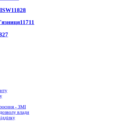
 ISW
11828
'язниця
11711
827
у
роєння - ЗМІ
 дозволу влади
ідділку