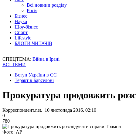
Всі новини розділу
Росія
Бізнес
Наука
Шоу-бізнес
Спорт
Lifestyle
БЛОГИ ЧИТАЧІВ
СПЕЦТЕМА:
Війна в Ірані
ВСІ ТЕМИ
Вступ України в ЄС
Теракт в Барселоні
Прокуратура продовжить розс
Корреспондент.net, 10 листопада 2016, 02:10
0
780
Фото: АР