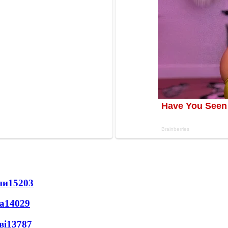
ни
15203
а
14029
ві
13787