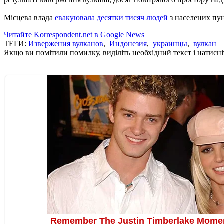
Місцева влада
евакуювала десятки тисяч людей
з населених пунк
Читайте Korrespondent.net в Google News
ТЕГИ:
Извержения вулканов
,
Индонезия
,
украинцы
,
вулкан
Якщо ви помітили помилку, виділіть необхідний текст і натисніт