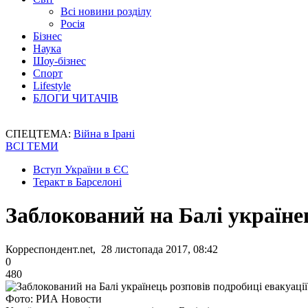
Всі новини розділу
Росія
Бізнес
Наука
Шоу-бізнес
Спорт
Lifestyle
БЛОГИ ЧИТАЧІВ
СПЕЦТЕМА:
Війна в Ірані
ВСІ ТЕМИ
Вступ України в ЄС
Теракт в Барселоні
Заблокований на Балі українец
Корреспондент.net, 28 листопада 2017, 08:42
0
480
Фото: РИА Новости