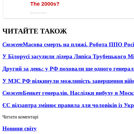
ЧИТАЙТЕ ТАКОЖ
Сюжет
Масова смерть на пляжі. Робота ППО Росі
У Білорусі засудили лідера Ляпіса Трубецького М
Другий за день: у РФ поховали ще одного генерал
У МЗС РФ відкинули можливість завершення вій
Сюжет
Бенкет генералів. Наслідки вибуху в Моск
ЄС відзавтра змінює правила для чоловіків із Ук
Читати коментарі
Новини світу