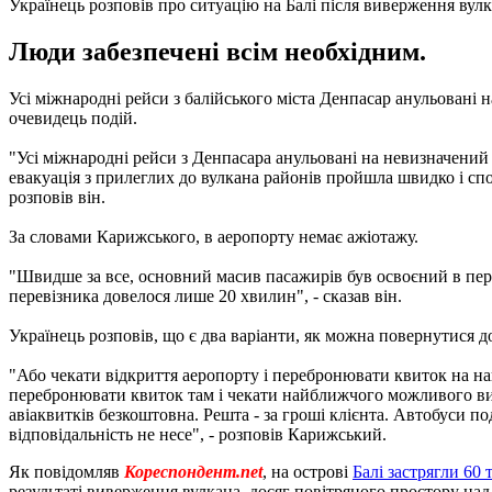
Українець розповів про ситуацію на Балі після виверження вул
Люди забезпечені всім необхідним.
Усі міжнародні рейси з балійського міста Денпасар анульовані 
очевидець подій.
"Усі міжнародні рейси з Денпасара анульовані на невизначений
евакуація з прилеглих до вулкана районів пройшла швидко і спок
розповів він.
За словами Карижського, в аеропорту немає ажіотажу.
"Швидше за все, основний масив пасажирів був освоєний в перш
перевізника довелося лише 20 хвилин", - сказав він.
Українець розповів, що є два варіанти, як можна повернутися до
"Або чекати відкриття аеропорту і перебронювати квиток на н
перебронювати квиток там і чекати найближчого можливого виль
авіаквитків безкоштовна. Решта - за гроші клієнта. Автобуси по
відповідальність не несе", - розповів Карижський.
Як повідомляв
Кореспондент.net
, на острові
Балі застрягли 60 
результаті виверження вулкана, досяг повітряного простору над