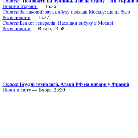
Сюжет
"Полювати на лучника, а не на стрілу". Як Україні 
Новини України
— 16:36
Сюжет
Загадковий звук вибуху налякав Москву: що це було
Росія новини
— 15:27
Сюжет
Бенкет генералів. Наслідки вибуху в Москві
Росія новини
— Вчора, 23:58
Сюжет
Брудні технології. Атаки РФ на вибори у Франції
Новини світу
— Вчора, 23:39