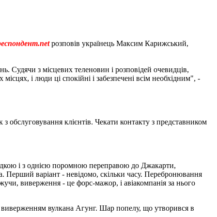
еспондент.net
розповів українець Максим Карижський,
нь. Судячи з місцевих теленовин і розповідей очевидців,
ісцях, і люди ці спокійні і забезпечені всім необхідним", -
 з обслуговування клієнтів. Чекати контакту з представником
адкою і з однією поромною переправою до Джакарти,
а. Перший варіант - невідомо, скільки часу. Перебронювання
жучи, виверження - це форс-мажор, і авіакомпанія за нього
з виверженням вулкана Агунг. Шар попелу, що утворився в