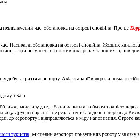
кана
на невизначений час, обстановка на острові спокійна. Про це
Корр
 час. Насправді обстановка на острові спокійна. Жодних хвилюва
ійно, люди розміщені в спортивних аренах та інших відповідних м
у добу закриття аеропорту. Авіакомпанії відкрили чимало стійок
дому з Балі.
айближчу можливу дату, або вирушити автобусом з однією перес
оту. Другий варіант - це реалістично дві доби в дорозі до Києв
дані до аеропорту і відправляються в міру наповнення. Строго ка
тисяч туристів
. Місцевий аеропорт призупинив роботу у зв'язку 
 аеропортом.