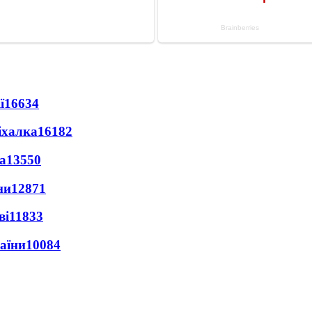
ї
16634
іхалка
16182
а
13550
ни
12871
ві
11833
раїни
10084