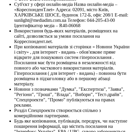
Суб'єкт у сфері онлайн-медіа Назва онлайн-медіа –
«КореспонденТ.net» Адреса: 02091, місто Київ,
ХАРКІВСЬКЕ ШОСЕ, будинок 172-Б, офіс 208/1 E-mail:
sunlight@mediadim.com.ua
Телефон: 044-205-43-00
Ідентифікатор медіа – R40-06068
Використання будь-яких матеріалів, розміщених на
сайті, дозволяється за умови посилання на
Корреспондент.net.
При копіюванні матеріалів зі сторінки « Новини України
і світу» , для інтернет - видань - обов'язкове пряме
відкрите для пошукових систем гіперпосилання .
Посилання має бути розміщена в незалежності від
повного або часткового використання матеріалів.
Гіперпосилання ( для інтернет - видань) - повинна бути
розміщена в підзаголовку або в першому абзаці
матеріалу.
Новини з позначками "Думка", "Експертиза", "Заява",
"Регіони", "Гроші", "Влада", "Вибори", "Тест-драйв",
"Спецпроекти", "Промо" публікуються на правах
реклами.
Розділ Спецпроекти створюється спільно з
комерційними партнерами.
Будь яке копіювання, публікація, передрук, чи наступне
поширення інформації, що містить посилання на
"Інтерфакс-Україна", EPA / UPG, суворо забороняється.