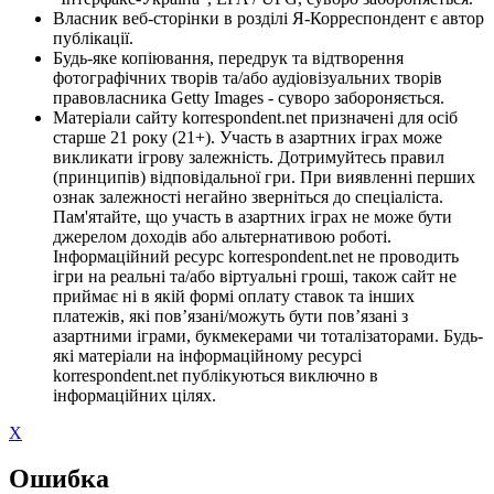
Власник веб-сторінки в розділі Я-Корреспондент є автор
публікації.
Будь-яке копіювання, передрук та відтворення
фотографічних творів та/або аудіовізуальних творів
правовласника Getty Images - суворо забороняється.
Матеріали сайту korrespondent.net призначені для осіб
старше 21 року (21+). Участь в азартних іграх може
викликати ігрову залежність. Дотримуйтесь правил
(принципів) відповідальної гри. При виявленні перших
ознак залежності негайно зверніться до спеціаліста.
Пам'ятайте, що участь в азартних іграх не може бути
джерелом доходів або альтернативою роботі.
Інформаційний ресурс korrespondent.net не проводить
ігри на реальні та/або віртуальні гроші, також сайт не
приймає ні в якій формі оплату ставок та інших
платежів, які пов’язані/можуть бути пов’язані з
азартними іграми, букмекерами чи тоталізаторами. Будь-
які матеріали на інформаційному ресурсі
korrespondent.net публікуються виключно в
інформаційних цілях.
X
Ошибка