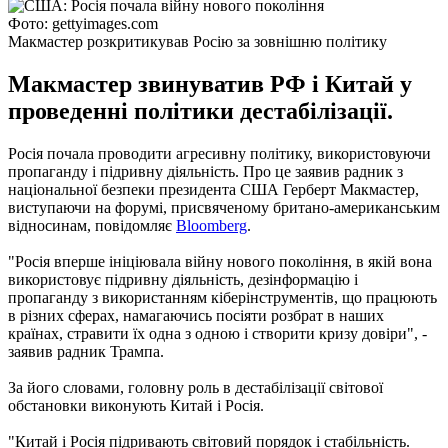
Фото: gettyimages.com
Макмастер розкритикував Росію за зовнішню політику
Макмастер звинуватив РФ і Китай у
проведенні політики дестабілізації.
Росія почала проводити агресивну політику, використовуючи
пропаганду і підривну діяльність. Про це заявив радник з
національної безпеки президента США Герберт Макмастер,
виступаючи на форумі, присвяченому британо-американським
відносинам, повідомляє
Bloomberg
.
"Росія вперше ініціювала війну нового покоління, в якій вона
використовує підривну діяльність, дезінформацію і
пропаганду з використанням кіберінструментів, що працюють
в різних сферах, намагаючись посіяти розбрат в наших
країнах, стравити їх одна з одною і створити кризу довіри", -
заявив радник Трампа.
За його словами, головну роль в дестабілізації світової
обстановки виконують Китай і Росія.
"Китай і Росія підривають світовий порядок і стабільність.