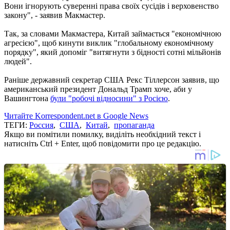
Вони ігнорують суверенні права своїх сусідів і верховенство
закону", - заявив Макмастер.
Так, за словами Макмастера, Китай займається "економічною
агресією", щоб кинути виклик "глобальному економічному
порядку", який допоміг "витягнути з бідності сотні мільйонів
людей".
Раніше державний секретар США Рекс Тіллерсон заявив, що
американський президент Дональд Трамп хоче, аби у
Вашингтона
були "робочі відносини" з Росією
.
Читайте Korrespondent.net в Google News
ТЕГИ:
Россия
,
США
,
Китай
,
пропаганда
Якщо ви помітили помилку, виділіть необхідний текст і
натисніть Ctrl + Enter, щоб повідомити про це редакцію.