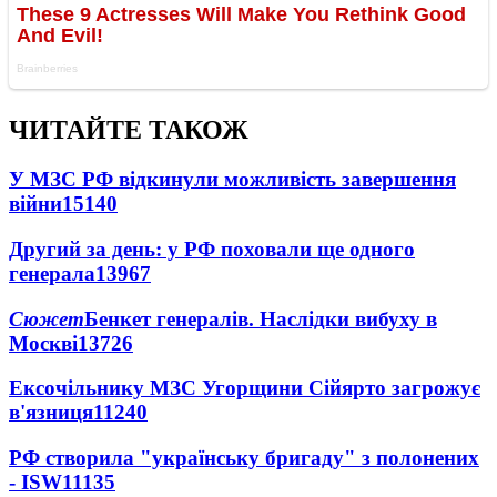
ЧИТАЙТЕ ТАКОЖ
У МЗС РФ відкинули можливість завершення
війни
15140
Другий за день: у РФ поховали ще одного
генерала
13967
Сюжет
Бенкет генералів. Наслідки вибуху в
Москві
13726
Ексочільнику МЗС Угорщини Сійярто загрожує
в'язниця
11240
РФ створила "українську бригаду" з полонених
- ISW
11135