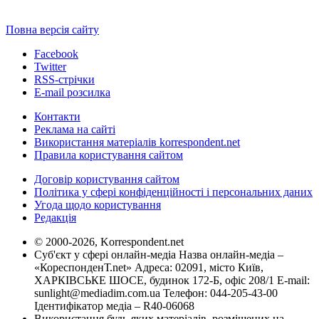
Повна версія сайту
Facebook
Twitter
RSS-стрічки
E-mail розсилка
Контакти
Реклама на сайті
Використання матеріалів korrespondent.net
Правила користування сайтом
Договір користування сайтом
Політика у сфері конфіденційності і персональних даних
Угода щодо користування
Редакція
© 2000-2026, Korrespondent.net
Суб'єкт у сфері онлайн-медіа Назва онлайн-медіа –
«КореспонденТ.net» Адреса: 02091, місто Київ,
ХАРКІВСЬКЕ ШОСЕ, будинок 172-Б, офіс 208/1 E-mail:
sunlight@mediadim.com.ua
Телефон: 044-205-43-00
Ідентифікатор медіа – R40-06068
Використання будь-яких матеріалів, розміщених на