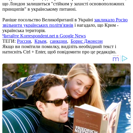
що Лондон залишиться "стійким у захисті основоположних
принципів" в українському питанні.
Раніше посольство Великобританії в Україні
закликало Росію
звільнити українських політв'язнів
і нагадало, що Крим -
українська територія.
Читайте Korrespondent.net в Google News
ТЕГИ:
Россия
,
Крым
,
санкции
,
Борис Джонсон
Якщо ви помітили помилку, виділіть необхідний текст і
натисніть Ctrl + Enter, щоб повідомити про це редакцію.