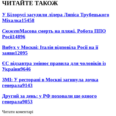
ЧИТАЙТЕ ТАКОЖ
У Білорусі засудили лідера Ляпіса Трубецького
Міхалка
15458
Сюжет
Масова смерть на пляжі. Робота ППО
Росії
14896
Вибух у Москві: Італія відповіла Росії на її
заяви
12095
ЄС відзавтра змінює правила для чоловіків із
України
9646
ЗМІ: У ресторані в Москві загинула дочка
генерала
9143
Другий за день: у РФ поховали ще одного
генерала
9053
Читати коментарі