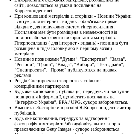
сайті, дозволяється за умови посилання на
Корреспондент.net.
При копіюванні матеріалів зі сторінки « Новини України
і світу» , для інтернет - видань - обов'язкове пряме
відкрите для пошукових систем гіперпосилання .
Посилання має бути розміщена в незалежності від
повного або часткового використання матеріалів.
Гіперпосилання ( для інтернет - видань) - повинна бути
розміщена в підзаголовку або в першому абзаці
матеріалу.
Новини з позначками "Думка", "Експертиза", "Заява",
"Регіони", "Гроші", "Влада", "Вибори", "Тест-драйв",
"Спецпроекти", "Промо" публікуються на правах
реклами.
Розділ Спецпроекти створюється спільно з
комерційними партнерами.
Будь яке копіювання, публікація, передрук, чи наступне
поширення інформації, що містить посилання на
"Інтерфакс-Україна", EPA / UPG, суворо забороняється.
Власник веб-сторінки в розділі Я-Корреспондент є автор
публікації.
Будь-яке копіювання, передрук та відтворення
фотографічних творів та/або аудіовізуальних творів
правовласника Getty Images - суворо забороняється.