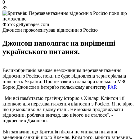
0
85
Фото: gettyimages.com
Джонсон прокоментував відносини з Росією
Джонсон наполягає на вирішенні
українського питання.
Великобританія вважає неможливим перезавантаження
відносин з Росією, поки не буде відновлена ​​територіальна
цілісність України. Про це заявив глава британського МЗС
Борис Джонсон в інтерв'ю польському агентству
PAP
.
"Ми всі пам'ятаємо трагічну історію з Хілларі Клінтон і її
кнопкою для перезавантаження відносин з Росією. Я не вірю,
що це можливо на цьому етапі. Не можна продовжувати
відносини, роблячи вигляд, що нічого не сталося", -
підкреслив Джонсон.
Він зазначив, що Британія ніколи не уникала питання
введення санкцій щодо Кремля. Крім того, міністр запевнив,